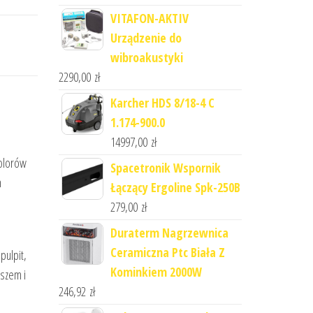
VITAFON-AKTIV
Urządzenie do
wibroakustyki
2290,00
zł
Karcher HDS 8/18-4 C
1.174-900.0
14997,00
zł
kolorów
Spacetronik Wspornik
m
Łączący Ergoline Spk-250B
279,00
zł
Duraterm Nagrzewnica
Ceramiczna Ptc Biała Z
pulpit,
Kominkiem 2000W
uszem i
246,92
zł