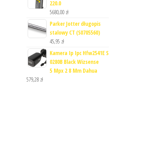
220.0
5680,00
zł
Parker Jotter długopis
stalowy CT (S0705560)
45,95
zł
Kamera Ip Ipc Hfw2541E S
0280B Black Wizsense
5 Mpx 2 8 Mm Dahua
579,28
zł