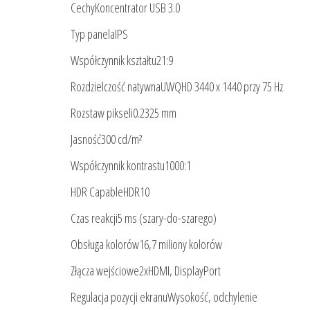
CechyKoncentrator USB 3.0
Typ panelaIPS
Współczynnik kształtu21:9
Rozdzielczość natywnaUWQHD 3440 x 1440 przy 75 Hz
Rozstaw pikseli0.2325 mm
Jasność300 cd/m²
Współczynnik kontrastu1000:1
HDR CapableHDR10
Czas reakcji5 ms (szary-do-szarego)
Obsługa kolorów16,7 miliony kolorów
Złącza wejściowe2xHDMI, DisplayPort
Regulacja pozycji ekranuWysokość, odchylenie