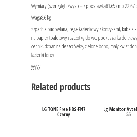
Wymiary (szer./głęb./wys.) – z podstawką81.65 cm x 22.67 
Waga8.6 kg
szpachla budowlana, regał łazienkowy z koszykami, kubala k
na papier toaletowy i szczotkę do wc, podkaszarka do trawy e
cennik, dzban na deszczówkę, zielone boho, mały kwiat donicz
łazienki leroy
yyyyy
Related products
LG TONE Free HBS-FN7
Lg Monitor Avtek
Czarny
55