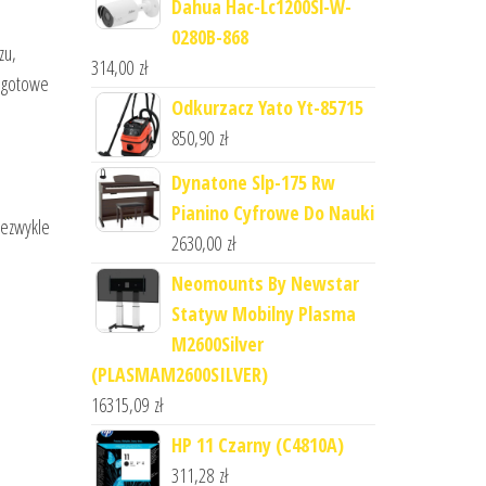
Dahua Hac-Lc1200Sl-W-
0280B-868
zu,
314,00
zł
ą gotowe
Odkurzacz Yato Yt-85715
850,90
zł
Dynatone Slp-175 Rw
h
Pianino Cyfrowe Do Nauki
iezwykle
2630,00
zł
Neomounts By Newstar
Statyw Mobilny Plasma
M2600Silver
(PLASMAM2600SILVER)
16315,09
zł
HP 11 Czarny (C4810A)
311,28
zł