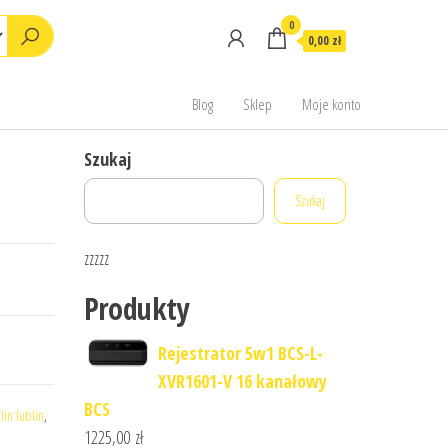
0
0,00 zł
Blog
Sklep
Moje konto
Szukaj
Szukaj
zzzzz
Produkty
Rejestrator 5w1 BCS-L-
XVR1601-V 16 kanałowy
BCS
lin lublin
,
1225,00
zł