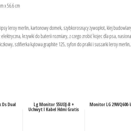
cm x 56.6 cm
lipsy leroy merlin, kartonowy domek, szybkorosnący żywopłot, klej budowlany
lektryczna, krzywki do baterii rozmiary, z czego zrobić kojec dla psa, nasion
kowy, szlifierka kątowa graphite 125, syfon do pralki i suszarki leroy merlin,
 Ds Dual
Lg Monitor 55Ul3J-B +
Monitor LG 29WQ600
Uchwyt I Kabel Hdmi Gratis