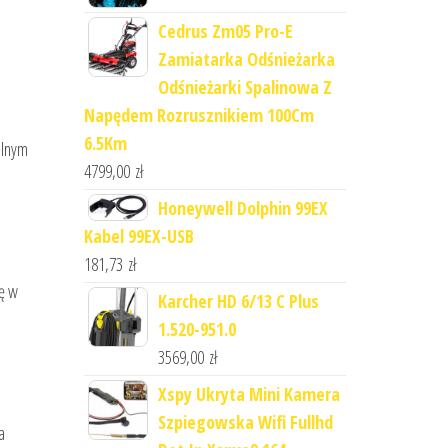
Cedrus Zm05 Pro-E
Zamiatarka Odśnieżarka
Odśnieżarki Spalinowa Z
Napędem Rozrusznikiem 100Cm
6.5Km
alnym
4799,00
zł
Honeywell Dolphin 99EX
Kabel 99EX-USB
181,73
zł
ię w
Karcher HD 6/13 C Plus
1.520-951.0
3569,00
zł
Xspy Ukryta Mini Kamera
Szpiegowska Wifi Fullhd
a