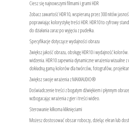
Ciesz się najnowszymi filmami i grami HDR
Zobacz zawartość HDR10, wspieraną przez 300 nitów jasnoś
poprawiając kolorystykę treści HDR. HDR10 to cyfrowy sta
do działania zaraz po wyjęciu z pudełka.
Specyfikacje dotyczące wydajności obrazu
Zwiększ jakość obrazu, obsługę HDR10 i wydajność kolorów. 
widzenia. HDR10 zapewnia dynamiczne wrażenia wizualne z 
dokładną gamą kolorów dla twórców, fotografów, projektant
Zwiększ swoje wrażenia z MAXXAUDIO®
Doświadczenie treści z bogatym dźwiękiem i płynnym obra
wzbogacając wrażenia z gier i treści wideo.
Sterowanie kilkoma kliknięciami
Możesz dostosować obszar roboczy, dzieląc ekran lub dos