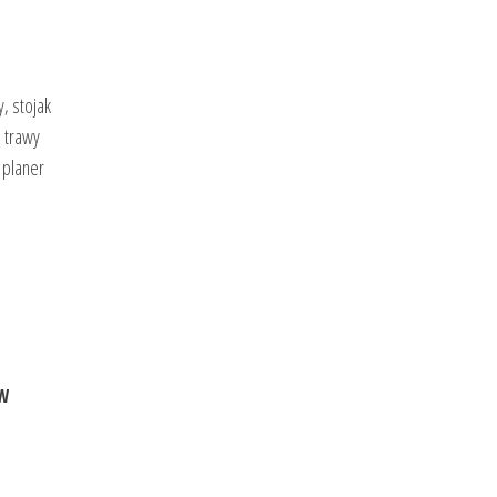
, stojak
a trawy
 planer
-W