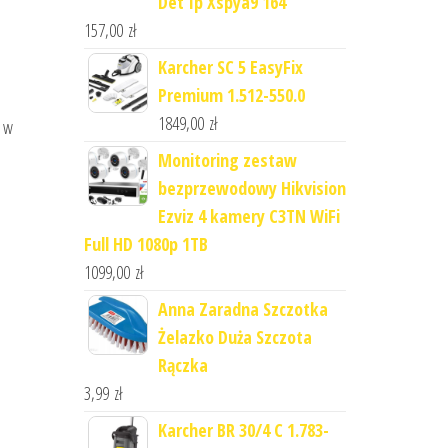
Det Ip Xspya9 164
157,00
zł
Karcher SC 5 EasyFix
Premium 1.512-550.0
1849,00
zł
o w
Monitoring zestaw
bezprzewodowy Hikvision
Ezviz 4 kamery C3TN WiFi
Full HD 1080p 1TB
1099,00
zł
Anna Zaradna Szczotka
Żelazko Duża Szczota
Rączka
3,99
zł
Karcher BR 30/4 C 1.783-