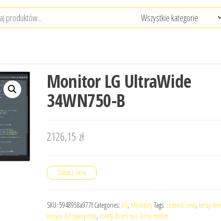
Monitor LG UltraWide
34WN750-B
2126,15
zł
Zobacz cenę
SKU:
5948958a977f
Categories:
LG
,
Monitory
Tags:
cement cena
,
leroy mer
nożyce do żywopłotu
,
rolety dzień noc leroy merlin