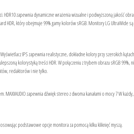
ci. HDR10 zapewnia dynamiczne wrażenia wizualne i podwyższoną jakość obra
ndard HDR, który obejmuje 99% gamy kolorów sRGB. Monitory LG UltraWide s
Wyświetlacz IPS zapewnia realistyczne, dokładne kolory przy szerokich kątac
ulepszoną kolorystyką treści HDR. W połączeniu z trybem obrazu sRGB 99%, n
ów, redaktorów i nie tylko.
zem. MAXXAUDIO zapewnia dźwięk stereo z dwoma kanałami o mocy 7 W każdy,
tosowując podstawowe opcje monitora za pomocą kilku kliknięć myszą.