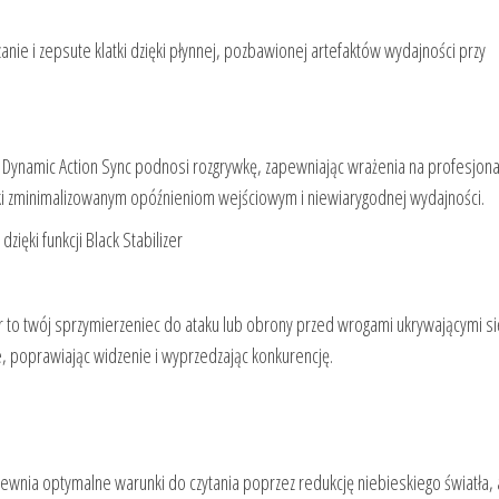
ie i zepsute klatki dzięki płynnej, pozbawionej artefaktów wydajności przy
m. Dynamic Action Sync podnosi rozgrywkę, zapewniając wrażenia na profesjon
ięki zminimalizowanym opóźnieniom wejściowym i niewiarygodnej wydajności.
ięki funkcji Black Stabilizer
tor to twój sprzymierzeniec do ataku lub obrony przed wrogami ukrywającymi s
e, poprawiając widzenie i wyprzedzając konkurencję.
pewnia optymalne warunki do czytania poprzez redukcję niebieskiego światła, 