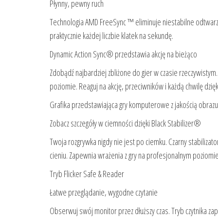
Płynny, pewny ruch
Technologia AMD FreeSync ™ eliminuje niestabilne odtwarzan
praktycznie każdej liczbie klatek na sekundę.
Dynamic Action Sync® przedstawia akcję na bieżąco
Zdobądź najbardziej zbliżone do gier w czasie rzeczywisty
poziomie. Reaguj na akcję, przeciwników i każdą chwilę dz
Grafika przedstawiająca gry komputerowe z jakością obrazu dz
Zobacz szczegóły w ciemności dzięki Black Stabilizer®
Twoja rozgrywka nigdy nie jest po ciemku. Czarny stabiliza
cieniu. Zapewnia wrażenia z gry na profesjonalnym poziomi
Tryb Flicker Safe & Reader
Łatwe przeglądanie, wygodne czytanie
Obserwuj swój monitor przez dłuższy czas. Tryb czytnika za