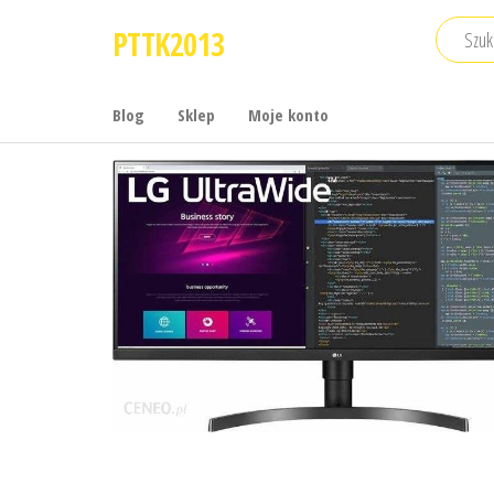
Przejdź
PTTK2013
do
treści
Blog
Sklep
Moje konto