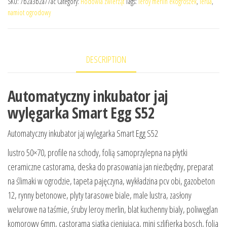
SKU:
7b2a3b2a77ac
Category:
Hodowla zwierząt
Tags:
leroy merlin ekogroszek
,
lerua
,
namiot ogrodowy
DESCRIPTION
Automatyczny inkubator jaj
wylęgarka Smart Egg S52
Automatyczny inkubator jaj wylęgarka Smart Egg S52
lustro 50×70, profile na schody, folią samoprzylepna na płytki
ceramiczne castorama, deska do prasowania jan niezbędny, preparat
na ślimaki w ogrodzie, tapeta pajęczyna, wykładzina pcv obi, gazobeton
12, rynny betonowe, plyty tarasowe biale, male lustra, zasłony
welurowe na taśmie, śruby leroy merlin, blat kuchenny bialy, poliwęglan
komorowy 6mm, castorama siatka cieniująca, mini szlifierka bosch, folia