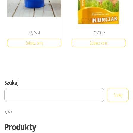
22,75
zł
70,49
zł
Zobacz cenę
Zobacz cenę
Szukaj
Szukaj
zzzzz
Produkty