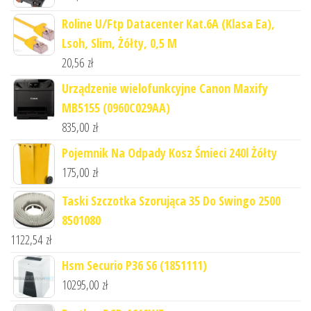
Roline U/Ftp Datacenter Kat.6A (Klasa Ea),
Lsoh, Slim, Żółty, 0,5 M
20,56
zł
Urządzenie wielofunkcyjne Canon Maxify
MB5155 (0960C029AA)
835,00
zł
Pojemnik Na Odpady Kosz Śmieci 240l Żółty
175,00
zł
Taski Szczotka Szorująca 35 Do Swingo 2500
8501080
1122,54
zł
Hsm Securio P36 S6 (1851111)
10295,00
zł