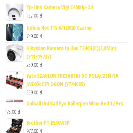
Tp-Link Kamera Vigi C400Hp-2.8
152,00
zł
Infinix Hot 11S 6/128GB Czarny
749,00
zł
Hikvision Kamera Ip Hwi T240H(C)(2.8Mm)
(311315737)
259,00
zł
Yato SZABLON FREZARSKI DO POŁĄCZEŃ NA
JASKÓŁCZY OGON (YT44085)
339,00
zł
Uniball Uni Ball Eye Rollerpen Wine Red 12 Pcs
175,00
zł
Brother PT-E550WSP
977,00
zł