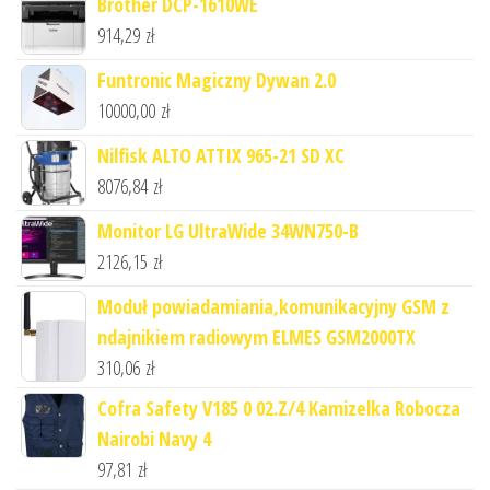
Brother DCP-1610WE
914,29
zł
Funtronic Magiczny Dywan 2.0
10000,00
zł
Nilfisk ALTO ATTIX 965-21 SD XC
8076,84
zł
Monitor LG UltraWide 34WN750-B
2126,15
zł
Moduł powiadamiania,komunikacyjny GSM z
ndajnikiem radiowym ELMES GSM2000TX
310,06
zł
Cofra Safety V185 0 02.Z/4 Kamizelka Robocza
Nairobi Navy 4
97,81
zł