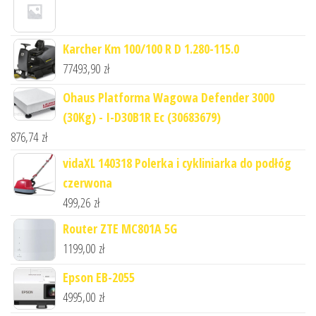
Karcher Km 100/100 R D 1.280-115.0
77493,90
zł
Ohaus Platforma Wagowa Defender 3000
(30Kg) - I-D30B1R Ec (30683679)
876,74
zł
vidaXL 140318 Polerka i cykliniarka do podłóg
czerwona
499,26
zł
Router ZTE MC801A 5G
1199,00
zł
Epson EB-2055
4995,00
zł