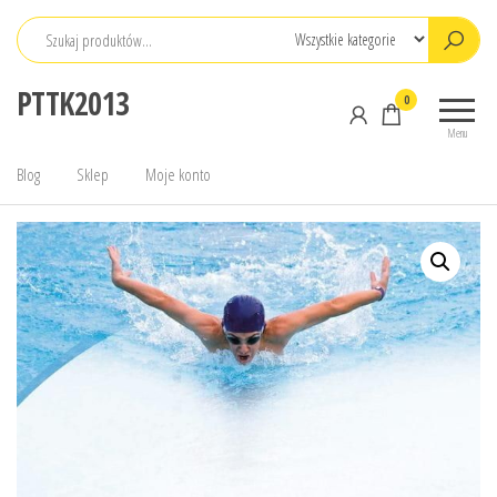
Przejdź
do
treści
PTTK2013
0
Menu
Blog
Sklep
Moje konto