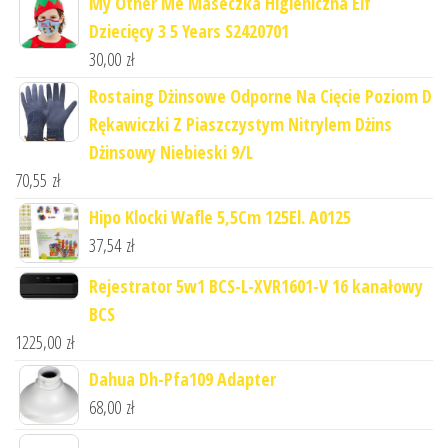
My Other Me Maseczka Higieniczna Elf
Dziecięcy 3 5 Years S2420701
30,00
zł
Rostaing Dżinsowe Odporne Na Cięcie Poziom D
Rękawiczki Z Piaszczystym Nitrylem Dżins
Dżinsowy Niebieski 9/L
70,55
zł
Hipo Klocki Wafle 5,5Cm 125El. A0125
37,54
zł
Rejestrator 5w1 BCS-L-XVR1601-V 16 kanałowy
BCS
1225,00
zł
Dahua Dh-Pfa109 Adapter
68,00
zł