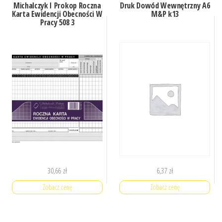
Michalczyk I Prokop Roczna
Druk Dowód Wewnętrzny A6
Karta Ewidencji Obecności W
M&P k13
Pracy 508 3
30,66
zł
6,37
zł
Zobacz cenę
Zobacz cenę