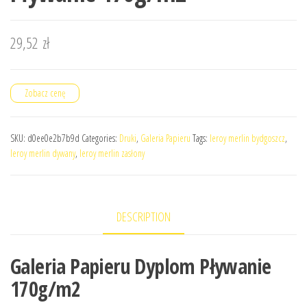
29,52
zł
Zobacz cenę
SKU:
d0ee0e2b7b9d
Categories:
Druki
,
Galeria Papieru
Tags:
leroy merlin bydgoszcz
,
leroy merlin dywany
,
leroy merlin zasłony
DESCRIPTION
Galeria Papieru Dyplom Pływanie
170g/m2