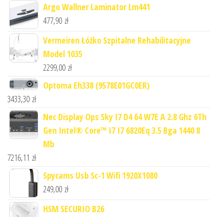
Argo Wallner Laminator Lm441
477,90
zł
Vermeiren Łóżko Szpitalne Rehabilitacyjne
Model 1035
2299,00
zł
Optoma Eh338 (9578E01GC0ER)
3433,30
zł
Nec Display Ops Sky I7 D4 64 W7E A 2.8 Ghz 6Th
Gen Intel® Core™ I7 I7 6820Eq 3.5 Bga 1440 8
Mb
7216,11
zł
Spycams Usb Sc-1 Wifi 1920X1080
249,00
zł
HSM SECURIO B26