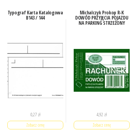
Typograf Karta Katalogowa
Michalczyk Prokop R-K
B143 / 144
DOWÓD PRZYJĘCIA POJAZDU
NA PARKING STRZEŻONY
0,27
zł
4,92
zł
Zobacz cenę
Zobacz cenę