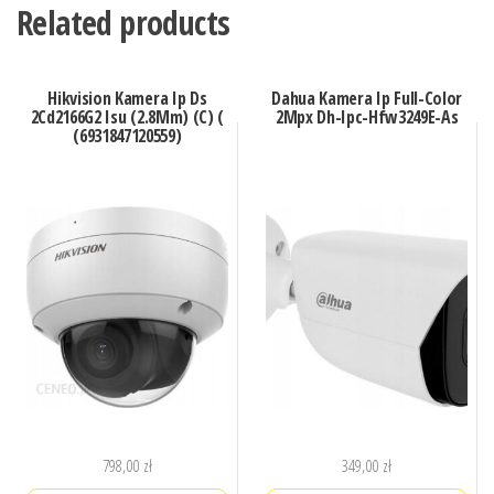
Related products
Hikvision Kamera Ip Ds
Dahua Kamera Ip Full-Color
2Cd2166G2 Isu (2.8Mm) (C) (
2Mpx Dh-Ipc-Hfw3249E-As
(6931847120559)
798,00
zł
349,00
zł