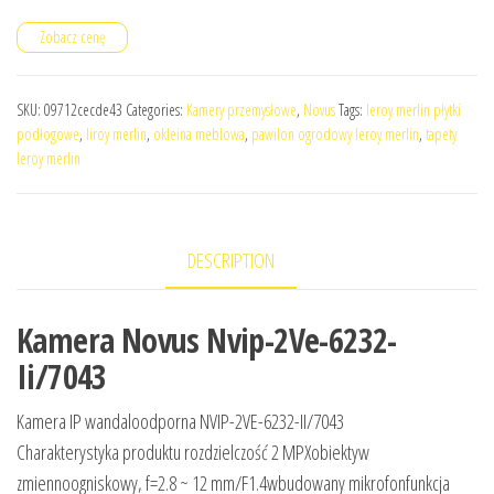
Zobacz cenę
SKU:
09712cecde43
Categories:
Kamery przemysłowe
,
Novus
Tags:
leroy merlin płytki
podłogowe
,
liroy merlin
,
okleina meblowa
,
pawilon ogrodowy leroy merlin
,
tapety
leroy merlin
DESCRIPTION
Kamera Novus Nvip-2Ve-6232-
Ii/7043
Kamera IP wandaloodporna NVIP-2VE-6232-II/7043
Charakterystyka produktu rozdzielczość 2 MPXobiektyw
zmiennoogniskowy, f=2.8 ~ 12 mm/F1.4wbudowany mikrofonfunkcja