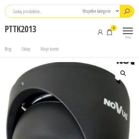
Przejdź
do
treści
PTTK2013
0
Menu
Blog
Sklep
Moje konto