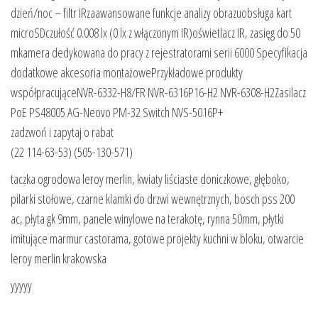
dzień/noc – filtr IRzaawansowane funkcje analizy obrazuobsługa kart
microSDczułość 0.008 lx (0 lx z włączonym IR)oświetlacz IR, zasięg do 50
mkamera dedykowana do pracy z rejestratorami serii 6000 Specyfikacja
dodatkowe akcesoria montażowePrzykładowe produkty
współpracująceNVR-6332-H8/FR NVR-6316P16-H2 NVR-6308-H2Zasilacz
PoE PS48005 AG-Neovo PM-32 Switch NVS-5016P+
zadzwoń i zapytaj o rabat
(22 114-63-53) (505-130-571)
taczka ogrodowa leroy merlin, kwiaty liściaste doniczkowe, głęboko,
pilarki stołowe, czarne klamki do drzwi wewnętrznych, bosch pss 200
ac, płyta gk 9mm, panele winylowe na terakotę, rynna 50mm, płytki
imitujące marmur castorama, gotowe projekty kuchni w bloku, otwarcie
leroy merlin krakowska
yyyyy