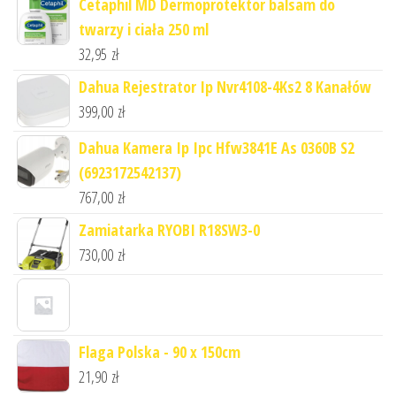
Cetaphil MD Dermoprotektor balsam do
twarzy i ciała 250 ml
32,95
zł
Dahua Rejestrator Ip Nvr4108-4Ks2 8 Kanałów
399,00
zł
Dahua Kamera Ip Ipc Hfw3841E As 0360B S2
(6923172542137)
767,00
zł
Zamiatarka RYOBI R18SW3-0
730,00
zł
Flaga Polska - 90 x 150cm
21,90
zł