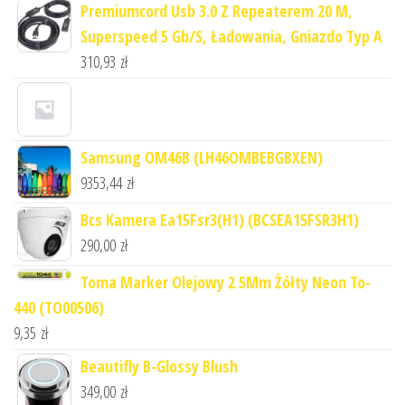
Premiumcord Usb 3.0 Z Repeaterem 20 M,
Superspeed 5 Gb/S, Ładowania, Gniazdo Typ A
310,93
zł
Samsung OM46B (LH46OMBEBGBXEN)
9353,44
zł
Bcs Kamera Ea15Fsr3(H1) (BCSEA15FSR3H1)
290,00
zł
Toma Marker Olejowy 2 5Mm Żółty Neon To-
440 (TO00506)
9,35
zł
Beautifly B-Glossy Blush
349,00
zł