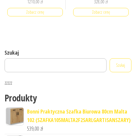
1210,00
zł
328,00
zł
Zobacz cenę
Zobacz cenę
Szukaj
Szukaj
zzzzz
Produkty
Bonni Praktyczna Szafka Biurowa 80cm Malta
102 (SZAFKA105MALTA2F2SARLGARTISANSZARY)
539,00
zł