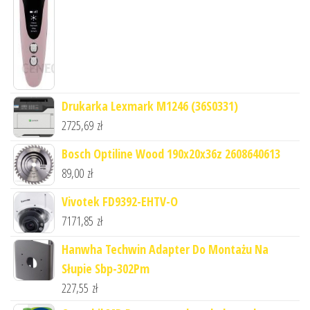
Drukarka Lexmark M1246 (36S0331)
2725,69
zł
Bosch Optiline Wood 190x20x36z 2608640613
89,00
zł
Vivotek FD9392-EHTV-O
7171,85
zł
Hanwha Techwin Adapter Do Montażu Na
Słupie Sbp-302Pm
227,55
zł