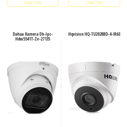
Zobacz cenę
Zobacz cenę
Dahua Kamera Dh-Ipc-
Hqvision HQ-TU2028BD-4-IR60
Hdw5541T-Ze-27135