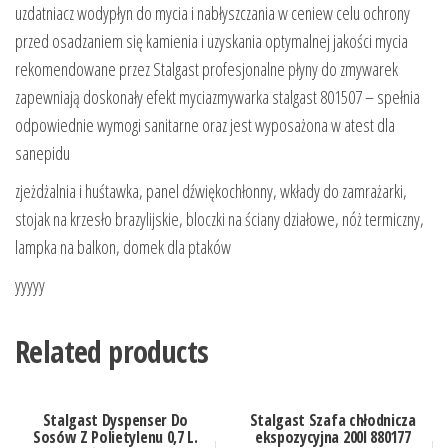
uzdatniacz wodypłyn do mycia i nabłyszczania w ceniew celu ochrony
przed osadzaniem się kamienia i uzyskania optymalnej jakości mycia
rekomendowane przez Stalgast profesjonalne płyny do zmywarek
zapewniają doskonały efekt myciazmywarka stalgast 801507 – spełnia
odpowiednie wymogi sanitarne oraz jest wyposażona w atest dla
sanepidu
zjeżdżalnia i huśtawka, panel dźwiękochłonny, wkłady do zamrażarki,
stojak na krzesło brazylijskie, bloczki na ściany działowe, nóż termiczny,
lampka na balkon, domek dla ptaków
yyyyy
Related products
Stalgast Dyspenser Do
Stalgast Szafa chłodnicza
Sosów Z Polietylenu 0,7 L.
ekspozycyjna 200l 880177