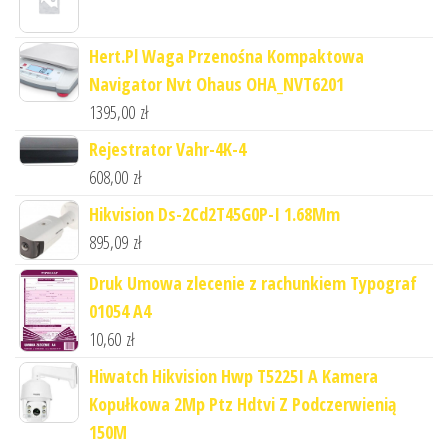
Hert.Pl Waga Przenośna Kompaktowa
Navigator Nvt Ohaus OHA_NVT6201
1395,00
zł
Rejestrator Vahr-4K-4
608,00
zł
Hikvision Ds-2Cd2T45G0P-I 1.68Mm
895,09
zł
Druk Umowa zlecenie z rachunkiem Typograf
01054 A4
10,60
zł
Hiwatch Hikvision Hwp T5225I A Kamera
Kopułkowa 2Mp Ptz Hdtvi Z Podczerwienią
150M