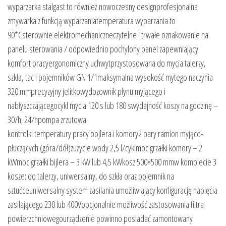
wyparzarka stalgast to również nowoczesny designprofesjonalna
zmywarka z funkcją wyparzaniatemperatura wyparzania to
90*Csterownie elektromechaniczneczytelne i trwałe oznakowanie na
panelu sterowania / odpowiednio pochylony panel zapewniający
komfort pracyergonomiczny uchwytprzystosowana do mycia talerzy,
szkła, tac i pojemników GN 1/1maksymalna wysokość mytego naczynia
320 mmprecyzyjny jelitkowydozownik płynu myjącego i
nabłyszczającegocykl mycia 120 s lub 180 swydajność koszy na godzinę –
30/h; 24/hpompa zrzutowa
kontrolki temperatury pracy bojlera i komory2 pary ramion myjąco-
płuczących (góra/dół)zużycie wody 2,5 l/cyklmoc grzałki komory – 2
kWmoc grzałki bijlera – 3 kW lub 4,5 kWkosz 500×500 mmw komplecie 3
kosze: do talerzy, uniwersalny, do szkła oraz pojemnik na
sztućceuniwersalny system zasilania umożliwiający konfigurację napięcia
zasilającego 230 lub 400Vopcjonalnie możliwość zastosowania filtra
powierzchniowegourządzenie powinno posiadać zamontowany