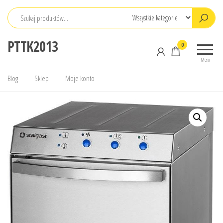
Przejdź
do
treści
PTTK2013
0
Menu
Blog
Sklep
Moje konto