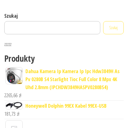
Szukaj
Szukaj
zzzzz
Produkty
Dahua Kamera Ip Kamera Ip Ipc Hdw3849H As
Pv 0280B S4 Starlight Tioc Full Color 8 Mpx 4K
Uhd 2.8mm (IPCHDW3849HASPV0280BS4)
2265,66
zł
Honeywell Dolphin 99EX Kabel 99EX-USB
181,73
zł