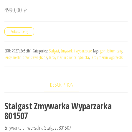
4990,00
zł
Zobacz cenę
SKU:
7927a2e5cfb1
Categories:
Stalgast
,
Zmywarki i wyparzacze
Tags:
gont bitumiczny
,
leroy merlin drzwi zewnętrzne
,
leroy merlin gliwice rybnicka
,
leroy merlin wyprzedaż
DESCRIPTION
Stalgast Zmywarka Wyparzarka
801507
Zmywarka uniwersalna Stalgast 801507