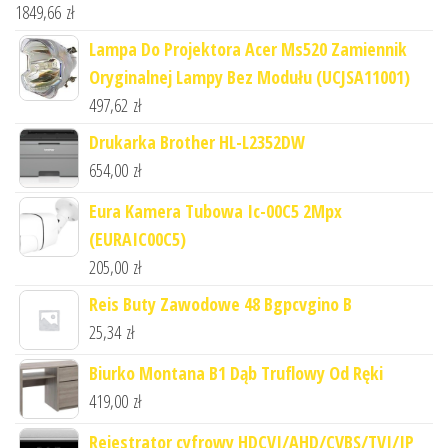
1849,66
zł
Lampa Do Projektora Acer Ms520 Zamiennik
Oryginalnej Lampy Bez Modułu (UCJSA11001)
497,62
zł
Drukarka Brother HL-L2352DW
654,00
zł
Eura Kamera Tubowa Ic-00C5 2Mpx
(EURAIC00C5)
205,00
zł
Reis Buty Zawodowe 48 Bgpcvgino B
25,34
zł
Biurko Montana B1 Dąb Truflowy Od Ręki
419,00
zł
Rejestrator cyfrowy HDCVI/AHD/CVBS/TVI/IP