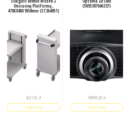
Stalgast Meble Wózek Z
Optoma Zu1300
Unoszoną Platformą ,
(5055387666337)
470X840X1050mm (ST264051)
4227,63
zł
109999,00
zł
Zobacz cenę
Zobacz cenę