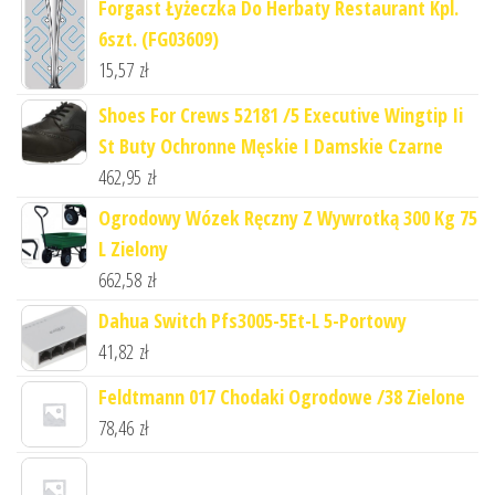
Forgast Łyżeczka Do Herbaty Restaurant Kpl.
6szt. (FG03609)
15,57
zł
Shoes For Crews 52181 /5 Executive Wingtip Ii
St Buty Ochronne Męskie I Damskie Czarne
462,95
zł
Ogrodowy Wózek Ręczny Z Wywrotką 300 Kg 75
L Zielony
662,58
zł
Dahua Switch Pfs3005-5Et-L 5-Portowy
41,82
zł
Feldtmann 017 Chodaki Ogrodowe /38 Zielone
78,46
zł