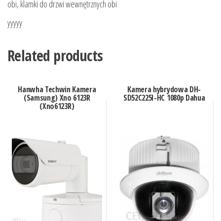
obi, klamki do drzwi wewnętrznych obi
yyyyy
Related products
Hanwha Techwin Kamera
Kamera hybrydowa DH-
(Samsung) Xno 6123R
SD52C225I-HC 1080p Dahua
(Xno6123R)