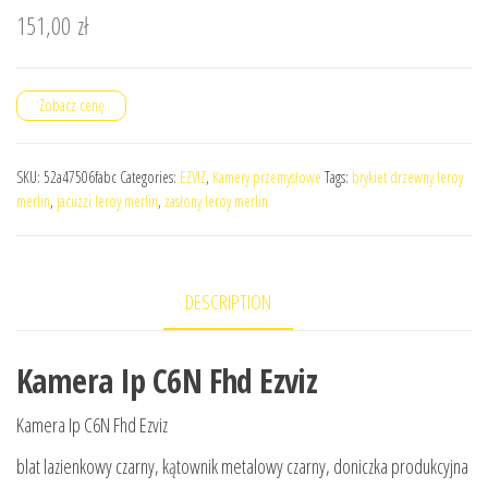
151,00
zł
Zobacz cenę
SKU:
52a47506fabc
Categories:
EZVIZ
,
Kamery przemysłowe
Tags:
brykiet drzewny leroy
merlin
,
jacuzzi leroy merlin
,
zasłony leroy merlin
DESCRIPTION
Kamera Ip C6N Fhd Ezviz
Kamera Ip C6N Fhd Ezviz
blat lazienkowy czarny, kątownik metalowy czarny, doniczka produkcyjna