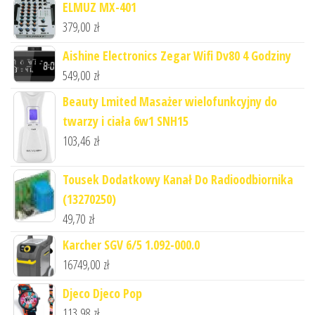
ELMUZ MX-401
379,00
zł
Aishine Electronics Zegar Wifi Dv80 4 Godziny
549,00
zł
Beauty Lmited Masażer wielofunkcyjny do
twarzy i ciała 6w1 SNH15
103,46
zł
Tousek Dodatkowy Kanał Do Radioodbiornika
(13270250)
49,70
zł
Karcher SGV 6/5 1.092-000.0
16749,00
zł
Djeco Djeco Pop
113,98
zł