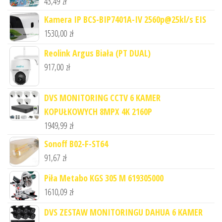
43,49
zł
Kamera IP BCS-BIP7401A-IV 2560p@25kl/s EIS
1530,00
zł
Reolink Argus Biała (PT DUAL)
917,00
zł
DVS MONITORING CCTV 6 KAMER
KOPUŁKOWYCH 8MPX 4K 2160P
1949,99
zł
Sonoff B02-F-ST64
91,67
zł
Piła Metabo KGS 305 M 619305000
1610,09
zł
DVS ZESTAW MONITORINGU DAHUA 6 KAMER