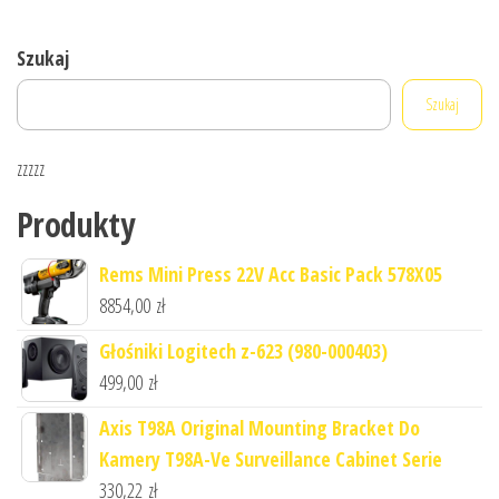
Szukaj
Szukaj
zzzzz
Produkty
Rems Mini Press 22V Acc Basic Pack 578X05
8854,00
zł
Głośniki Logitech z-623 (980-000403)
499,00
zł
Axis T98A Original Mounting Bracket Do
Kamery T98A-Ve Surveillance Cabinet Serie
330,22
zł