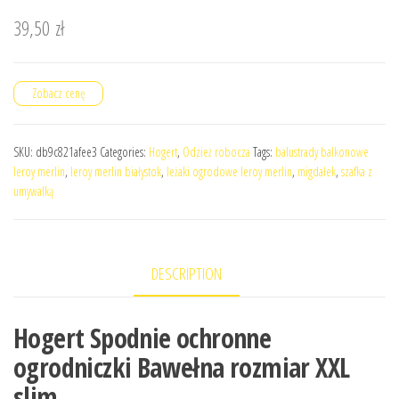
39,50
zł
Zobacz cenę
SKU:
db9c821afee3
Categories:
Hogert
,
Odzież robocza
Tags:
balustrady balkonowe
leroy merlin
,
leroy merlin białystok
,
leżaki ogrodowe leroy merlin
,
migdałek
,
szafka z
umywalką
DESCRIPTION
Hogert Spodnie ochronne
ogrodniczki Bawełna rozmiar XXL
slim