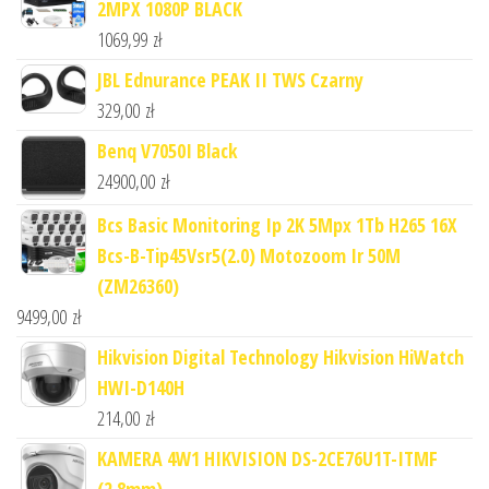
2MPX 1080P BLACK
1069,99
zł
JBL Ednurance PEAK II TWS Czarny
329,00
zł
Benq V7050I Black
24900,00
zł
Bcs Basic Monitoring Ip 2K 5Mpx 1Tb H265 16X
Bcs-B-Tip45Vsr5(2.0) Motozoom Ir 50M
(ZM26360)
9499,00
zł
Hikvision Digital Technology Hikvision HiWatch
HWI-D140H
214,00
zł
KAMERA 4W1 HIKVISION DS-2CE76U1T-ITMF