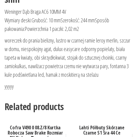
Weninger Dąb Braga AC6 10MM 4V
Wymiary deski:Grubość: 10 mmSzerokość: 244 mmSposób
pakowania:Powierzchnia 1 paczki: 2,02 m2
woreczek do prania bielizny, lustro w czarnej ramie leroy merlin, szczur
w domu, niespokojny agat, dulux easycare odporny popielaty, biała
tapeta w kwiaty, obi skrzydłokwiat, stojak do sztucznej choinki, czarny
zamiokulkas, nawilżacz powietrza czemu nie wytwarza pary, fontanna 3
kule podświetlana led, hamak z moskitierą na stelażu
yyyyy
Related products
Cofra V490 0 08.Z/8 Kurtka
Lahti Półbuty Skórzane
Robocza Saw Brake Rozmiar
Czarne S1 Sra 44 Ce