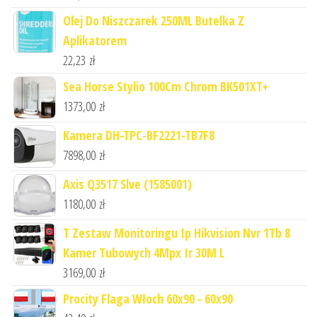
Olej Do Niszczarek 250ML Butelka Z
Aplikatorem
22,23
zł
Sea Horse Stylio 100Cm Chrom BK501XT+
1373,00
zł
Kamera DH-TPC-BF2221-TB7F8
7898,00
zł
Axis Q3517 Slve (1585001)
1180,00
zł
T Zestaw Monitoringu Ip Hikvision Nvr 1Tb 8
Kamer Tubowych 4Mpx Ir 30M L
3169,00
zł
Procity Flaga Włoch 60x90 - 60x90