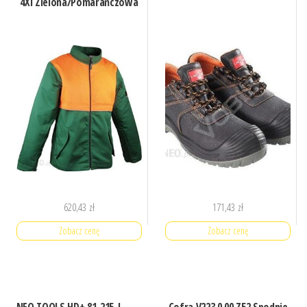
4Xl Zielona/Pomarańczowa
620,43
zł
171,43
zł
Zobacz cenę
Zobacz cenę
NEO TOOLS HD+ 81-215-L
Cofra V223 0 00.Z52 Spodnie