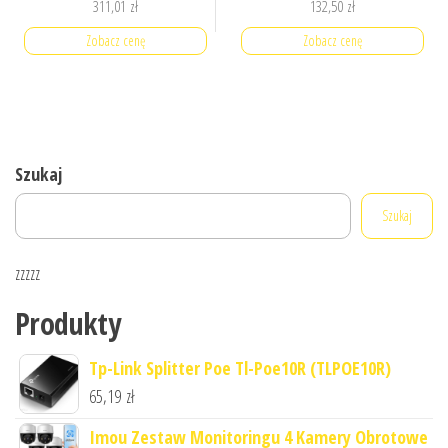
311,01
zł
132,50
zł
Zobacz cenę
Zobacz cenę
Szukaj
Szukaj
zzzzz
Produkty
Tp-Link Splitter Poe Tl-Poe10R (TLPOE10R)
65,19
zł
Imou Zestaw Monitoringu 4 Kamery Obrotowe