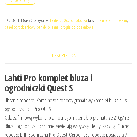
Zobacz cenę
SKU:
3a311f3aa470
Categories:
LahtiPro
,
Odzież robocza
Tags:
odkurzacz do basenu
,
panel ogrodzeniowy
,
panele ścienne
,
przęsła ogrodzeniowe
DESCRIPTION
Lahti Pro komplet bluza i
ogrodniczki Quest S
Ubranie robocze, Kombinezon roboczy granatowy komplet bluza plus
ogrodniczki LahtiPro QUEST
Odzież firmową wykonano z mocnego materiału o gramaturze 210g/m2.
Bluza i ogrodniczki ochronne zawierają wszywkę identyfikacyjną. Ciuchy
robocze BHP z serii Lahti Pro Quest. Ogrodniczki robocze posiadają 7