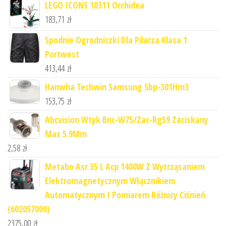
LEGO ICONS 10311 Orchidea
183,71
zł
Spodnie Ogrodniczki Dla Pilarza Klasa 1
Portwest
413,44
zł
Hanwha Techwin Samsung Sbp-301Hm3
153,75
zł
Abcvision Wtyk Bnc-W75/Zac-Rg59 Zaciskany
Max 5.9Mm
2,58
zł
Metabo Asr 35 L Acp 1400W Z Wytrząsaniem
Elektromagnetycznym Włącznikiem
Automatycznym I Pomiarem Różnicy Ciśnień
(602057000)
2375,00
zł