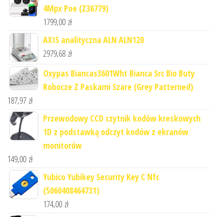
4Mpx Poe (Z36779)
1799,00
zł
AXIS analityczna ALN ALN120
2979,68
zł
Oxypas Biancas3601Wht Bianca Src Bio Buty
Robocze Z Paskami Szare (Grey Patterned)
187,97
zł
Przewodowy CCD czytnik kodów kreskowych
1D z podstawką odczyt kodów z ekranów
monitorów
149,00
zł
Yubico Yubikey Security Key C Nfc
(5060408464731)
174,00
zł