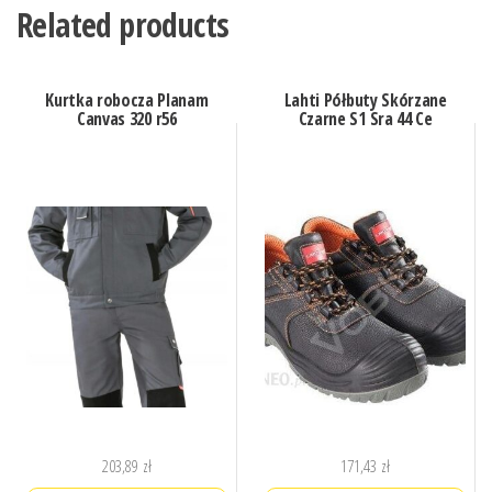
Related products
Kurtka robocza Planam
Lahti Półbuty Skórzane
Canvas 320 r56
Czarne S1 Sra 44 Ce
203,89
zł
171,43
zł