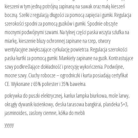
kieszeni w tym jedną potrójną zapinaną na suwak oraz małą kieszeń
boczną. Szelki z regulacją długości za pomocą zapięcia i gumki. Regulacja
szerokości spodni za pomocą guzików i gumki. Spodnie obszyte
mocnymi podwójnymi szwami. Na tylnej części paska wszyta szlufka na
miarkę, kieszenie bluzy ochronnej zapinane na rzep, otwory
wentylacyjne zwiększające cyrkulację powietrza. Regulacja szerokości
paska kurtki za pomocą gumki. Mankiety zapinane na guzik. Kontrastujące
szwy podkreślające dokładność i precyzję wykończenia. Podwójne,
mocne szwy. Ciuchy robocze – ogrodniczki i kurta posiadają certyfikat
CE. Wykonane z 65% poliester i 35% bawełna.
pokrywka do puszki elektrycznej, kanlux lampka biurkowa, mole larwy,
okrągły dywanik łazienkowy, deska tarasowa bangkirai, plandeka 5×3,
jasminoides, zaslony ciemne, kółka do mebli
yyyyy