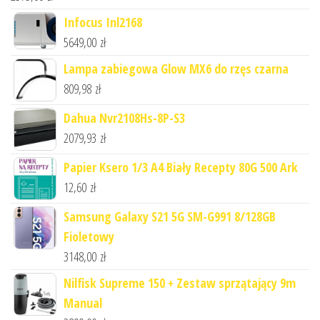
Infocus Inl2168
5649,00
zł
Lampa zabiegowa Glow MX6 do rzęs czarna
809,98
zł
Dahua Nvr2108Hs-8P-S3
2079,93
zł
Papier Ksero 1/3 A4 Biały Recepty 80G 500 Ark
12,60
zł
Samsung Galaxy S21 5G SM-G991 8/128GB
Fioletowy
3148,00
zł
Nilfisk Supreme 150 + Zestaw sprzątający 9m
Manual