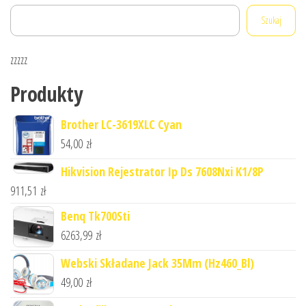
Szukaj
zzzzz
Produkty
Brother LC-3619XLC Cyan
54,00
zł
Hikvision Rejestrator Ip Ds 7608Nxi K1/8P
911,51
zł
Benq Tk700Sti
6263,99
zł
Webski Składane Jack 35Mm (Hz460_Bl)
49,00
zł