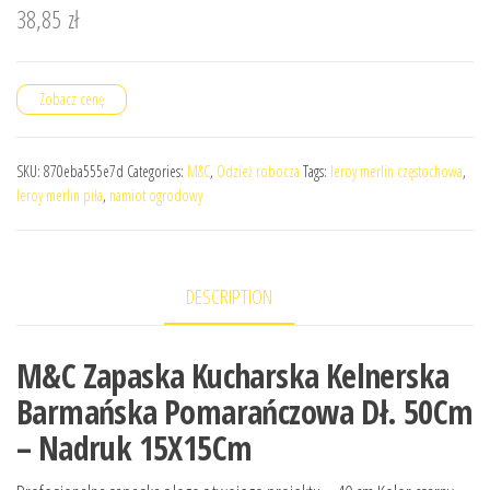
38,85
zł
Zobacz cenę
SKU:
870eba555e7d
Categories:
M&C
,
Odzież robocza
Tags:
leroy merlin częstochowa
,
leroy merlin piła
,
namiot ogrodowy
DESCRIPTION
M&C Zapaska Kucharska Kelnerska
Barmańska Pomarańczowa Dł. 50Cm
– Nadruk 15X15Cm