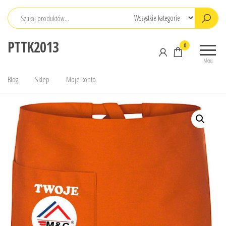
Przejdź
do
treści
PTTK2013
0
Menu
Blog
Sklep
Moje konto