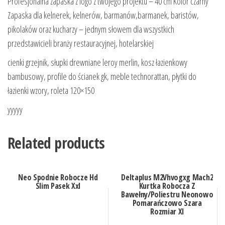
Profesjonalna zapaska z logo z twojego projektu – 40 cm Kolor czarny
Zapaska dla kelnerek, kelnerów, barmanów,barmanek, baristów,
pikolaków oraz kucharzy – jednym słowem dla wszystkich
przedstawicieli branży restauracyjnej, hotelarskiej
cienki grzejnik, słupki drewniane leroy merlin, kosz łazienkowy
bambusowy, profile do ścianek gk, meble technorattan, płytki do
łazienki wzory, roleta 120×150
yyyyy
Related products
Neo Spodnie Robocze Hd
Deltaplus M2Vhvogxg Mach2
Slim Pasek Xxl
Kurtka Robocza Z
Bawełny/Poliestru Neonowo
Pomarańczowo Szara
Rozmiar Xl