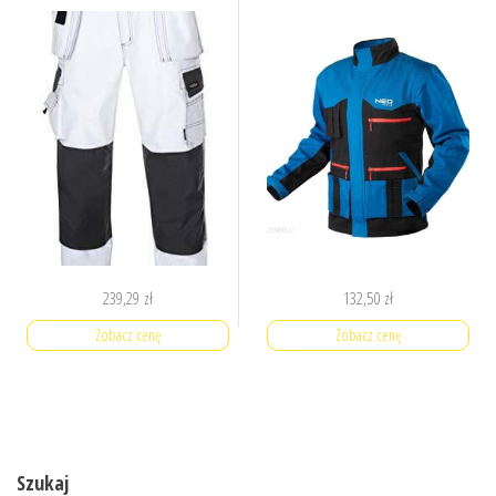
239,29
zł
132,50
zł
Zobacz cenę
Zobacz cenę
Szukaj