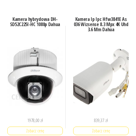
Kamera hybrydowa DH-
Kamera Ip Ipc Hfw3841E As
SD52C225I-HC 1080p Dahua
036 Wizsense 8.3 Mpx 4K Uhd
3.6 Mm Dahua
1978,00
zł
839,37
zł
Zobacz cenę
Zobacz cenę