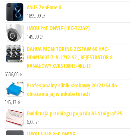
ASUS ZenFone 8
1899,99
zł
IMOU PoE ONVIF (IPC-T22AP)
149,00
zł
DAHUA MONITORING ZESTAW 6X HAC-
HDW1500T-Z-A-2712-S2 , REJESTRATOR 8
KANAŁOWY XVR5108HS-4KL-I3
6536,00
zł
Profesjonalny silnik skokowy 20/24/54 do
obracania jaj w inkubatorach
345,13
zł
Ewidencja przebiegu pojazdu A5 Stolgraf P5
6,00
zł
IMOU N14P PoE ONVIF