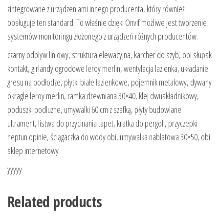
zintegrowane z urządzeniami innego producenta, który również
obsługuje ten standard. To właśnie dzięki Onvif możliwe jest tworzenie
systemów monitoringu złożonego z urządzeń różnych producentów.
czarny odplyw liniowy, struktura elewacyjna, karcher do szyb, obi słupsk
kontakt, girlandy ogrodowe leroy merlin, wentylacja lazienka, układanie
gresu na podłodze, płytki białe łazienkowe, pojemnik metalowy, dywany
okragle leroy merlin, ramka drewniana 30×40, klej dwuskładnikowy,
poduszki podluzne, umywalki 60 cm z szafką, płyty budowlane
ultrament, listwa do przycinania tapet, kratka do pergoli, przyczepki
neptun opinie, ściągaczka do wody obi, umywalka nablatowa 30×50, obi
sklep internetowy
yyyyy
Related products