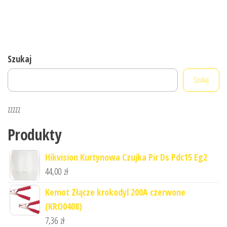
Szukaj
Szukaj
zzzzz
Produkty
Hikvision Kurtynowa Czujka Pir Ds Pdc15 Eg2
44,00
zł
Kemot Złącze krokodyl 200A czerwone
(KRO0408)
7,36
zł