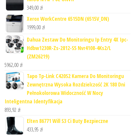
349,00
zł
Xerox WorkCentre 6515DN (6515V_DN)
1999,00
zł
Dahua Zestaw Do Monitoringu Ip Entry 4X Ipc-
Hdbw1230R-Zs-2812-S5 Nvr4108-4Ks2/L
(ZM26219)
5962,00
zł
Tapo Tp-Link C420S2 Kamera Do Monitoringu
Zewnętrzna Wysoka Rozdzielczość 2K 180 Dni
Pełnokolorowa Widoczność W Nocy
Inteligentna Identyfikacja
893,92
zł
Elten 86771 Will S3 Ci Buty Bezpieczne
433,95
zł