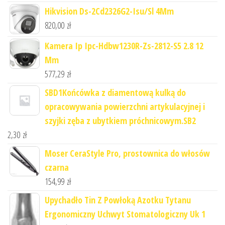
Hikvision Ds-2Cd2326G2-Isu/Sl 4Mm
820,00
zł
Kamera Ip Ipc-Hdbw1230R-Zs-2812-S5 2.8 12
Mm
577,29
zł
SBD1Końcówka z diamentową kulką do
opracowywania powierzchni artykulacyjnej i
szyjki zęba z ubytkiem próchnicowym.SB2
2,30
zł
Moser CeraStyle Pro, prostownica do włosów
czarna
154,99
zł
Upychadło Tin Z Powłoką Azotku Tytanu
Ergonomiczny Uchwyt Stomatologiczny Uk 1