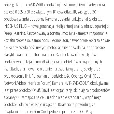
obsługa kart microSD WDR z podwójnym skanowaniem przetwornika
czułość 0.005 lx (0 lx z włączonym IR) oświetlacz IR, zasięg do 30 m
obudowa wandaloodporna Kamera posiada funkcje analizy obrazu
INGENIUS PLUS – nowa generacja inteligentnej analizy obrazu opartej o
Deep Learning. Zastosowany algorytm umożliwia kamerze rozpoznanie
kształtu człowieka, samochodu i jednośladu, nawet o wielkości zaledwie
1% sceny. Wydajność użytych metod analizy pozwala na jednoczesne
klasyfikowanie i monitorowanie do 32 obiektów różnych typów.
Dodatkowo funkcja ta umożliwia zliczanie obiektów o rozpoznanych
kształtach, alarmowanie o stanie naruszenia wybranej strefy oraz
przekroczenia linii. Porównanie rozdzielczości Obsługa Onvif (Open
Network Video Interface Forum) Kamera NVIP-2VE-6501/F obsługiwana
jest przez protokół Onvif. Onvif jest organizacją skupiającą producentów
z branży CCTV mająca na celu ujednolicenie standardu, wspólnego
protokołu dla tych właśnie urządzeń. Działania te powodują, że
urządzenia z protokołem Onvif jednego producenta CCTV są