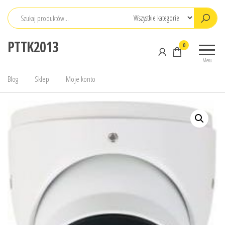
Przejdź
do
treści
PTTK2013
0
Menu
Blog
Sklep
Moje konto