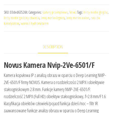
SKU:
03ded63526fc
Categories:
Kamery przemysłowe
,
Novus
Tags:
leroy merlin głogów
,
leroy merlin godziny otwarcia
,
leroy merlin legnica
,
leroy merlin online
,
rura do
klimatyzatora
,
wanna z hydromasażem
DESCRIPTION
Novus Kamera Nvip-2Ve-6501/F
Kamera kopułowa IP z analizą obrazu w oparciu o Deep Learning NVIP-
2VE-6501/F firmy NOVUS. Kamera o rozdzielczości 2 MPX i obiektywie
stałoogniskowym 2.8 mm. Funkcje kamery NVIP-2VE-6501/F:
rozdzielczość 2 MPX (Full HD) obiektyw stałoogniskowy, f=2.8 mm/F1.6
klasyfikacja obiektów człowiek/pojazd funkcja dzień/noc – filtr IR
zaawansowane funkcje analizy obrazu w oparciu o Deep Learning