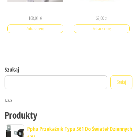
168,01
zł
63,00
zł
Zobacz cenę
Zobacz cenę
Szukaj
Szukaj
zzzzz
Produkty
Pphu Przekaźnik Typu 561 Do Świateł Dziennych