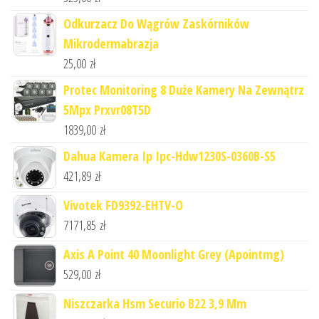
Odkurzacz Do Wągrów Zaskórników
Mikrodermabrazja
25,00
zł
Protec Monitoring 8 Duże Kamery Na Zewnątrz
5Mpx Prxvr08T5D
1839,00
zł
Dahua Kamera Ip Ipc-Hdw1230S-0360B-S5
421,89
zł
Vivotek FD9392-EHTV-O
7171,85
zł
Axis A Point 40 Moonlight Grey (Apointmg)
529,00
zł
Niszczarka Hsm Securio B22 3,9 Mm