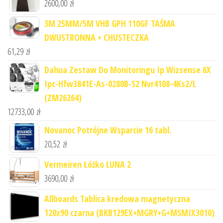
2600,00
zł
3M 25MM/5M VHB GPH 110GF TAŚMA
DWUSTRONNA + CHUSTECZKA
61,29
zł
Dahua Zestaw Do Monitoringu Ip Wizsense 6X
Ipc-Hfw3841E-As-0280B-S2 Nvr4108-4Ks2/L
(ZM26264)
12733,00
zł
Novanoc Potrójne Wsparcie 16 tabl.
20,52
zł
Vermeiren Łóżko LUNA 2
3690,00
zł
Allboards Tablica kredowa magnetyczna
120x90 czarna (BKB129EX+MGRY+G+MSMIX3010)