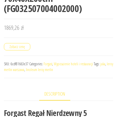
(FG032507004002000)
1869,26
zł
Zobacz cenę
SKU:
6cdf81663e37
Categories:
Forgast
,
Wyposażenie hoteli i restauracji
Tags:
juka
,
leroy
merlin warszawa
,
linoleum leroy merlin
DESCRIPTION
Forgast Regał Nierdzewny 5