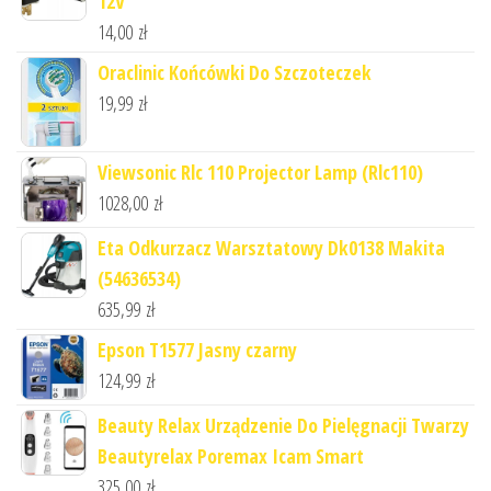
12V
14,00
zł
Oraclinic Końcówki Do Szczoteczek
19,99
zł
Viewsonic Rlc 110 Projector Lamp (Rlc110)
1028,00
zł
Eta Odkurzacz Warsztatowy Dk0138 Makita
(54636534)
635,99
zł
Epson T1577 Jasny czarny
124,99
zł
Beauty Relax Urządzenie Do Pielęgnacji Twarzy
Beautyrelax Poremax Icam Smart
325,00
zł