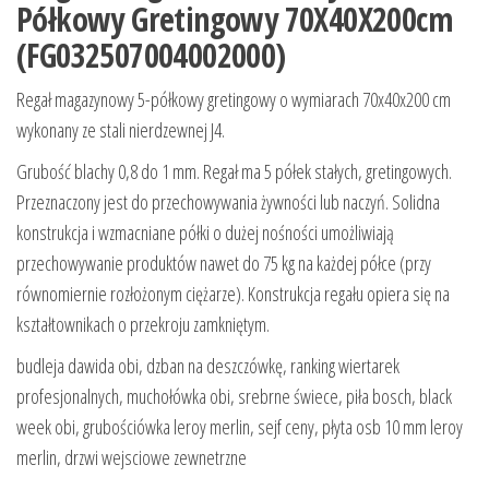
Półkowy Gretingowy 70X40X200cm
(FG032507004002000)
Regał magazynowy 5-półkowy gretingowy o wymiarach 70x40x200 cm
wykonany ze stali nierdzewnej J4.
Grubość blachy 0,8 do 1 mm. Regał ma 5 półek stałych, gretingowych.
Przeznaczony jest do przechowywania żywności lub naczyń. Solidna
konstrukcja i wzmacniane półki o dużej nośności umożliwiają
przechowywanie produktów nawet do 75 kg na każdej półce (przy
równomiernie rozłożonym ciężarze). Konstrukcja regału opiera się na
kształtownikach o przekroju zamkniętym.
budleja dawida obi, dzban na deszczówkę, ranking wiertarek
profesjonalnych, muchołówka obi, srebrne świece, piła bosch, black
week obi, grubościówka leroy merlin, sejf ceny, płyta osb 10 mm leroy
merlin, drzwi wejsciowe zewnetrzne