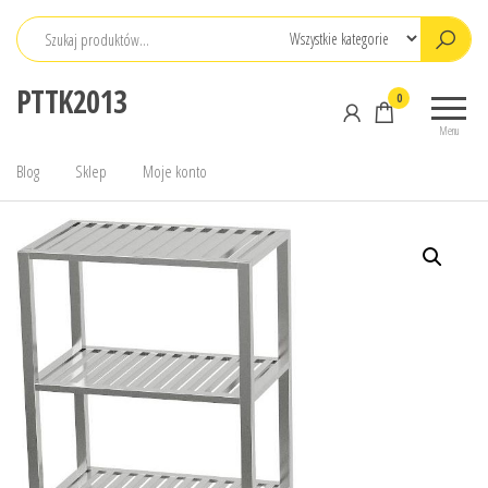
Przejdź
do
treści
PTTK2013
0
Menu
Blog
Sklep
Moje konto