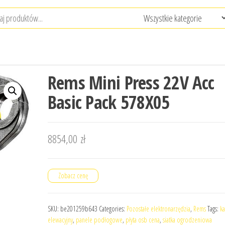
Rems Mini Press 22V Acc
Basic Pack 578X05
8854,00
zł
Zobacz cenę
SKU:
be201259b643
Categories:
Pozostałe elektronarzędzia
,
Rems
Tags:
k
elewacyjny
,
panele podłogowe
,
płyta osb cena
,
siatka ogrodzeniowa