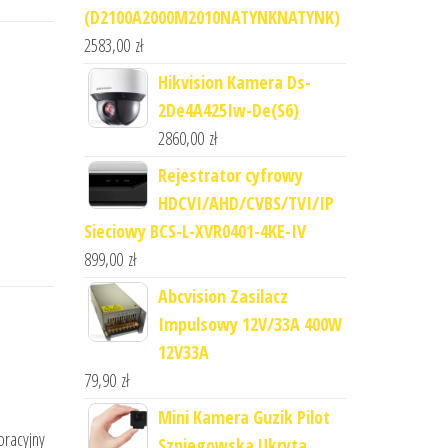
(D2100A2000M2010NATYNKNATYNK)
2583,00
zł
Hikvision Kamera Ds-
2De4A425Iw-De(S6)
2860,00
zł
Rejestrator cyfrowy
HDCVI/AHD/CVBS/TVI/IP
Sieciowy BCS-L-XVR0401-4KE-IV
899,00
zł
Abcvision Zasilacz
Impulsowy 12V/33A 400W
12V33A
79,90
zł
Mini Kamera Guzik Pilot
oracyjny
Szpiegowska Ukryta