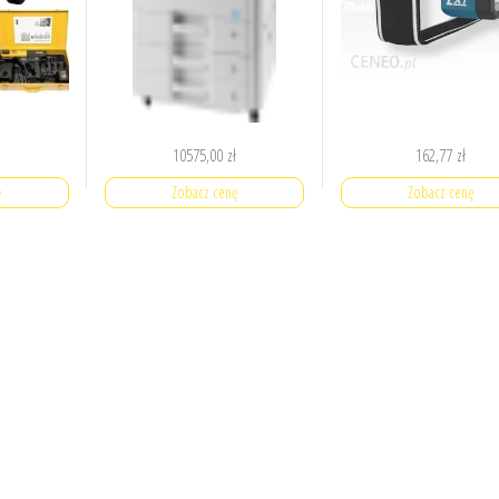
10575,00
zł
162,77
zł
ę
Zobacz cenę
Zobacz cenę