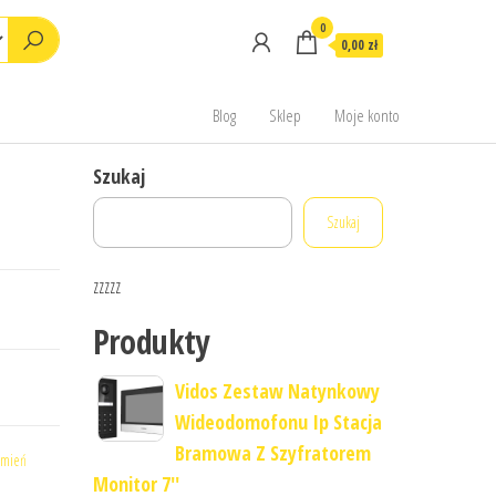
0
0,00 zł
Blog
Sklep
Moje konto
Szukaj
Szukaj
zzzzz
Produkty
Vidos Zestaw Natynkowy
Wideodomofonu Ip Stacja
Bramowa Z Szyfratorem
amień
Monitor 7''