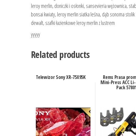
leroy merlin, doniczki i osłonki, sansevieria wężownica, sta
bonsai kwiaty, leroy merlin siatka leśna, dąb sonoma stol
dewalt, szafki łazienkowe leroy merlin z lustrem
yyyyy
Related products
Telewizor Sony XR-75X95K
Rems Prasa pro
Mini-Press ACC Li-
Pack 5780