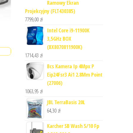
Ramowy Ekran
Projekcyjny (FLT430385)
7799,00
zł
Intel Core i9-11900K
3,5GHz BOX
(BX8070811900K)
1714,43
zł
Bcs Kamera Ip 4Mpx P
Eip24Fsr3 Ai1 2.8Mm Point
(27006)
1063,95
zł
JBL TerraBasis 20L
64,30
zł
Karcher SB Wash 5/10 Fp