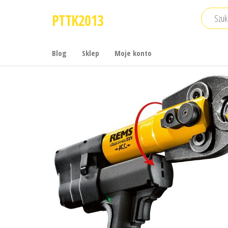
Przejdź
PTTK2013
do
treści
Blog
Sklep
Moje konto