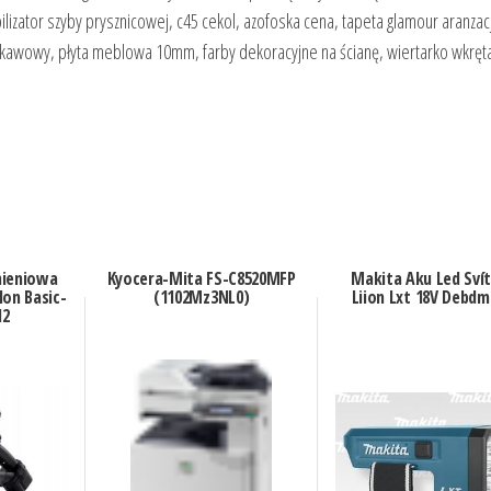
bilizator szyby prysznicowej, c45 cekol, azofoska cena, tapeta glamour aranzac
ik kawowy, płyta meblowa 10mm, farby dekoracyjne na ścianę, wiertarko wkręt
mieniowa
Kyocera-Mita FS-C8520MFP
Makita Aku Led Svít
lon Basic-
(1102Mz3NL0)
Liion Lxt 18V Debdm
12