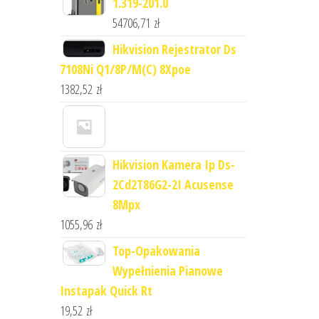
1.319-201.0
54706,71
zł
Hikvision Rejestrator Ds
7108Ni Q1/8P/M(C) 8Xpoe
1382,52
zł
Hikvision Kamera Ip Ds-
2Cd2T86G2-2I Acusense
8Mpx
1055,96
zł
Top-Opakowania
Wypełnienia Pianowe
Instapak Quick Rt
19,52
zł