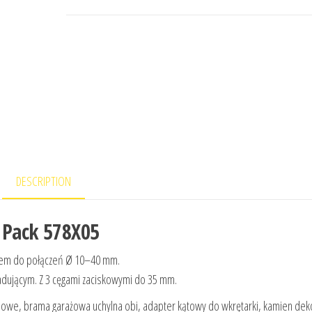
DESCRIPTION
 Pack 578X05
em do połączeń Ø 10–40 mm.
adującym. Z 3 cęgami zaciskowymi do 35 mm.
sowe, brama garażowa uchylna obi, adapter kątowy do wkrętarki, kamien dek