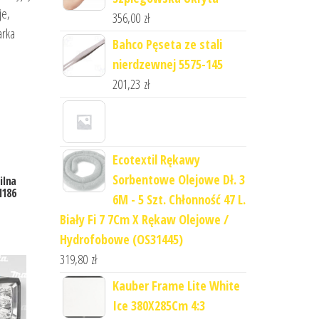
je,
356,00
zł
arka
Bahco Pęseta ze stali
nierdzewnej 5575-145
201,23
zł
Ecotextil Rękawy
Sorbentowe Olejowe Dł. 3
ilna
l186
6M - 5 Szt. Chłonność 47 L.
Biały Fi 7 7Cm X Rękaw Olejowe /
Hydrofobowe (OS31445)
319,80
zł
Kauber Frame Lite White
Ice 380X285Cm 4:3