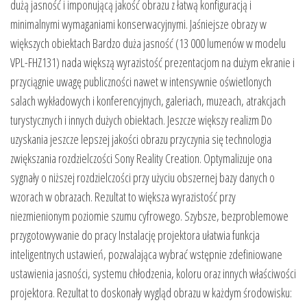
dużą jasność i imponującą jakość obrazu z łatwą konfiguracją i
minimalnymi wymaganiami konserwacyjnymi. Jaśniejsze obrazy w
większych obiektach Bardzo duża jasność (13 000 lumenów w modelu
VPL-FHZ131) nada większą wyrazistość prezentacjom na dużym ekranie i
przyciągnie uwagę publiczności nawet w intensywnie oświetlonych
salach wykładowych i konferencyjnych, galeriach, muzeach, atrakcjach
turystycznych i innych dużych obiektach. Jeszcze większy realizm Do
uzyskania jeszcze lepszej jakości obrazu przyczynia się technologia
zwiększania rozdzielczości Sony Reality Creation. Optymalizuje ona
sygnały o niższej rozdzielczości przy użyciu obszernej bazy danych o
wzorach w obrazach. Rezultat to większa wyrazistość przy
niezmienionym poziomie szumu cyfrowego. Szybsze, bezproblemowe
przygotowywanie do pracy Instalację projektora ułatwia funkcja
inteligentnych ustawień, pozwalająca wybrać wstępnie zdefiniowane
ustawienia jasności, systemu chłodzenia, koloru oraz innych właściwości
projektora. Rezultat to doskonały wygląd obrazu w każdym środowisku: