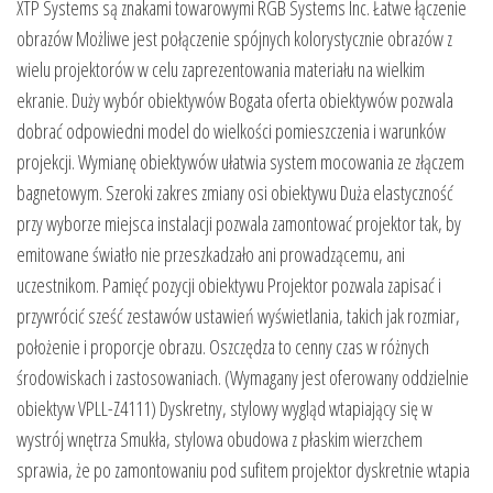
XTP Systems są znakami towarowymi RGB Systems Inc. Łatwe łączenie
obrazów Możliwe jest połączenie spójnych kolorystycznie obrazów z
wielu projektorów w celu zaprezentowania materiału na wielkim
ekranie. Duży wybór obiektywów Bogata oferta obiektywów pozwala
dobrać odpowiedni model do wielkości pomieszczenia i warunków
projekcji. Wymianę obiektywów ułatwia system mocowania ze złączem
bagnetowym. Szeroki zakres zmiany osi obiektywu Duża elastyczność
przy wyborze miejsca instalacji pozwala zamontować projektor tak, by
emitowane światło nie przeszkadzało ani prowadzącemu, ani
uczestnikom. Pamięć pozycji obiektywu Projektor pozwala zapisać i
przywrócić sześć zestawów ustawień wyświetlania, takich jak rozmiar,
położenie i proporcje obrazu. Oszczędza to cenny czas w różnych
środowiskach i zastosowaniach. (Wymagany jest oferowany oddzielnie
obiektyw VPLL-Z4111) Dyskretny, stylowy wygląd wtapiający się w
wystrój wnętrza Smukła, stylowa obudowa z płaskim wierzchem
sprawia, że po zamontowaniu pod sufitem projektor dyskretnie wtapia