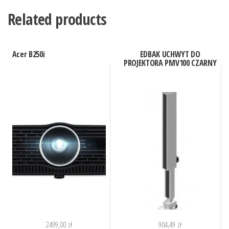
Related products
Acer B250i
EDBAK UCHWYT DO
PROJEKTORA PMV100 CZARNY
2499,00
zł
904,49
zł