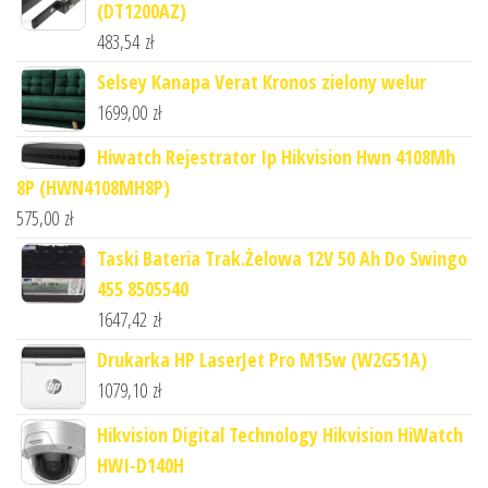
(DT1200AZ)
483,54
zł
Selsey Kanapa Verat Kronos zielony welur
1699,00
zł
Hiwatch Rejestrator Ip Hikvision Hwn 4108Mh
8P (HWN4108MH8P)
575,00
zł
Taski Bateria Trak.Żelowa 12V 50 Ah Do Swingo
455 8505540
1647,42
zł
Drukarka HP LaserJet Pro M15w (W2G51A)
1079,10
zł
Hikvision Digital Technology Hikvision HiWatch
HWI-D140H