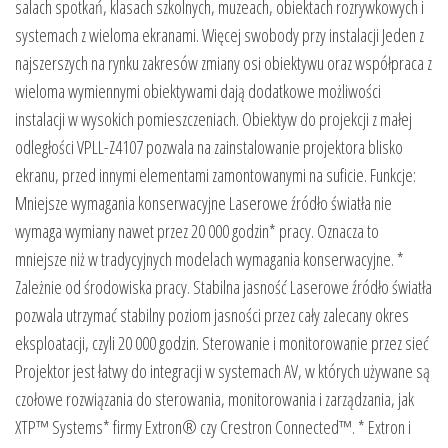
salach spotkań, klasach szkolnych, muzeach, obiektach rozrywkowych i
systemach z wieloma ekranami. Więcej swobody przy instalacji Jeden z
najszerszych na rynku zakresów zmiany osi obiektywu oraz współpraca z
wieloma wymiennymi obiektywami dają dodatkowe możliwości
instalacji w wysokich pomieszczeniach. Obiektyw do projekcji z małej
odległości VPLL-Z4107 pozwala na zainstalowanie projektora blisko
ekranu, przed innymi elementami zamontowanymi na suficie. Funkcje:
Mniejsze wymagania konserwacyjne Laserowe źródło światła nie
wymaga wymiany nawet przez 20 000 godzin* pracy. Oznacza to
mniejsze niż w tradycyjnych modelach wymagania konserwacyjne. *
Zależnie od środowiska pracy. Stabilna jasność Laserowe źródło światła
pozwala utrzymać stabilny poziom jasności przez cały zalecany okres
eksploatacji, czyli 20 000 godzin. Sterowanie i monitorowanie przez sieć
Projektor jest łatwy do integracji w systemach AV, w których używane są
czołowe rozwiązania do sterowania, monitorowania i zarządzania, jak
XTP™ Systems* firmy Extron® czy Crestron Connected™. * Extron i