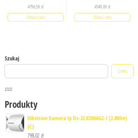
4796,50
zł
4549,00
zł
Zobacz cenę
Zobacz cenę
Szukaj
Szukaj
zzzzz
Produkty
Hikvision Kamera Ip Ds-2Cd2066G2-I (2.8Mm)
(C)
798,02
zł