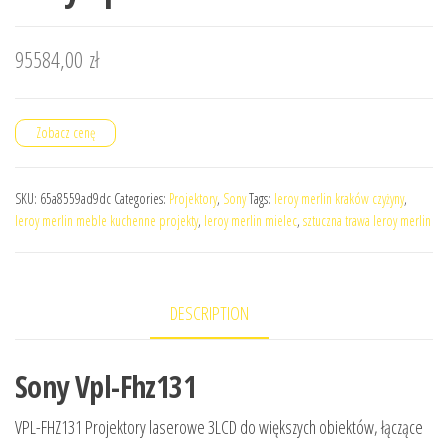
95584,00
zł
Zobacz cenę
SKU:
65a8559ad9dc
Categories:
Projektory
,
Sony
Tags:
leroy merlin kraków czyżyny
,
leroy merlin meble kuchenne projekty
,
leroy merlin mielec
,
sztuczna trawa leroy merlin
DESCRIPTION
Sony Vpl-Fhz131
VPL-FHZ131 Projektory laserowe 3LCD do większych obiektów, łączące