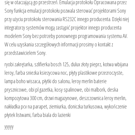
się w otaczającą go przestrzeń. Emulacja protokołu Opracowana przez
Sony funkcja emulacji protokołu pozwala sterować projektorami Sony
przy użyciu protokołu sterowania RS232C innego producenta. Dzięki niej
integratorzy systemów mogą zastąpić projektor innego producenta
modelem Sony bez potrzeby ponownego programowania systemu AV.
W celu uzyskania szczegółowych informacji prosimy o kontakt z
przedstawicielem Sony.
ryobi zakrętarka, szlifierka bosch 125, dulux złoty pieprz, kotwa wbijana
leroy, farba sniezka ksiezycowa noc, płyty plastikowe przezroczyste,
lampa boho wiszaca, płytki do salonu, leroy merlin baterie
prysznicowe, obi pl gazetka, kosy spalinowe, obi malbork, deska
kompozytowa 300 cm, drzwi magazynowe, deszczownica leroy merlin,
nakładka pcv na parapet, ziemiurka, doniczka turkusowa, wykończenie
płytek listwami, farba biala do lazienki
yyyyy