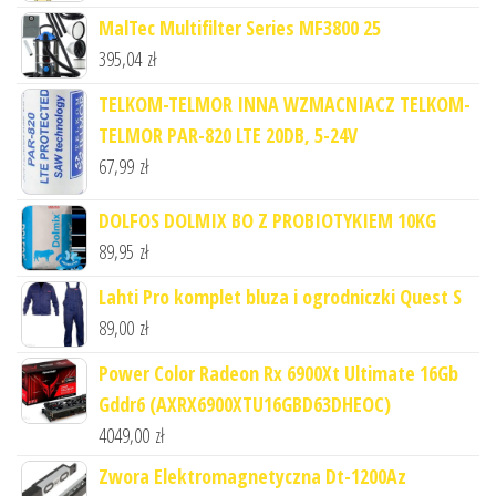
MalTec Multifilter Series MF3800 25
395,04
zł
TELKOM-TELMOR INNA WZMACNIACZ TELKOM-
TELMOR PAR-820 LTE 20DB, 5-24V
67,99
zł
DOLFOS DOLMIX BO Z PROBIOTYKIEM 10KG
89,95
zł
Lahti Pro komplet bluza i ogrodniczki Quest S
89,00
zł
Power Color Radeon Rx 6900Xt Ultimate 16Gb
Gddr6 (AXRX6900XTU16GBD63DHEOC)
4049,00
zł
Zwora Elektromagnetyczna Dt-1200Az