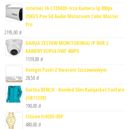
Internec I6-C73582D-Irza Kamera Ip 8Mpx
25Kl/S Poe Sd Audio Motozoom Color Master
Pro
2195,00
zł
DAHUA ZESTAW MONITORINGU IP NVR 2
KAMERY KOPUŁOWE 4MPX
1139,00
zł
Konigin Paski Z Kwasem Szczawiowym
28,50
zł
kurtka BENCH - Bonded Slim Rainjacket Fanfare
(GR11330)
190,00
zł
Citizen Er0203-85P
480,00
zł