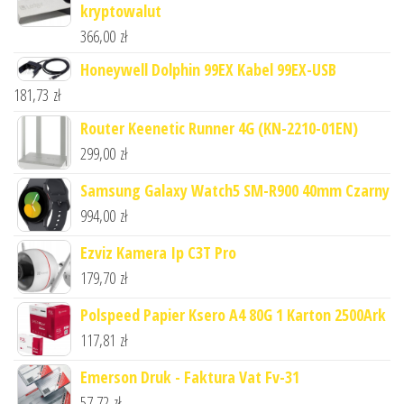
kryptowalut
366,00
zł
Honeywell Dolphin 99EX Kabel 99EX-USB
181,73
zł
Router Keenetic Runner 4G (KN-2210-01EN)
299,00
zł
Samsung Galaxy Watch5 SM-R900 40mm Czarny
994,00
zł
Ezviz Kamera Ip C3T Pro
179,70
zł
Polspeed Papier Ksero A4 80G 1 Karton 2500Ark
117,81
zł
Emerson Druk - Faktura Vat Fv-31
57,72
zł