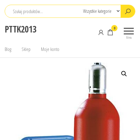
Przejdź
do
treści
PTTK2013
0
Menu
Blog
Sklep
Moje konto