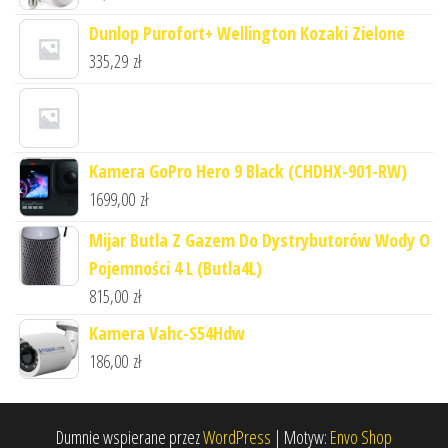
Dunlop Purofort+ Wellington Kozaki Zielone
335,29
zł
Kamera GoPro Hero 9 Black (CHDHX-901-RW)
1699,00
zł
Mijar Butla Z Gazem Do Dystrybutorów Wody O
Pojemności 4 L (Butla4L)
815,00
zł
Kamera Vahc-S54Hdw
186,00
zł
Dumnie wspierane przez
WordPress
|
Motyw:
Envo Shop