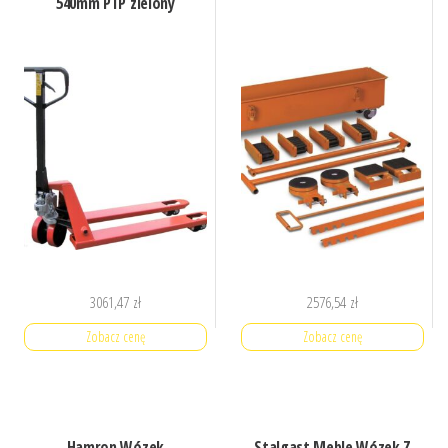
540mm PTP zielony
3061,47
zł
2576,54
zł
Zobacz cenę
Zobacz cenę
Hamron Wózek
Stalgast Meble Wózek Z