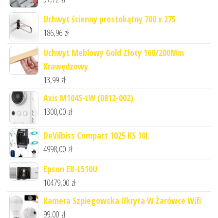
Uchwyt ścienny prostokątny 700 x 275
186,96
zł
Uchwyt Meblowy Gold Złoty 160/200Mm
Krawędzowy
13,99
zł
Axis M1045-LW (0812-002)
1300,00
zł
DeVilbiss Compact 1025 KS 10L
4998,00
zł
Epson EB-L510U
10479,00
zł
Kamera Szpiegowska Ukryta W Żarówce Wifi
99,00
zł