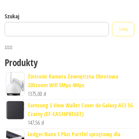
Szukaj
Szukaj
zzzzz
Produkty
Zintronic Kamera Zewnętrzna Obrotowa
20Xzoom Wifi 5Mpx 4Mpx
1375,00
zł
Samsung S View Wallet Cover do Galaxy A53 5G
Czarny (EF-EA536PBEGEE)
147,56
zł
Ledger Nano S Plus Portfel sprzętowy dla