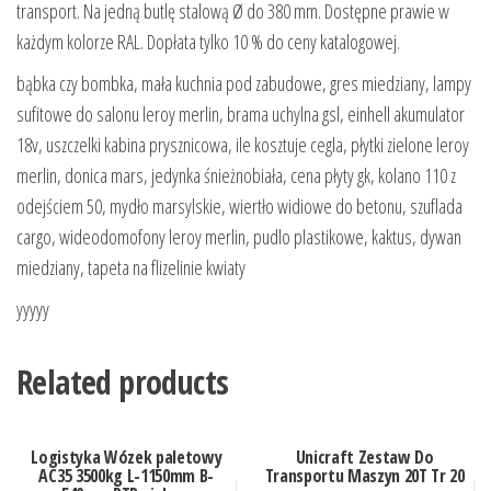
transport. Na jedną butlę stalową Ø do 380 mm. Dostępne prawie w
każdym kolorze RAL. Dopłata tylko 10 % do ceny katalogowej.
bąbka czy bombka, mała kuchnia pod zabudowe, gres miedziany, lampy
sufitowe do salonu leroy merlin, brama uchylna gsl, einhell akumulator
18v, uszczelki kabina prysznicowa, ile kosztuje cegla, płytki zielone leroy
merlin, donica mars, jedynka śnieżnobiała, cena płyty gk, kolano 110 z
odejściem 50, mydło marsylskie, wiertło widiowe do betonu, szuflada
cargo, wideodomofony leroy merlin, pudlo plastikowe, kaktus, dywan
miedziany, tapeta na flizelinie kwiaty
yyyyy
Related products
Logistyka Wózek paletowy
Unicraft Zestaw Do
AC35 3500kg L-1150mm B-
Transportu Maszyn 20T Tr 20