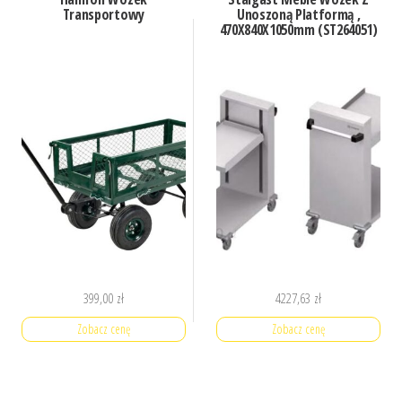
Transportowy
Unoszoną Platformą ,
470X840X1050mm (ST264051)
399,00
zł
4227,63
zł
Zobacz cenę
Zobacz cenę