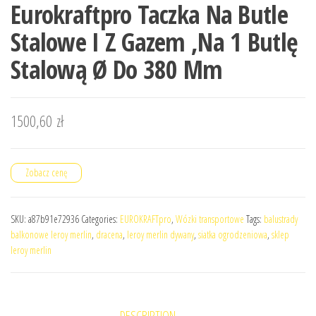
Eurokraftpro Taczka Na Butle
Stalowe I Z Gazem ,Na 1 Butlę
Stalową Ø Do 380 Mm
1500,60
zł
Zobacz cenę
SKU:
a87b91e72936
Categories:
EUROKRAFTpro
,
Wózki transportowe
Tags:
balustrady
balkonowe leroy merlin
,
dracena
,
leroy merlin dywany
,
siatka ogrodzeniowa
,
sklep
leroy merlin
DESCRIPTION