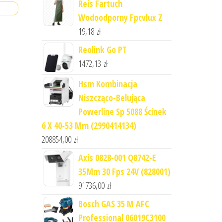
Reis Fartuch
Wodoodporny Fpcvlux Z
19,18
zł
Reolink Go PT
1472,13
zł
Hsm Kombinacja
Niszcząco-Belująca
Powerline Sp 5088 Ścinek
6 X 40-53 Mm (2990414134)
208854,00
zł
Axis 0828-001 Q8742-E
35Mm 30 Fps 24V (828001)
91736,00
zł
Bosch GAS 35 M AFC
Professional 06019C3100