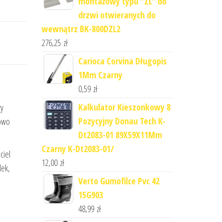
montażowy typu "ZL" do
drzwi otwieranych do
wewnątrz BK-800DZL2
276,25
zł
Carioca Corvina Długopis
1Mm Czarny
0,59
zł
Kalkulator Kieszonkowy 8
wy
Pozycyjny Donau Tech K-
zowo
Dt2083-01 89X59X11Mm
Czarny K-Dt2083-01/
ciel
12,00
zł
lek,
Verto Gumofilce Pvc 42
15G903
48,99
zł