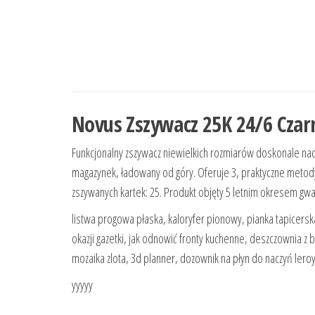
Novus Zszywacz 25K 24/6 Czar
Funkcjonalny zszywacz niewielkich rozmiarów doskonale nad
magazynek, ładowany od góry. Oferuje 3, praktyczne metody
zszywanych kartek: 25. Produkt objęty 5 letnim okresem gw
listwa progowa płaska, kaloryfer pionowy, pianka tapicersk
okazji gazetki, jak odnowić fronty kuchenne, deszczownia z 
mozaika zlota, 3d planner, dozownik na płyn do naczyń lero
yyyyy