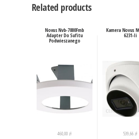
Related products
Novus Nvb-7000Fmb
Kamera Novus N
Adapter Do Sufitu
6231-Ii
Podwieszanego
460,00
zł
539,66
zł