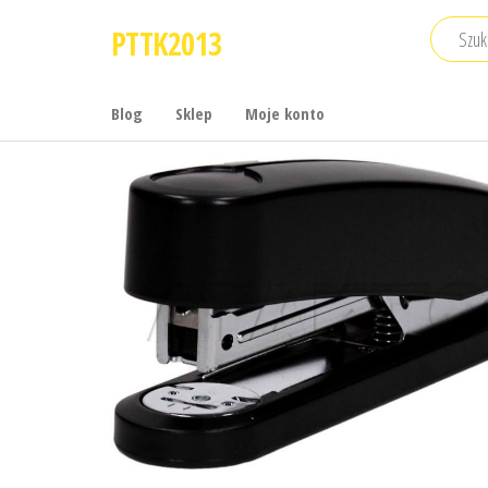
Przejdź
PTTK2013
do
treści
Blog
Sklep
Moje konto