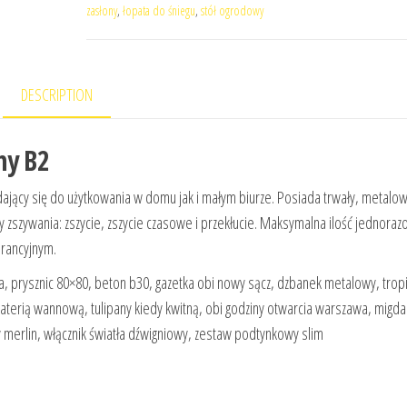
zasłony
,
łopata do śniegu
,
stół ogrodowy
DESCRIPTION
ny B2
ający się do użytkowania w domu jak i małym biurze. Posiada trwały, metalo
 zszywania: zszycie, zszycie czasowe i przekłucie. Maksymalna ilość jednora
arancyjnym.
a, prysznic 80×80, beton b30, gazetka obi nowy sącz, dzbanek metalowy, tropi
baterią wannową, tulipany kiedy kwitną, obi godziny otwarcia warszawa, migda
y merlin, włącznik światła dźwigniowy, zestaw podtynkowy slim