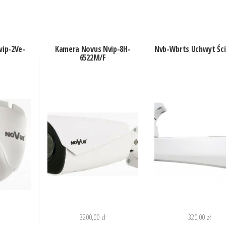
vip-2Ve-
Kamera Novus Nvip-8H-
Nvb-Wbrts Uchwyt Śc
6522M/F
3200,00
zł
320,00
zł