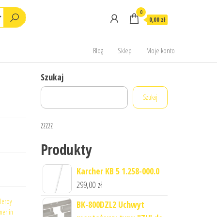
0
0,00 zł
Blog
Sklep
Moje konto
Szukaj
Szukaj
zzzzz
Produkty
Karcher KB 5 1.258-000.0
299,00
zł
leroy
BK-800DZL2 Uchwyt
merlin