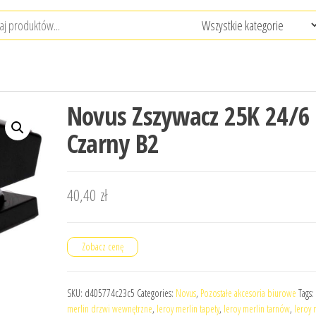
Novus Zszywacz 25K 24/6
Czarny B2
40,40
zł
Zobacz cenę
SKU:
d405774c23c5
Categories:
Novus
,
Pozostałe akcesoria biurowe
Tags:
merlin drzwi wewnętrzne
,
leroy merlin tapety
,
leroy merlin tarnów
,
leroy 