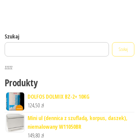
Szukaj
Szukaj
zzzzz
Produkty
DOLFOS DOLMIX BZ-2+ 10KG
124,50
zł
Mini ul (dennica z szufladą, korpus, daszek),
niemalowany W11050BR
149,80
zł