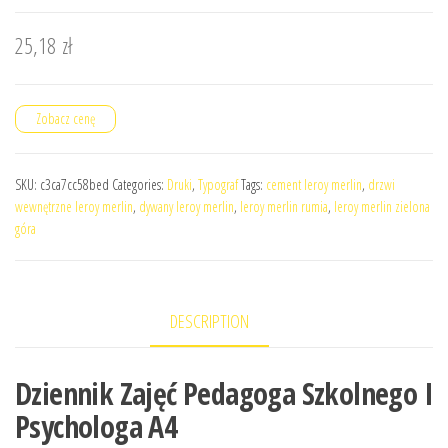
25,18
zł
Zobacz cenę
SKU:
c3ca7cc58bed
Categories:
Druki
,
Typograf
Tags:
cement leroy merlin
,
drzwi
wewnętrzne leroy merlin
,
dywany leroy merlin
,
leroy merlin rumia
,
leroy merlin zielona
góra
DESCRIPTION
Dziennik Zajęć Pedagoga Szkolnego I
Psychologa A4