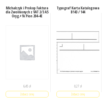
Michalczyk i Prokop Faktura
Typograf Karta Katalogowa
dla Zwolnionych z VAT 2/3 A5
B143 / 144
Oryg.+1k Pion 204-4E
6,45
zł
0,27
zł
Zobacz cenę
Zobacz cenę