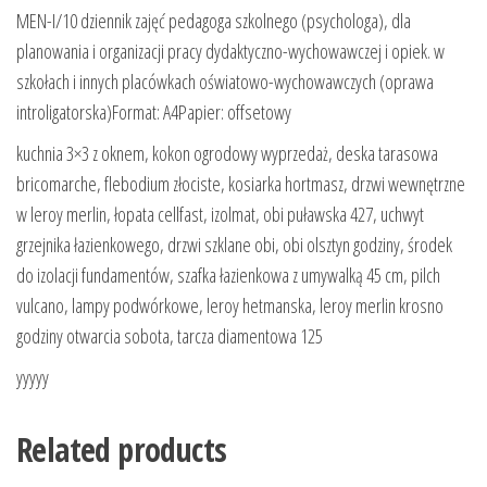
MEN-I/10 dziennik zajęć pedagoga szkolnego (psychologa), dla
planowania i organizacji pracy dydaktyczno-wychowawczej i opiek. w
szkołach i innych placówkach oświatowo-wychowawczych (oprawa
introligatorska)Format: A4Papier: offsetowy
kuchnia 3×3 z oknem, kokon ogrodowy wyprzedaż, deska tarasowa
bricomarche, flebodium złociste, kosiarka hortmasz, drzwi wewnętrzne
w leroy merlin, łopata cellfast, izolmat, obi puławska 427, uchwyt
grzejnika łazienkowego, drzwi szklane obi, obi olsztyn godziny, środek
do izolacji fundamentów, szafka łazienkowa z umywalką 45 cm, pilch
vulcano, lampy podwórkowe, leroy hetmanska, leroy merlin krosno
godziny otwarcia sobota, tarcza diamentowa 125
yyyyy
Related products