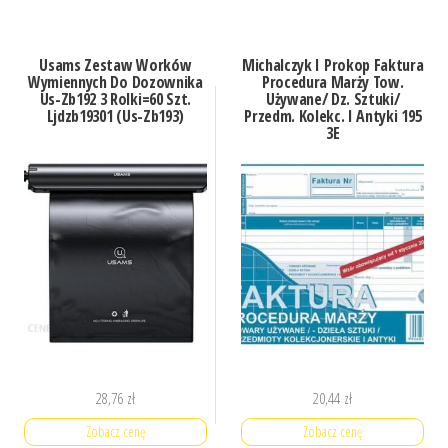
Usams Zestaw Worków
Michalczyk I Prokop Faktura
Wymiennych Do Dozownika
Procedura Marży Tow.
Us-Zb192 3 Rolki=60 Szt.
Używane/ Dz. Sztuki/
Ljdzb19301 (Us-Zb193)
Przedm. Kolekc. I Antyki 195
3E
28,76
zł
20,44
zł
Zobacz cenę
Zobacz cenę