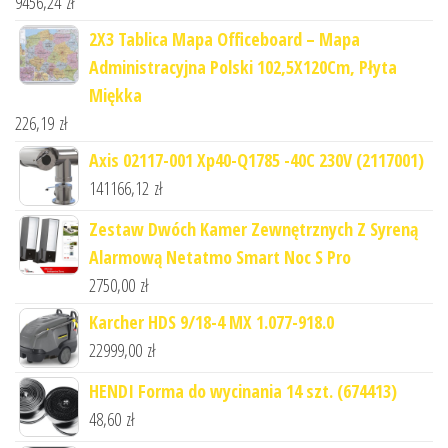
9456,24
zł
2X3 Tablica Mapa Officeboard – Mapa
Administracyjna Polski 102,5X120Cm, Płyta
Miękka
226,19
zł
Axis 02117-001 Xp40-Q1785 -40C 230V (2117001)
141166,12
zł
Zestaw Dwóch Kamer Zewnętrznych Z Syreną
Alarmową Netatmo Smart Noc S Pro
2750,00
zł
Karcher HDS 9/18-4 MX 1.077-918.0
22999,00
zł
HENDI Forma do wycinania 14 szt. (674413)
48,60
zł