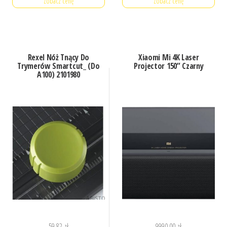
Zobacz cenę
Zobacz cenę
Rexel Nóż Tnący Do
Xiaomi Mi 4K Laser
Trymerów Smartcut_ (Do
Projector 150” Czarny
A100) 2101980
59,82
zł
9990,00
zł