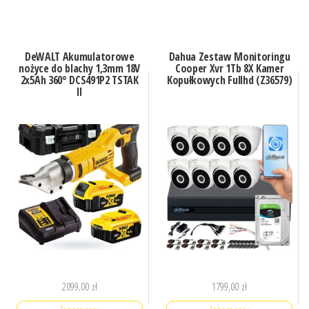
DeWALT Akumulatorowe
Dahua Zestaw Monitoringu
nożyce do blachy 1,3mm 18V
Cooper Xvr 1Tb 8X Kamer
2x5Ah 360° DCS491P2 TSTAK
Kopułkowych Fullhd (Z36579)
II
2099,00
zł
1799,00
zł