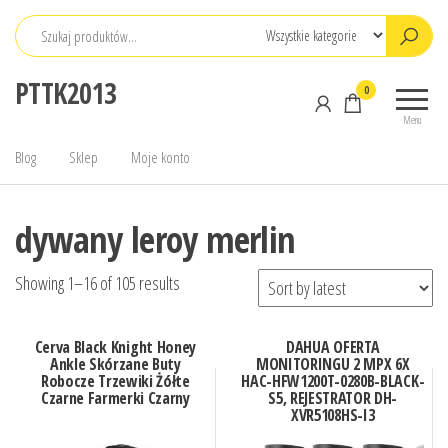
Przejdź
do
treści
PTTK2013
0
Menu
Blog
Sklep
Moje konto
dywany leroy merlin
Showing 1–16 of 105 results
Cerva Black Knight Honey
DAHUA OFERTA
Ankle Skórzane Buty
MONITORINGU 2 MPX 6X
Robocze Trzewiki Żółte
HAC-HFW1200T-0280B-BLACK-
Czarne Farmerki Czarny
S5, REJESTRATOR DH-
XVR5108HS-I3