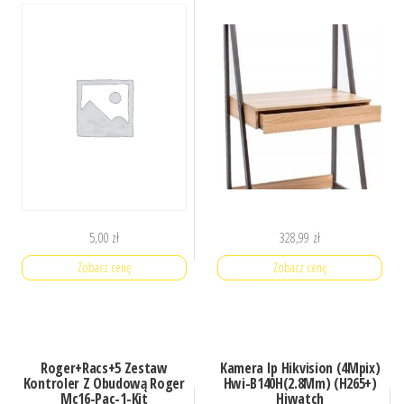
5,00
zł
328,99
zł
Zobacz cenę
Zobacz cenę
Roger+Racs+5 Zestaw
Kamera Ip Hikvision (4Mpix)
Kontroler Z Obudową Roger
Hwi-B140H(2.8Mm) (H265+)
Mc16-Pac-1-Kit
Hiwatch