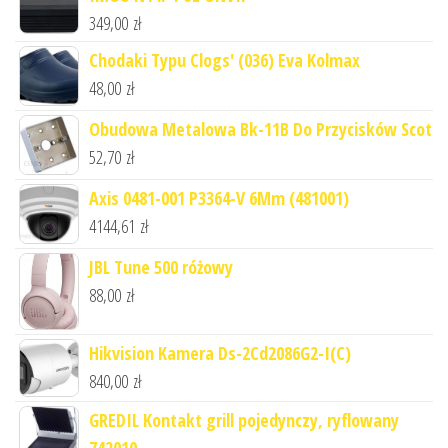
349,00
zł
Chodaki Typu Clogs' (036) Eva Kolmax
48,00
zł
Obudowa Metalowa Bk-11B Do Przycisków Scot
52,70
zł
Axis 0481-001 P3364-V 6Mm (481001)
4144,61
zł
JBL Tune 500 różowy
88,00
zł
Hikvision Kamera Ds-2Cd2086G2-I(C)
840,00
zł
GREDIL Kontakt grill pojedynczy, ryflowany
742010