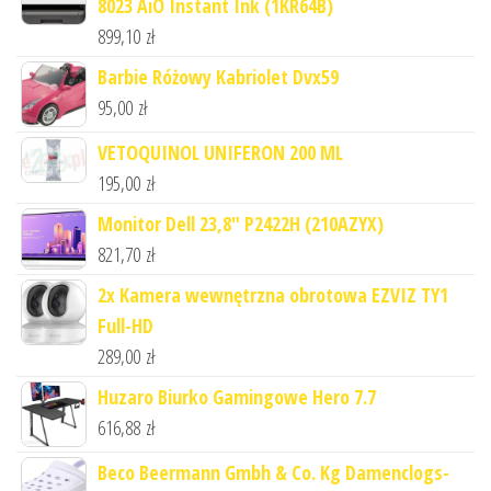
8023 AiO Instant Ink (1KR64B)
899,10
zł
Barbie Różowy Kabriolet Dvx59
95,00
zł
VETOQUINOL UNIFERON 200 ML
195,00
zł
Monitor Dell 23,8" P2422H (210AZYX)
821,70
zł
2x Kamera wewnętrzna obrotowa EZVIZ TY1
Full-HD
289,00
zł
Huzaro Biurko Gamingowe Hero 7.7
616,88
zł
Beco Beermann Gmbh & Co. Kg Damenclogs-