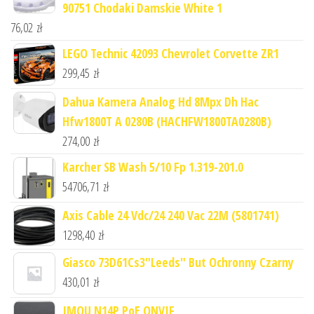
90751 Chodaki Damskie White 1
76,02
zł
LEGO Technic 42093 Chevrolet Corvette ZR1
299,45
zł
Dahua Kamera Analog Hd 8Mpx Dh Hac
Hfw1800T A 0280B (HACHFW1800TA0280B)
274,00
zł
Karcher SB Wash 5/10 Fp 1.319-201.0
54706,71
zł
Axis Cable 24 Vdc/24 240 Vac 22M (5801741)
1298,40
zł
Giasco 73D61Cs3"Leeds" But Ochronny Czarny
430,01
zł
IMOU N14P PoE ONVIF