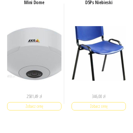
Mini Dome
D5Ps Niebieski
2581,49
zł
346,00
zł
Zobacz cenę
Zobacz cenę