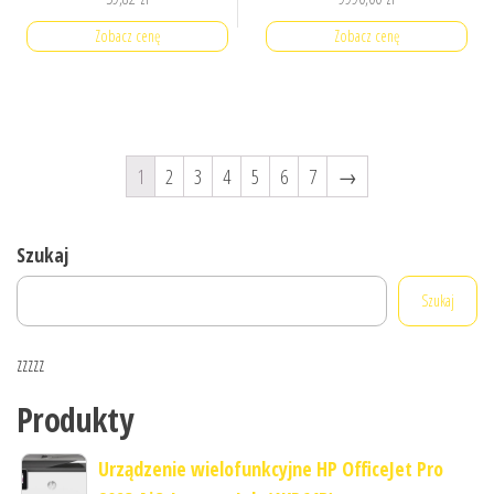
Zobacz cenę
Zobacz cenę
1
2
3
4
5
6
7
→
Szukaj
Szukaj
zzzzz
Produkty
Urządzenie wielofunkcyjne HP OfficeJet Pro