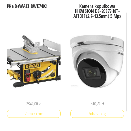
Piła DeWALT DWE7492
Kamera kopułkowa
HIKVISION DS-2CE79H8T-
AIT3ZF(2.7-13.5mm) 5 Mpx
2849,00
zł
510,79
zł
Zobacz cenę
Zobacz cenę