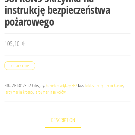
instrukcję bezpieczeństwa
pożarowego
105,10
zł
Zobacz cenę
SKU:
2f86f8123f62
Category:
Pozostałe artykuły BHP
Tags:
kaktus
,
leroy merlin krasne
,
leroy merlin krosno
,
leroy merlin mikołów
DESCRIPTION