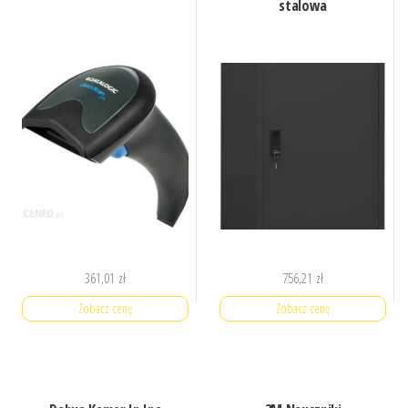
stalowa
361,01
zł
756,21
zł
Zobacz cenę
Zobacz cenę