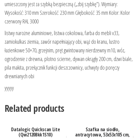
umieszczony jest za szybką bezpieczną („zbij szybkę”). Wymiary:
Wysokość: 310 mm Szerokość: 230 mm Głębokość: 35 mm Kolor: Kolor
czerwony RAL 3000
listwy narożne aluminiowe, listwa cokolowa, farba do mebli v33,
zamiokulkas ziemia, zawór napełniający obi, wąż do kranu, lustro
łazienkowe 50×70, grzejnim, pręt gwintowany nierdzewny m10, wóz,
ogrodzenie z drewna, plotno scierne, dywan okrągły 200 cm, dzwi biale,
pila makita, przełącznik funkcji deszczownicy, uchwyty do poręczy
drewnianych obi
yyyyy
Related products
Datalogic Quickscan Lite
Szafka na siodło,
(Qw2120Bkk1S10)
antracytowa, 53x53x105 cm,