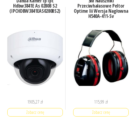
Dahua Kamer Ip Ipc
3M Nauszniki
Hdbw3841E As 0280B S2
Przeciwhałasowe Peltor
(IPCHDBW3841EAS0280BS2)
Optime Iii Wersja Nagłowna
H540A-411-Sv
1905,27
zł
115,99
zł
Zobacz cenę
Zobacz cenę