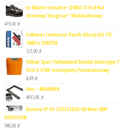
Le Maitre Lemaitre 124043 S1 Esd But
Ochronny"Dragster" Wielokolorowy
419,43
zł
Fellowes Laminator Pouch Glossy/A4 175
100Pcs 5308703
123,00
zł
Yellow Sport Yellowband Bandaż Kohezyjny 7
5Cm X 4 5M Intensywny Pomarańczowy
4,69
zł
Axis - 4BA600PA
4913,85
zł
Kamera IP DS-2CD2T23G0-I8/4mm 2MP
HIKVISION
940,00
zł