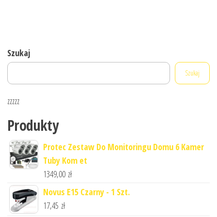
Szukaj
Szukaj
zzzzz
Produkty
Protec Zestaw Do Monitoringu Domu 6 Kamer
Tuby Kom et
1349,00
zł
Novus E15 Czarny - 1 Szt.
17,45
zł