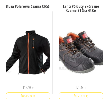
Bluza Polarowa Czarna Xl/56
Lahti Półbuty Skórzane
Czarne S1 Sra 44 Ce
117,40
zł
171,43
zł
Zobacz cenę
Zobacz cenę