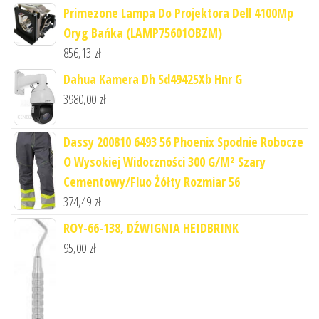
Primezone Lampa Do Projektora Dell 4100Mp
Oryg Bańka (LAMP75601OBZM)
856,13
zł
Dahua Kamera Dh Sd49425Xb Hnr G
3980,00
zł
Dassy 200810 6493 56 Phoenix Spodnie Robocze
O Wysokiej Widoczności 300 G/M² Szary
Cementowy/Fluo Żółty Rozmiar 56
374,49
zł
ROY-66-138, DŹWIGNIA HEIDBRINK
95,00
zł