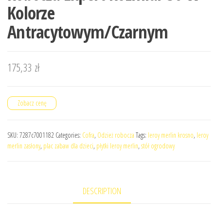
Kolorze
Antracytowym/Czarnym
175,33
zł
Zobacz cenę
SKU:
7287c7001182
Categories:
Cofra
,
Odzież robocza
Tags:
leroy merlin krosno
,
leroy
merlin zasłony
,
plac zabaw dla dzieci
,
płytki leroy merlin
,
stół ogrodowy
DESCRIPTION