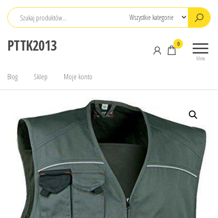
Przejdź
do
treści
PTTK2013
0
Menu
Blog
Sklep
Moje konto