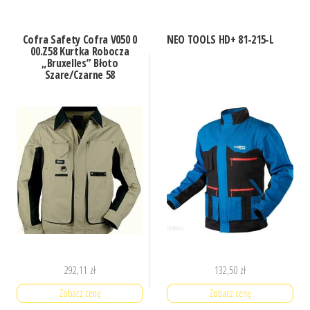
Cofra Safety Cofra V050 0
NEO TOOLS HD+ 81-215-L
00.Z58 Kurtka Robocza
„Bruxelles” Błoto
Szare/Czarne 58
292,11
zł
132,50
zł
Zobacz cenę
Zobacz cenę