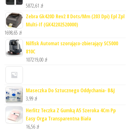
5872,61
zł
Zebra Gk420D Rev2 8 Dots/Mm (203 Dpi) Epl Zpl
Multi-If (GK42202520000)
1698,65
zł
Nilfisk Automat szorująco-zbierający SC5000
810C
107219,00
zł
Maseczka Do Sztucznego Oddychania- B&J
3,99
zł
Herlitz Teczka Z Gumką A5 Szeroka 4Cm Pp
Easy Orga Transparentna Biała
16,56
zł