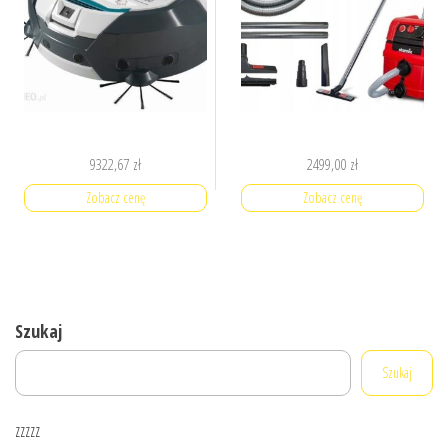
9322,67
zł
2499,00
zł
Zobacz cenę
Zobacz cenę
Szukaj
Szukaj
zzzzz