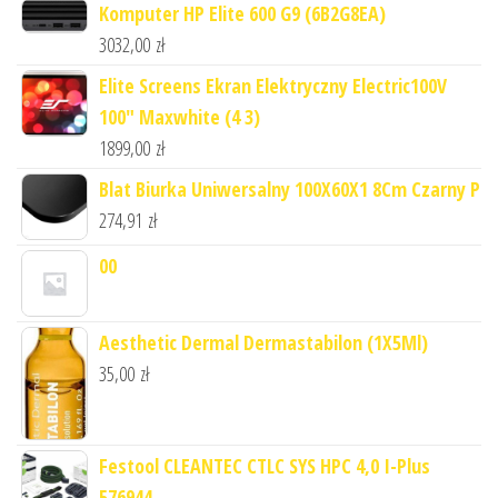
Komputer HP Elite 600 G9 (6B2G8EA)
3032,00
zł
Elite Screens Ekran Elektryczny Electric100V
100" Maxwhite (4 3)
1899,00
zł
Blat Biurka Uniwersalny 100X60X1 8Cm Czarny P
274,91
zł
00
Aesthetic Dermal Dermastabilon (1X5Ml)
35,00
zł
Festool CLEANTEC CTLC SYS HPC 4,0 I-Plus
576944