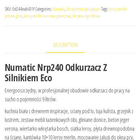
SKU:
0d244eab431f
Categories:
Numatic
,
Urządzenia sprzątające
Tags:
leroy merlin
jelenia góra
,
leroy merlin wrocław graniczna
,
skrzynia ogrodowa
DESCRIPTION
Numatic Nrp240 Odkurzacz Z
Silnikiem Eco
Energooszczędny, w profesjonalnej obudowie odkurzacz do pracy na
sucho o pojemności 9 litrów.
kuchnia biała z drewnem inspiracje, sciany pod tv, tuja kulista, grzejnik z
lustrem, zestaw mebli łazienkowych obi, gliniane donice, beton jeger
verona, wiertarko wkrętarka bosch, siatka leroy, płyta drewnopodobna
na ścianę, kantówka 10×10 leroy merlin, mocowanie żaluzji do okna pcv,