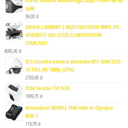
Protec Kamera Monitoringu 2Mpx Ir50M Full Hd
Ip66
99,00
zł
DAHUA 2 KAMERY Z REJESTRATOREM 8MPX IPC-
HFW2831T-ZAS-27135-S2 MOTOZOOM
STARLIGHT
4005,00
zł
BCS Szczelna kamera obrotowa BCS-SDHC3225-
III FULL HD 1080p (2756)
2720,00
zł
HSM Securio C18 3x30
1909,75
zł
Akumulator NEWELL 1500 mAh do Olympus
BLM-1
119,99
zł