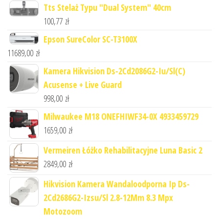
Tts Stelaż Typu "Dual System" 40cm
100,77
zł
Epson SureColor SC-T3100X
11689,00
zł
Kamera Hikvision Ds-2Cd2086G2-Iu/Sl(C)
Acusense + Live Guard
998,00
zł
Milwaukee M18 ONEFHIWF34-0X 4933459729
1659,00
zł
Vermeiren Łóżko Rehabilitacyjne Luna Basic 2
2849,00
zł
Hikvision Kamera Wandaloodporna Ip Ds-
2Cd2686G2-Izsu/Sl 2.8-12Mm 8.3 Mpx
Motozoom