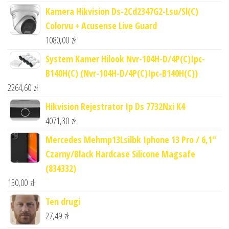
Kamera Hikvision Ds-2Cd2347G2-Lsu/Sl(C)
Colorvu + Acusense Live Guard
1080,00
zł
System Kamer Hilook Nvr-104H-D/4P(C)Ipc-
B140H(C) (Nvr-104H-D/4P(C)Ipc-B140H(C))
2264,60
zł
Hikvision Rejestrator Ip Ds 7732Nxi K4
4071,30
zł
Mercedes Mehmp13Lsilbk Iphone 13 Pro / 6,1"
Czarny/Black Hardcase Silicone Magsafe
(834332)
150,00
zł
Ten drugi
27,49
zł