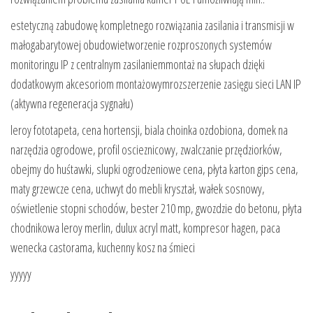
estetyczną zabudowę kompletnego rozwiązania zasilania i transmisji w
małogabarytowej obudowietworzenie rozproszonych systemów
monitoringu IP z centralnym zasilaniemmontaż na słupach dzięki
dodatkowym akcesoriom montażowymrozszerzenie zasięgu sieci LAN IP
(aktywna regeneracja sygnału)
leroy fototapeta, cena hortensji, biala choinka ozdobiona, domek na
narzędzia ogrodowe, profil oscieznicowy, zwalczanie przędziorków,
obejmy do huśtawki, slupki ogrodzeniowe cena, płyta karton gips cena,
maty grzewcze cena, uchwyt do mebli kryształ, wałek sosnowy,
oświetlenie stopni schodów, bester 210 mp, gwozdzie do betonu, płyta
chodnikowa leroy merlin, dulux acryl matt, kompresor hagen, paca
wenecka castorama, kuchenny kosz na śmieci
yyyyy