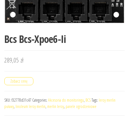
Bcs Bcs-Xpoe6-Ii
289,05
zł
Zobacz cenę
SKU:
f32778d31c47
Categories:
Akcesoria do monitoringu
,
BCS
Tags:
leroy merlin
puławy
,
linoleum leroy merlin
,
merlin leroy
,
panele ogrodzeniowe