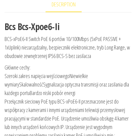
DESCRIPTION
Bcs Bcs-Xpoe6-Ii
BCS-xPoE6-II Switch PoE 6 portów 10/100Mbps (5xPoE PASSIVE +
1xUplink) niezarządzalny, bezpieczniki elektroniczne, tryb Long Range, w
obudowie zewnętrzenej IP56 BCS-S bez zasilacza
Główne cechy:
Szeroki zakres napięcia wejściowegoNiewielkie
wymiarySkalowalnośćSygnalizacja optyczna transmisji oraz zasilania dla
każdego portuBardzo niski pobór energi
Przełącznik sieciowy PoE typu BCS-xPoE6-II przeznaczone jest do
współpracy z kamerami i innymi urządzeniami telewizji przemysłowej
pracującymi w standardzie PoE. Urządzenie umożliwia obsługę 4 kamer
lub innych urządzeń końcowych IP. Urządzenie jest wygodnym
rozwiązaniem problemu zasilania kamer PoE i umożliwiają min.: