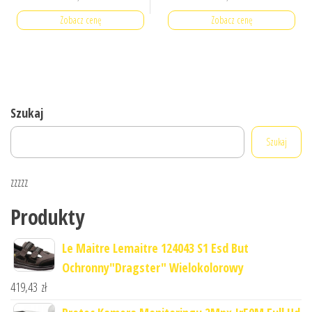
Zobacz cenę
Zobacz cenę
Szukaj
Szukaj
zzzzz
Produkty
Le Maitre Lemaitre 124043 S1 Esd But
Ochronny"Dragster" Wielokolorowy
419,43
zł