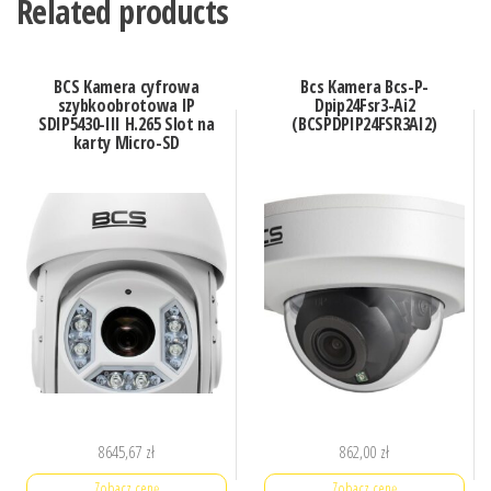
Related products
BCS Kamera cyfrowa
Bcs Kamera Bcs-P-
szybkoobrotowa IP
Dpip24Fsr3-Ai2
SDIP5430-III H.265 Slot na
(BCSPDPIP24FSR3AI2)
karty Micro-SD
8645,67
zł
862,00
zł
Zobacz cenę
Zobacz cenę