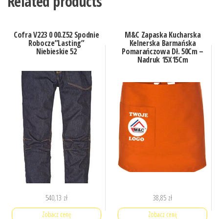
Related products
Cofra V223 0 00.Z52 Spodnie
M&C Zapaska Kucharska
Robocze”Lasting”
Kelnerska Barmańska
Niebieskie 52
Pomarańczowa Dł. 50Cm –
Nadruk 15X15Cm
540,13
zł
38,85
zł
Zobacz cenę
Zobacz cenę