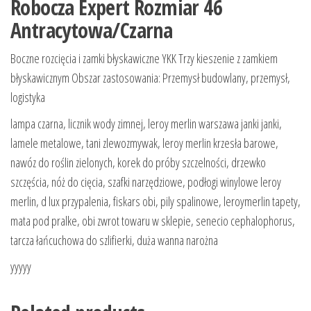
Robocza Expert Rozmiar 46
Antracytowa/Czarna
Boczne rozcięcia i zamki błyskawiczne YKK Trzy kieszenie z zamkiem
błyskawicznym Obszar zastosowania: Przemysł budowlany, przemysł,
logistyka
lampa czarna, licznik wody zimnej, leroy merlin warszawa janki janki,
lamele metalowe, tani zlewozmywak, leroy merlin krzesła barowe,
nawóz do roślin zielonych, korek do próby szczelności, drzewko
szczęścia, nóż do cięcia, szafki narzędziowe, podłogi winylowe leroy
merlin, d lux przypalenia, fiskars obi, pily spalinowe, leroymerlin tapety,
mata pod pralke, obi zwrot towaru w sklepie, senecio cephalophorus,
tarcza łańcuchowa do szlifierki, duża wanna narożna
yyyyy