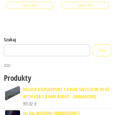
Zobacz cenę
Zobacz cenę
Szukaj
Szukaj
zzzzz
Produkty
DELOCK DISPLAYPORT 1.4 KVM SWITCH 8K 30 HZ
WITH USB 3.0 AND AUDIO - (0000093389)
997,82
zł
Jvc Kw-M565Dbt (KWM565DBT)