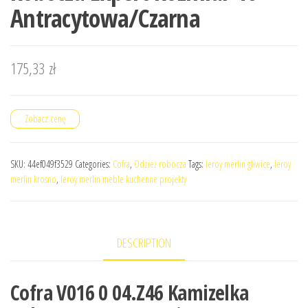
Antracytowa/Czarna
175,33
zł
Zobacz cenę
SKU:
44ef049f3529
Categories:
Cofra
,
Odzież robocza
Tags:
leroy merlin gliwice
,
leroy
merlin krosno
,
leroy merlin meble kuchenne projekty
DESCRIPTION
Cofra V016 0 04.Z46 Kamizelka