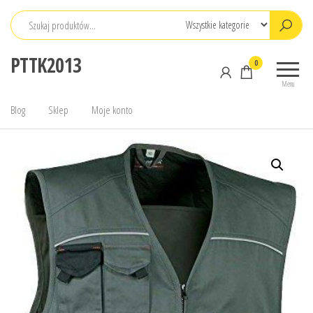
Przejdź
do
treści
PTTK2013
0
Menu
Blog
Sklep
Moje konto