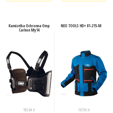
Kamizelka Ochronna Omp
NEO TOOLS HD+ 81-215-M
Carbon My14
593,04
zł
107,90
zł