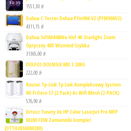
1551,30
zł
Dahua C Tester Dahua Pfm906 V2 (PFM906V2)
4311,15
zł
Dahua Sd10A848Wa-Hnf 4K Starlight Zoom
Optyczny 48X Wizmind Szybka
31365,00
zł
DOLFOS DOLMILK MD 3 20KG
222,00
zł
Router Tp-Link Tp Link Kompleksowy System
Wi Fi Deco S7 (2 Pack) Ac Wifi Mesh (2-PACK)
576,90
zł
Drtusz Tonery do HP Color LaserJet Pro MFP
M280 FDW Zamienniki komplet
(DTTH203AKM280)