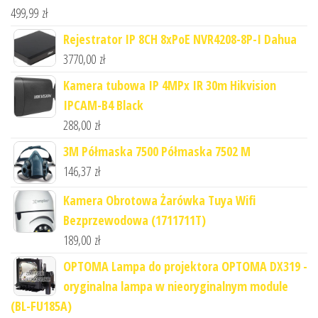
499,99
zł
Rejestrator IP 8CH 8xPoE NVR4208-8P-I Dahua
3770,00
zł
Kamera tubowa IP 4MPx IR 30m Hikvision
IPCAM-B4 Black
288,00
zł
3M Półmaska 7500 Półmaska 7502 M
146,37
zł
Kamera Obrotowa Żarówka Tuya Wifi
Bezprzewodowa (1711711T)
189,00
zł
OPTOMA Lampa do projektora OPTOMA DX319 -
oryginalna lampa w nieoryginalnym module
(BL-FU185A)