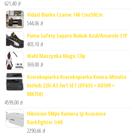
621,40
zł
Vidaxl Biurko Czarne 140 Cmx50Cm
544,06
zł
Puma Safety Sapato Nubuk Azul/Amarelo S1P
403,10
zł
Wahl Maszynka Magic Clip
369,00
zł
Kserokopiarka Kserokopiarka Konica-Minolta
bizhub 225i A3 3w1 SET (DF633 + AD509 +
MK750)
4599,00
zł
Hikvision 5Mpx Kamera Ip Acusense
Darkfighter Ir60
2290,66
zł