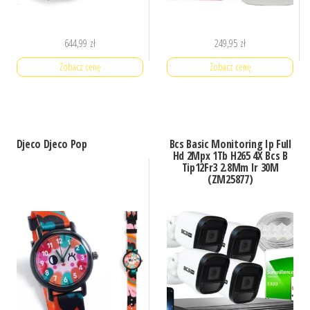
644,99
zł
249,95
zł
Zobacz cenę
Zobacz cenę
Djeco Djeco Pop
Bcs Basic Monitoring Ip Full
Hd 2Mpx 1Tb H265 4X Bcs B
Tip12Fr3 2.8Mm Ir 30M
(ZM25877)