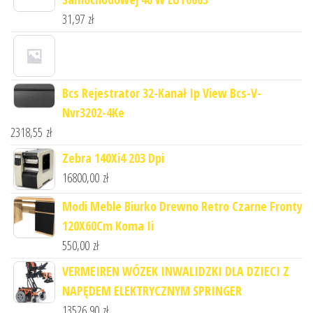
31,97
zł
Bcs Rejestrator 32-Kanał Ip View Bcs-V-
Nvr3202-4Ke
2318,55
zł
Zebra 140Xi4 203 Dpi
16800,00
zł
Modi Meble Biurko Drewno Retro Czarne Fronty
120X60Cm Koma Ii
550,00
zł
VERMEIREN WÓZEK INWALIDZKI DLA DZIECI Z
NAPĘDEM ELEKTRYCZNYM SPRINGER
13526,90
zł