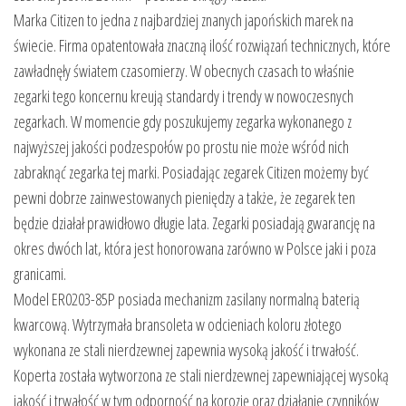
Marka Citizen to jedna z najbardziej znanych japońskich marek na
świecie. Firma opatentowała znaczną ilość rozwiązań technicznych, które
zawładnęły światem czasomierzy. W obecnych czasach to właśnie
zegarki tego koncernu kreują standardy i trendy w nowoczesnych
zegarkach. W momencie gdy poszukujemy zegarka wykonanego z
najwyższej jakości podzespołów po prostu nie może wśród nich
zabraknąć zegarka tej marki. Posiadając zegarek Citizen możemy być
pewni dobrze zainwestowanych pieniędzy a także, że zegarek ten
będzie działał prawidłowo długie lata. Zegarki posiadają gwarancję na
okres dwóch lat, która jest honorowana zarówno w Polsce jaki i poza
granicami.
Model ER0203-85P posiada mechanizm zasilany normalną baterią
kwarcową. Wytrzymała bransoleta w odcieniach koloru złotego
wykonana ze stali nierdzewnej zapewnia wysoką jakość i trwałość.
Koperta została wytworzona ze stali nierdzewnej zapewniającej wysoką
jakość i trwałość w tym odporność na korozję oraz działanie czynników