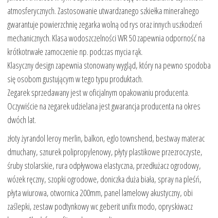
atmosferycznych. Zastosowanie utwardzanego szkiełka mineralnego
gwarantuje powierzchnię zegarka wolną od rys oraz innych uszkodzeń
mechanicznych. Klasa wodoszczelności WR 50 zapewnia odporność na
krótkotrwałe zamoczenie np. podczas mycia rąk.
Klasyczny design zapewnia stonowany wygląd, który na pewno spodoba
się osobom gustującym w tego typu produktach.
Zegarek sprzedawany jest w oficjalnym opakowaniu producenta.
Oczywiście na zegarek udzielana jest gwarancja producenta na okres
dwóch lat.
złoty żyrandol leroy merlin, balkon, eglo townshend, bestway materac
dmuchany, sznurek polipropylenowy, płyty plastikowe przezroczyste,
śruby stolarskie, rura odpływowa elastyczna, przedłużacz ogrodowy,
wózek ręczny, szopki ogrodowe, doniczka duża biała, spray na pleśń,
płyta wiurowa, otwornica 200mm, panel lamelowy akustyczny, obi
zaślepki, zestaw podtynkowy wc geberit unifix modo, opryskiwacz