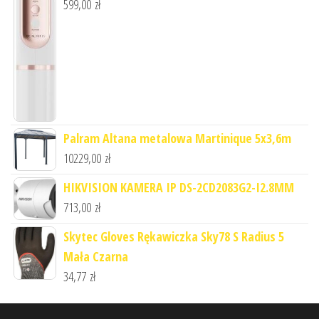
599,00
zł
Palram Altana metalowa Martinique 5x3,6m
10229,00
zł
HIKVISION KAMERA IP DS-2CD2083G2-I2.8MM
713,00
zł
Skytec Gloves Rękawiczka Sky78 S Radius 5
Mała Czarna
34,77
zł