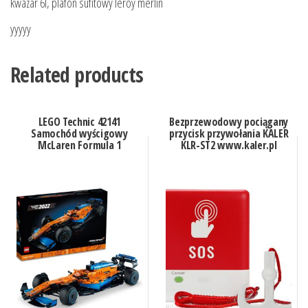
kwazar 6l, plafon sufitowy leroy merlin
yyyyy
Related products
LEGO Technic 42141
Bezprzewodowy pociągany
Samochód wyścigowy
przycisk przywołania KALER
McLaren Formula 1
KLR-ST2 www.kaler.pl