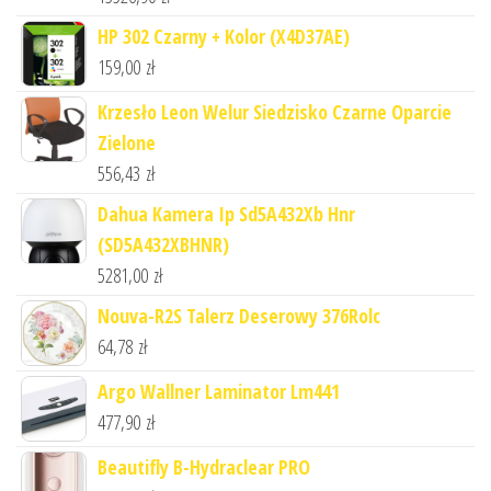
HP 302 Czarny + Kolor (X4D37AE)
159,00
zł
Krzesło Leon Welur Siedzisko Czarne Oparcie
Zielone
556,43
zł
Dahua Kamera Ip Sd5A432Xb Hnr
(SD5A432XBHNR)
5281,00
zł
Nouva-R2S Talerz Deserowy 376Rolc
64,78
zł
Argo Wallner Laminator Lm441
477,90
zł
Beautifly B-Hydraclear PRO