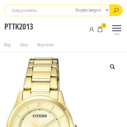
Przejdź
do
treści
PTTK2013
0
Menu
Blog
Sklep
Moje konto