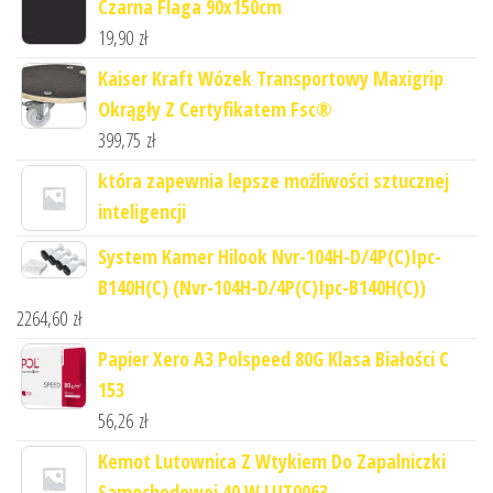
Czarna Flaga 90x150cm
19,90
zł
Kaiser Kraft Wózek Transportowy Maxigrip
Okrągły Z Certyfikatem Fsc®
399,75
zł
która zapewnia lepsze możliwości sztucznej
inteligencji
System Kamer Hilook Nvr-104H-D/4P(C)Ipc-
B140H(C) (Nvr-104H-D/4P(C)Ipc-B140H(C))
2264,60
zł
Papier Xero A3 Polspeed 80G Klasa Białości C
153
56,26
zł
Kemot Lutownica Z Wtykiem Do Zapalniczki
Samochodowej 40 W LUT0063