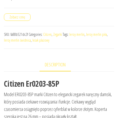
Zobacz cenę
SKU:
fa88b521dc2f
Categories:
Citizen
,
Zegarki
Tags:
leroy merlin
,
leroy merlin piła
,
leroy merlin świdnica
,
leżak plażowy
DESCRIPTION
Citizen Er0203-85P
Model ER0203-85P marki Citizen to elegancki zegarek naręczny damski,
który posiada ciekawe rozwiązania i funkcje. Ciekawy wygląd
czasomierza osiągnięto poprzez cyferblat w kolorze złotym. Koperta
szeroka jest na 26 mm – posiada okrągły kształt.