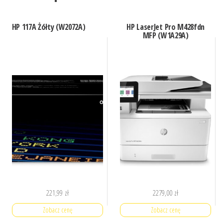
HP 117A Żółty (W2072A)
HP LaserJet Pro M428fdn
MFP (W1A29A)
221,99
zł
2279,00
zł
Zobacz cenę
Zobacz cenę