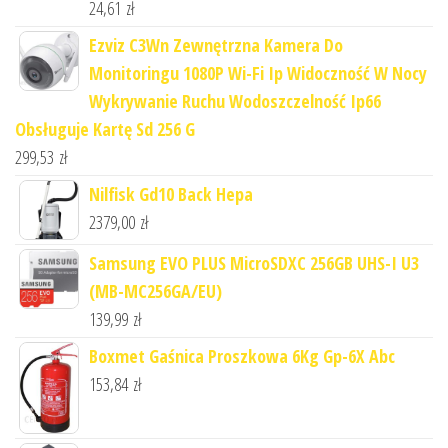
24,61
zł
Ezviz C3Wn Zewnętrzna Kamera Do
Monitoringu 1080P Wi-Fi Ip Widoczność W Nocy
Wykrywanie Ruchu Wodoszczelność Ip66
Obsługuje Kartę Sd 256 G
299,53
zł
Nilfisk Gd10 Back Hepa
2379,00
zł
Samsung EVO PLUS MicroSDXC 256GB UHS-I U3
(MB-MC256GA/EU)
139,99
zł
Boxmet Gaśnica Proszkowa 6Kg Gp-6X Abc
153,84
zł