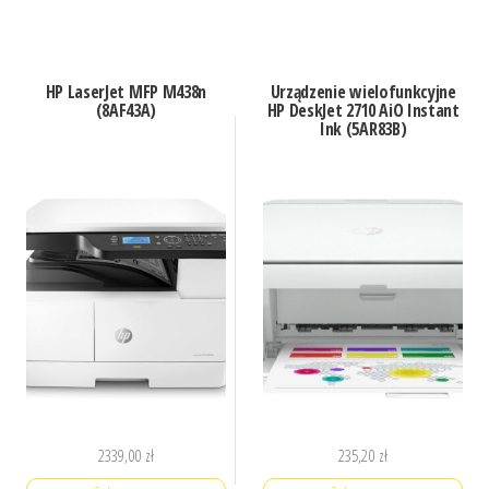
HP LaserJet MFP M438n
Urządzenie wielofunkcyjne
(8AF43A)
HP DeskJet 2710 AiO Instant
Ink (5AR83B)
2339,00
zł
235,20
zł