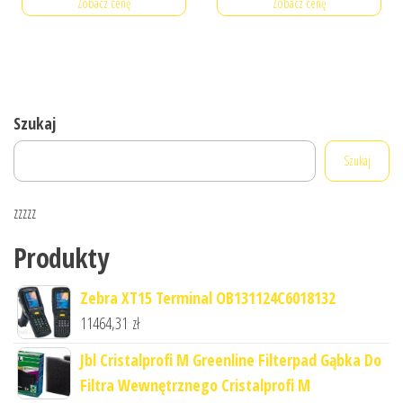
Zobacz cenę
Zobacz cenę
Szukaj
Szukaj
zzzzz
Produkty
Zebra XT15 Terminal OB131124C6018132
11464,31
zł
Jbl Cristalprofi M Greenline Filterpad Gąbka Do
Filtra Wewnętrznego Cristalprofi M