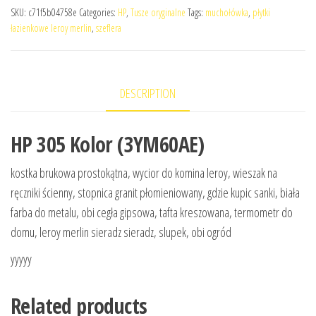
SKU:
c71f5b04758e
Categories:
HP
,
Tusze oryginalne
Tags:
muchołówka
,
płytki
łazienkowe leroy merlin
,
szeflera
DESCRIPTION
HP 305 Kolor (3YM60AE)
kostka brukowa prostokątna, wycior do komina leroy, wieszak na
ręczniki ścienny, stopnica granit płomieniowany, gdzie kupic sanki, biała
farba do metalu, obi cegła gipsowa, tafta kreszowana, termometr do
domu, leroy merlin sieradz sieradz, slupek, obi ogród
yyyyy
Related products