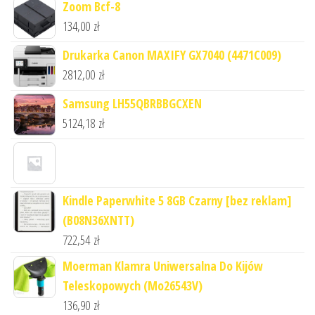
Zoom Bcf-8
134,00
zł
Drukarka Canon MAXIFY GX7040 (4471C009)
2812,00
zł
Samsung LH55QBRBBGCXEN
5124,18
zł
Kindle Paperwhite 5 8GB Czarny [bez reklam]
(B08N36XNTT)
722,54
zł
Moerman Klamra Uniwersalna Do Kijów
Teleskopowych (Mo26543V)
136,90
zł