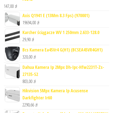
147,00
zł
Axis Q1941 E (13Mm 8.3 Fps) (970001)
19694,00
zł
Karcher ściągacze WV 1 250mm 2.633-128.0
29,90
zł
Bcs Kamera Ea45Vr4 G(H1) (BCSEA45VR4GH1)
320,00
zł
Dahua Kamera Ip 2Mpx Dh-Ipc-Hfw2231T-Zs-
27135-S2
803,00
zł
Hikvision 5Mpx Kamera Ip Acusense
Darkfighter Ir60
2290,66
zł