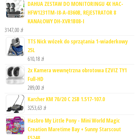
DAHUA ZESTAW DO MONITORINGU 4X HAC-
HFW1231TM-I8-A-0360B, REJESTRATOR 8
KANAŁOWY DH-XVR1B08-I
3147,00
zł
TTS Nick wózek do sprzątania 1-wiaderkowy
25L
610,18
zł
2x Kamera wewnętrzna obrotowa EZVIZ TY1
Full-HD
289,00
zł
Karcher KM 70/20 C 2SB 1.517-107.0
3253,63
zł
Hasbro My Little Pony - Mini World Magic
Creation Maretime Bay + Sunny Starscout
F5248