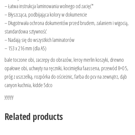
– Łatwa instrukcja laminowania wolnego od zacięć*
– Błyszcząca, podbijająca kolory w dokumencie
– Długotrwała ochrona dokumentów przed brudem, zalaniem i wigocią,
standardowa sztywność
– Nadają się do wszystkich laminatorów
– 153 x 216 mm (dla A5)
bale toczone obi, zaczepy do obrazów, leroy merlin koszyki, drewno
opałowe obi, uchwyty na ręczniki, kocimiętka faassena, przewód 8×0 5,
próg z uszczelką, rozpórka do ościeżnic, farba do pcv na zewnątrz, dąb
canyon kuchnia, kidde 5dco
yyyyy
Related products