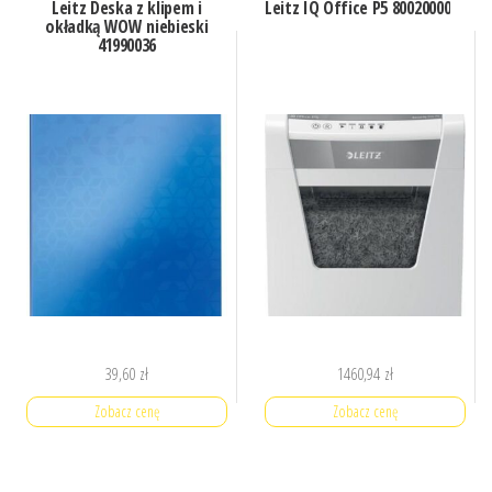
Leitz Deska z klipem i
Leitz IQ Office P5 80020000
okładką WOW niebieski
41990036
39,60
zł
1460,94
zł
Zobacz cenę
Zobacz cenę