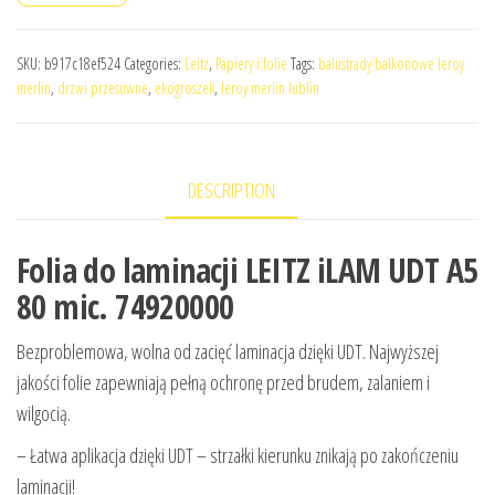
SKU:
b917c18ef524
Categories:
Leitz
,
Papiery i folie
Tags:
balustrady balkonowe leroy
merlin
,
drzwi przesuwne
,
ekogroszek
,
leroy merlin lublin
DESCRIPTION
Folia do laminacji LEITZ iLAM UDT A5
80 mic. 74920000
Bezproblemowa, wolna od zacięć laminacja dzięki UDT. Najwyższej
jakości folie zapewniają pełną ochronę przed brudem, zalaniem i
wilgocią.
– Łatwa aplikacja dzięki UDT – strzałki kierunku znikają po zakończeniu
laminacji!