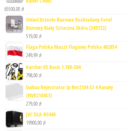
Baner C9065
65500,00
zł
Vidaxl Krzesło Biurowe Rozkładany Fotel
Biurowy Biały Sztuczna Skóra (349722)
519,00
zł
Flaga Polska Maszt Flagowy Polska 402854
249,99
zł
Karcher K5 Basic 1.180-584
798,00
zł
Dahua Rejestrator Ip Nvr2104 S3 4 Kanały
(NVR2104S3)
279,00
zł
JVC DLA-RS440
19900,00
zł