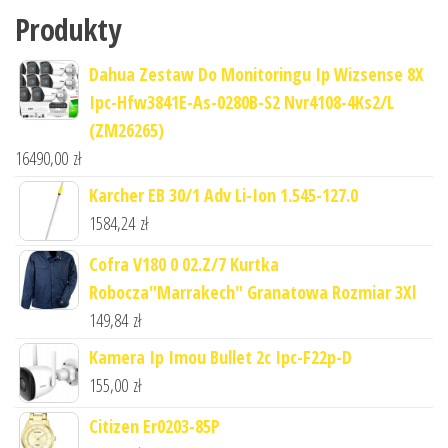
Produkty
Dahua Zestaw Do Monitoringu Ip Wizsense 8X
Ipc-Hfw3841E-As-0280B-S2 Nvr4108-4Ks2/L
(ZM26265)
16490,00
zł
Karcher EB 30/1 Adv Li-Ion 1.545-127.0
1584,24
zł
Cofra V180 0 02.Z/7 Kurtka
Robocza"Marrakech" Granatowa Rozmiar 3Xl
149,84
zł
Kamera Ip Imou Bullet 2c Ipc-F22p-D
155,00
zł
Citizen Er0203-85P