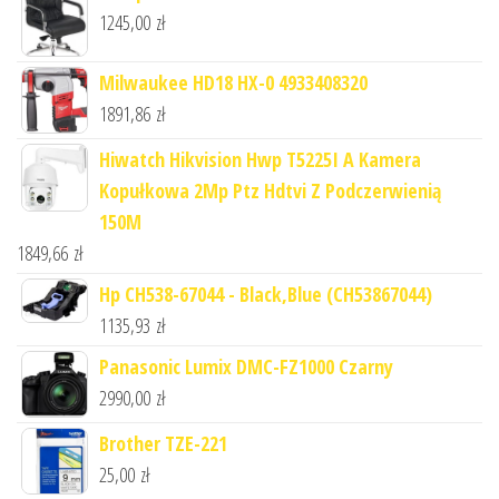
1245,00
zł
Milwaukee HD18 HX-0 4933408320
1891,86
zł
Hiwatch Hikvision Hwp T5225I A Kamera
Kopułkowa 2Mp Ptz Hdtvi Z Podczerwienią
150M
1849,66
zł
Hp CH538-67044 - Black,Blue (CH53867044)
1135,93
zł
Panasonic Lumix DMC-FZ1000 Czarny
2990,00
zł
Brother TZE-221
25,00
zł