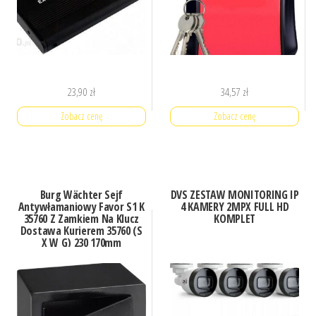
23,90
zł
34,57
zł
Zobacz cenę
Zobacz cenę
Burg Wächter Sejf
DVS ZESTAW MONITORING IP
Antywłamaniowy Favor S1 K
4 KAMERY 2MPX FULL HD
35760 Z Zamkiem Na Klucz
KOMPLET
Dostawa Kurierem 35760 (S
X W G) 230 170mm