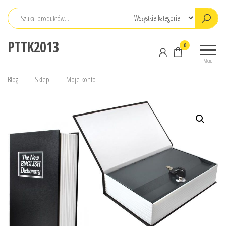
Przejdź
do
treści
PTTK2013
0
Menu
Blog
Sklep
Moje konto