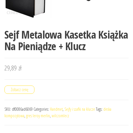
Sejf Metalowa Kasetka Książka
Na Pieniądze + Klucz
29,89
zł
Zobacz cenę
SKU:
df0086ad6069
Categories:
Handmet
,
Sejfy i szafki na klucze
Tags:
deska
kompozytowa
,
gres leroy merlin
,
wilczomlecz