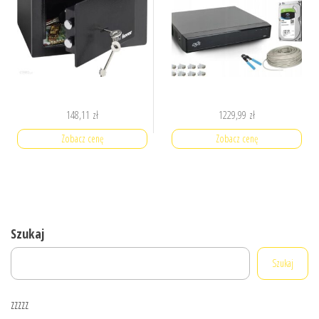
148,11
zł
1229,99
zł
Zobacz cenę
Zobacz cenę
Szukaj
Szukaj
zzzzz