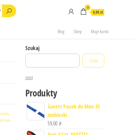
0
0,00 zł
Blog
Sklep
Moje konto
Szukaj
Szukaj
zzzzz
Produkty
Garett Pasek do Men 3S
rzewny
niebieski
arszawa
59,00
zł
Axis 4 Szt. 5507711