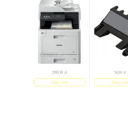
2999,99
zł
56,99
zł
Zobacz cenę
Zobacz cen