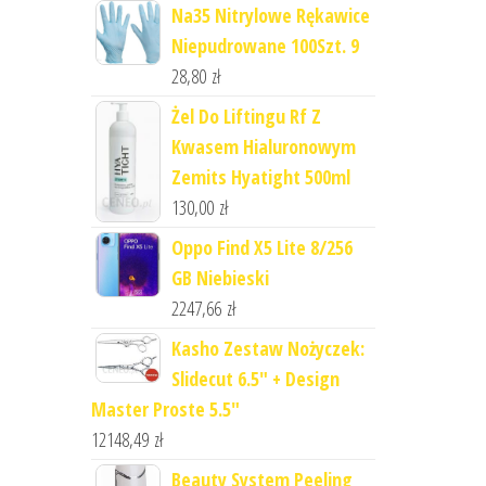
Na35 Nitrylowe Rękawice
Niepudrowane 100Szt. 9
28,80
zł
Żel Do Liftingu Rf Z
Kwasem Hialuronowym
Zemits Hyatight 500ml
130,00
zł
Oppo Find X5 Lite 8/256
GB Niebieski
2247,66
zł
Kasho Zestaw Nożyczek:
Slidecut 6.5" + Design
Master Proste 5.5"
12148,49
zł
Beauty System Peeling