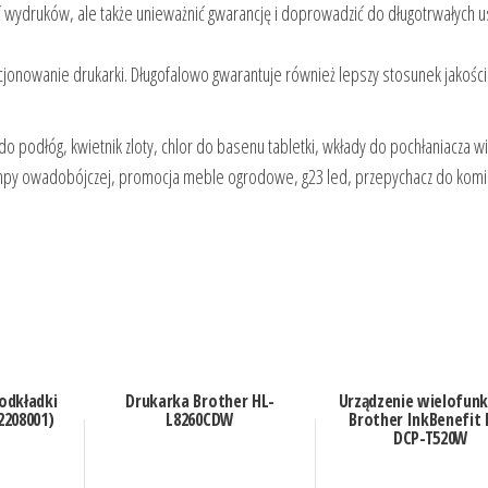
ć wydruków, ale także unieważnić gwarancję i doprowadzić do długotrwałych 
onowanie drukarki. Długofalowo gwarantuje również lepszy stosunek jakości
o podłóg, kwietnik zloty, chlor do basenu tabletki, wkłady do pochłaniacza wi
lampy owadobójczej, promocja meble ogrodowe, g23 led, przepychacz do kom
odkładki
Drukarka Brother HL-
Urządzenie wielofunk
2208001)
L8260CDW
Brother InkBenefit 
DCP-T520W