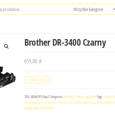
Brother DR-3400 Czarny
659,00
zł
Zobacz cenę
SKU:
686b59526aa3
Categories:
Brother
,
Tonery oryginalne
Tags:
brykiet d
leroy merlin
,
leroy merlin mirków
,
leroy merlin piaseczno
,
leroy merlin w
marsa
,
okleina meblowa