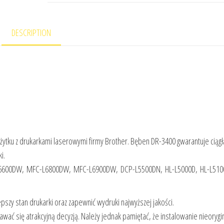
DESCRIPTION
żytku z drukarkami laserowymi firmy Brother. Bęben DR-3400 gwarantuje ciągł
i.
L6600DW, MFC-L6800DW, MFC-L6900DW, DCP-L5500DN, HL-L5000D, HL-L510
szy stan drukarki oraz zapewnić wydruki najwyższej jakości.
ć się atrakcyjną decyzją. Należy jednak pamiętać, że instalowanie nieorygi