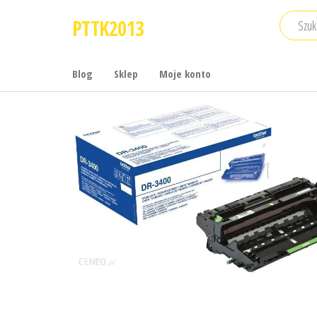
Przejdź
PTTK2013
do
treści
Blog
Sklep
Moje konto