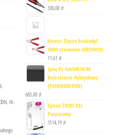
300,00
zł
Kemot Złącze krokodyl
400A czerwone (KRO0410)
11,61
zł
Ipox Px Hdr0451H M
Rejestrator Hybrydowy
ą,
(PXHDR0451HM)
683,00
zł
0DN, HL-
Epson T8783 XXL
Purpurowy
1514,19
zł
nalnego