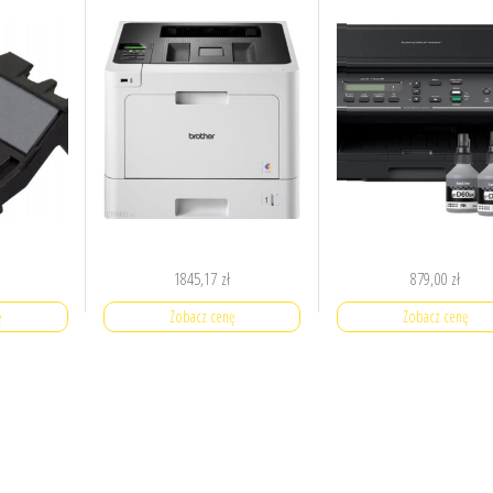
1845,17
zł
879,00
zł
ę
Zobacz cenę
Zobacz cenę