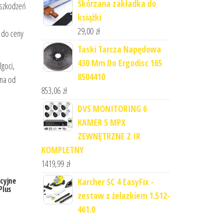
Skórzana zakładka do
uszkodzeń
książki
29,00
zł
 do ceny
Taski Tarcza Napędowa
430 Mm Do Ergodisc 165
lgoci,
8504410
ina od
853,06
zł
DVS MONITORING 6
KAMER 5 MPX
ZEWNĘTRZNE Z IR
KOMPLETNY
1419,99
zł
cyjne
Karcher SC 4 EasyFix -
Plus
zestaw z żelazkiem 1.512-
461.0