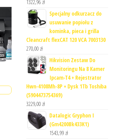
1322,96
zł
Specjalny odkurzacz do
usuwanie popiołu z
kominka, pieca i grilla
Cleancraft flexCAT 120 VCA 7003130
270,00
zł
Hikvision Zestaw Do
Monitoringu Na 8 Kamer
Ipcam-T4 + Rejestrator
Hwn-4108Mh-8P + Dysk 1Tb Toshiba
(5904473754369)
3229,00
zł
Datalogic Gryphon I
(Gm4200Bk433K1)
1543,99
zł