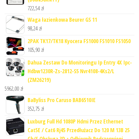
722,54
zł
Waga łazienkowa Beurer GS 11
98,24
zł
2PAK TK17/TK18 Kyocera FS1000 FS1010 FS1050
105,90
zł
Dahua Zestaw Do Monitoringu Ip Entry 4X Ipc-
Hdbw1230R-Zs-2812-S5 Nvr4108-4Ks2/L
(ZM26219)
5962,00
zł
BaByliss Pro Caruso BAB6510IE
352,75
zł
Luxburg Full Hd 1080P Hdmi Przez Ethernet
Cat5E / Cat6 Rj45 Przedłużacz Do 120 M 13B 25
Gb/S Obsługa 3D + Odbiornik Podczerwieni