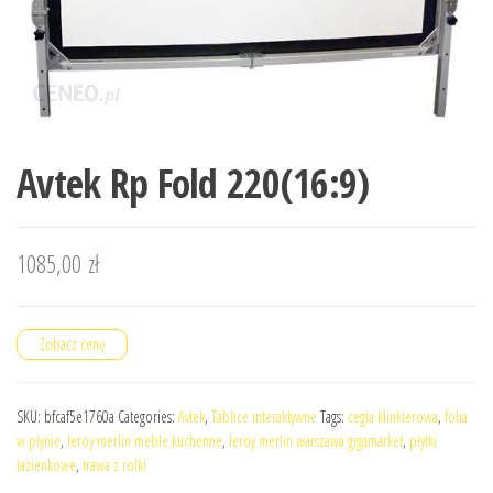
Avtek Rp Fold 220(16:9)
1085,00
zł
Zobacz cenę
SKU:
bfcaf5e1760a
Categories:
Avtek
,
Tablice interaktywne
Tags:
cegła klinkierowa
,
folia
w płynie
,
leroy merlin meble kuchenne
,
leroy merlin warszawa gigamarket
,
płytki
łazienkowe
,
trawa z rolki