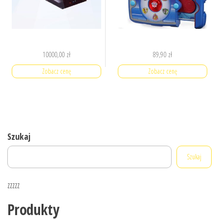
10000,00
zł
89,90
zł
Zobacz cenę
Zobacz cenę
Szukaj
Szukaj
zzzzz
Produkty