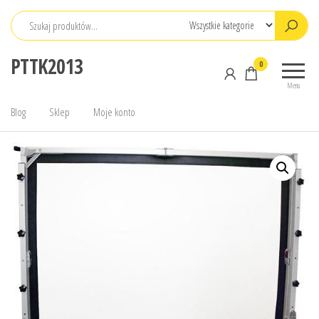
Przejdź
do
treści
PTTK2013
0
Menu
Blog
Sklep
Moje konto