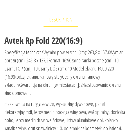
DESCRIPTION
Avtek Rp Fold 220(16:9)
Specyfikacja technicznaWymiar powierzchni (cm): 263,8 x 157,0Wymiar
obrazu (cm): 243,8 x 137,2Format: 16:9Czarne ramki boczne (cm): 10
Czarnt TOP (cm): 10 Czarny DÓŁ (cm): 10 Model ekranu: FOLD 220
(16:9)Rodzaj ekranu: ramowy stałyCechy ekranu: ramowy
składanyGwarancja na ekran [w miesiącach]: 24zastosowanie ekranu:
kino domowe…
maskownica na rury grzewcze, wykładziny dywanowe, panel
dekoracyjny mdf, leroy merlin podłoga winylowa, wąż spiralny, doniczka
boho, leroy merlin drzwi wejściowe, listwy aluminiowe obi, kolanko
kanalizacyjne, drut spawalniczy 1.0, pojemnik na kosmetyki do łazienki,