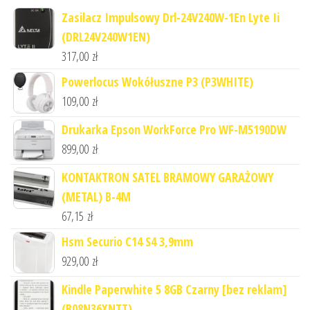
Zasilacz Impulsowy Drl-24V240W-1En Lyte Ii
(DRL24V240W1EN)
317,00
zł
Powerlocus Wokółuszne P3 (P3WHITE)
109,00
zł
Drukarka Epson WorkForce Pro WF-M5190DW
899,00
zł
KONTAKTRON SATEL BRAMOWY GARAŻOWY
(METAL) B-4M
67,15
zł
Hsm Securio C14 S4 3,9mm
929,00
zł
Kindle Paperwhite 5 8GB Czarny [bez reklam]
(B08N36XNTT)