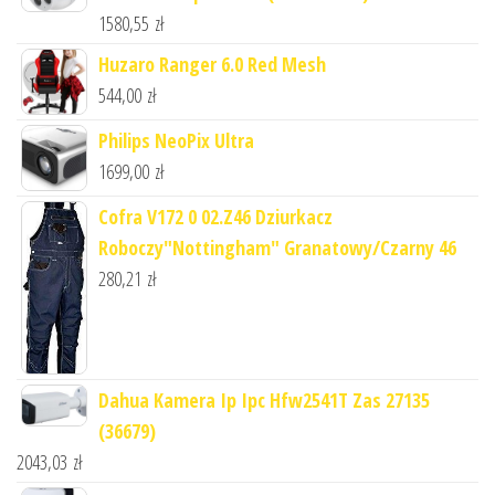
1580,55
zł
Huzaro Ranger 6.0 Red Mesh
544,00
zł
Philips NeoPix Ultra
1699,00
zł
Cofra V172 0 02.Z46 Dziurkacz
Roboczy"Nottingham" Granatowy/Czarny 46
280,21
zł
Dahua Kamera Ip Ipc Hfw2541T Zas 27135
(36679)
2043,03
zł