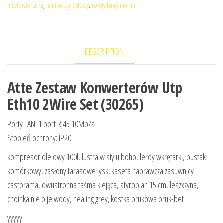
młotowiertarka
,
namiot ogrodowy
,
rolety leroy merlin
DESCRIPTION
Atte Zestaw Konwerterów Utp
Eth10 2Wire Set (30265)
Porty LAN: 1 port RJ45 10Mb/s
Stopień ochrony: IP20
kompresor olejowy 100l, lustra w stylu boho, leroy wkrętarki, pustak
komórkowy, zasłony tarasowe jysk, kaseta naprawcza zasuwnicy
castorama, dwustronna taśma klejąca, styropian 15 cm, leszxzyna,
choinka nie pije wody, healing grey, kostka brukowa bruk-bet
yyyyy