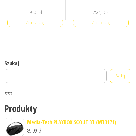
193,00
zł
2594,00
zł
Zobacz cenę
Zobacz cenę
Szukaj
Szukaj
zzzzz
Produkty
Media-Tech PLAYBOX SCOUT BT (MT3171)
89,99
zł