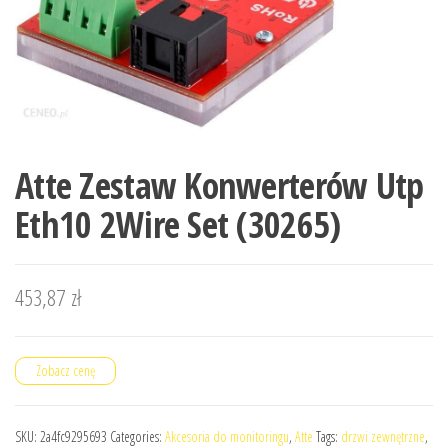
Atte Zestaw Konwerterów Utp
Eth10 2Wire Set (30265)
453,87
zł
Zobacz cenę
SKU:
2a4fc9295693
Categories:
Akcesoria do monitoringu
,
Atte
Tags:
drzwi zewnętrzne
,