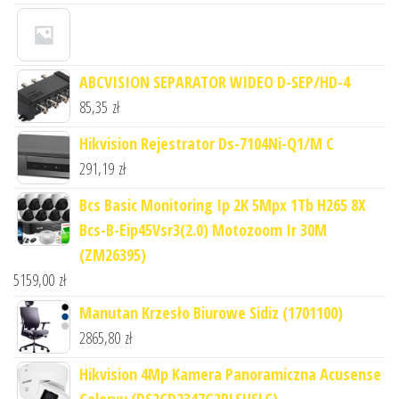
ABCVISION SEPARATOR WIDEO D-SEP/HD-4
85,35
zł
Hikvision Rejestrator Ds-7104Ni-Q1/M C
291,19
zł
Bcs Basic Monitoring Ip 2K 5Mpx 1Tb H265 8X
Bcs-B-Eip45Vsr3(2.0) Motozoom Ir 30M
(ZM26395)
5159,00
zł
Manutan Krzesło Biurowe Sidiz (1701100)
2865,80
zł
Hikvision 4Mp Kamera Panoramiczna Acusense
Colorvu (DS2CD2347G2PLSUSLC)