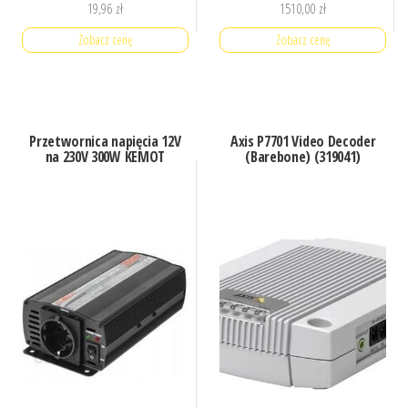
19,96
zł
1510,00
zł
Zobacz cenę
Zobacz cenę
Przetwornica napięcia 12V
Axis P7701 Video Decoder
na 230V 300W KEMOT
(Barebone) (319041)