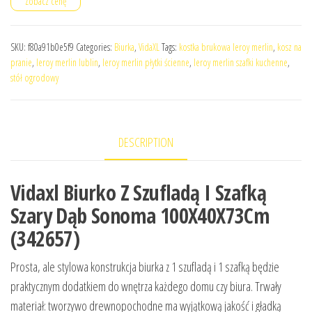
Zobacz cenę
SKU:
f80a91b0e5f9
Categories:
Biurka
,
VidaXL
Tags:
kostka brukowa leroy merlin
,
kosz na
pranie
,
leroy merlin lublin
,
leroy merlin płytki ścienne
,
leroy merlin szafki kuchenne
,
stół ogrodowy
DESCRIPTION
Vidaxl Biurko Z Szufladą I Szafką
Szary Dąb Sonoma 100X40X73Cm
(342657)
Prosta, ale stylowa konstrukcja biurka z 1 szufladą i 1 szafką będzie
praktycznym dodatkiem do wnętrza każdego domu czy biura. Trwały
materiał: tworzywo drewnopochodne ma wyjątkową jakość i gładką