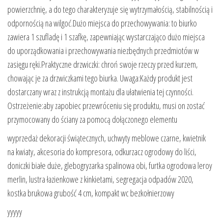
powierzchnię, a do tego charakteryzuje się wytrzymałością, stabilnością i
odpornością na wilgoć.Dużo miejsca do przechowywania: to biurko
zawiera 1 szufladę i 1 szafkę, zapewniając wystarczająco dużo miejsca
do uporządkowania i przechowywania niezbędnych przedmiotów w
zasięgu ręki.Praktyczne drzwiczki: chroń swoje rzeczy przed kurzem,
chowając je za drzwiczkami tego biurka. Uwaga:Każdy produkt jest
dostarczany wraz z instrukcją montażu dla ułatwienia tej czynności.
Ostrzeżenie:aby zapobiec przewróceniu się produktu, musi on zostać
przymocowany do ściany za pomocą dołączonego elementu
wyprzedaż dekoracji świątecznych, uchwyty meblowe czarne, kwietnik
na kwiaty, akcesoria do kompresora, odkurzacz ogrodowy do liści,
doniczki białe duże, glebogryzarka spalinowa obi, furtka ogrodowa leroy
merlin, lustra łazienkowe z kinkietami, segregacja odpadów 2020,
kostka brukowa grubość 4 cm, kompakt wc bezkołnierzowy
yyyyy