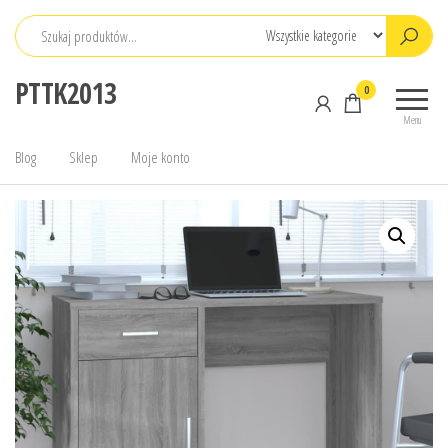
Przejdź
do
treści
PTTK2013
0
Menu
Blog
Sklep
Moje konto