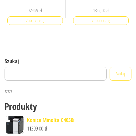
729,99
zł
1399,00
zł
Zobacz cenę
Zobacz cenę
Szukaj
Szukaj
zzzzz
Produkty
Konica Minolta C4050i
11399,00
zł