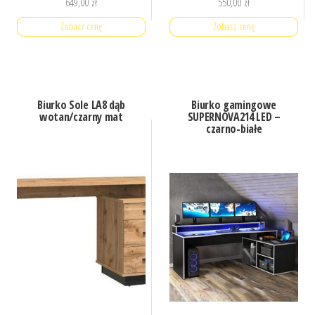
649,00
zł
550,00
zł
Zobacz cenę
Zobacz cenę
Biurko Sole LA8 dąb
Biurko gamingowe
wotan/czarny mat
SUPERNOVA214 LED –
czarno-białe