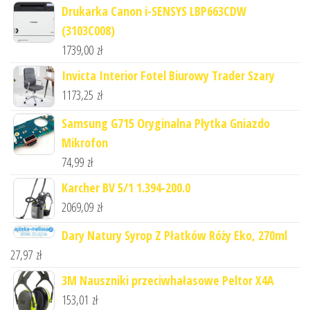
Drukarka Canon i-SENSYS LBP663CDW
(3103C008)
1739,00
zł
Invicta Interior Fotel Biurowy Trader Szary
1173,25
zł
Samsung G715 Oryginalna Płytka Gniazdo
Mikrofon
74,99
zł
Karcher BV 5/1 1.394-200.0
2069,09
zł
Dary Natury Syrop Z Płatków Róży Eko, 270ml
27,97
zł
3M Nauszniki przeciwhałasowe Peltor X4A
153,01
zł