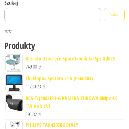
Szukaj
Szukaj
zzzzz
Produkty
Krzesło Dziecięce Spacetronik Xd Spc Xd02S
749,00
zł
Elo Elopos System 21 5 (E560404)
11230,73
zł
BCS-TQ4803IR3-G KAMERA TUBOWA 8Mpx 4K
TVI AHD CVI
595,32
zł
PHILIPS TAA4205BK BIAŁY