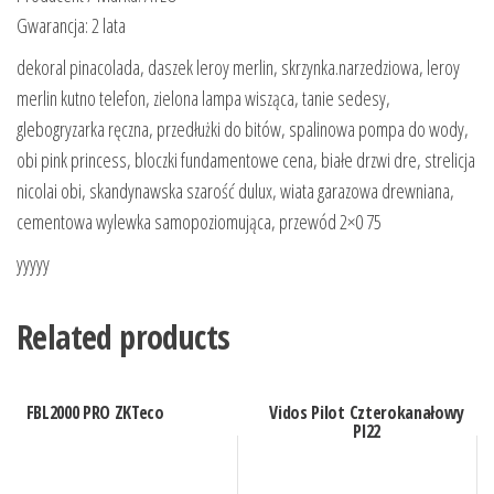
Gwarancja: 2 lata
dekoral pinacolada, daszek leroy merlin, skrzynka.narzedziowa, leroy
merlin kutno telefon, zielona lampa wisząca, tanie sedesy,
glebogryzarka ręczna, przedłużki do bitów, spalinowa pompa do wody,
obi pink princess, bloczki fundamentowe cena, białe drzwi dre, strelicja
nicolai obi, skandynawska szarość dulux, wiata garazowa drewniana,
cementowa wylewka samopoziomująca, przewód 2×0 75
yyyyy
Related products
FBL2000 PRO ZKTeco
Vidos Pilot Czterokanałowy
Pl22