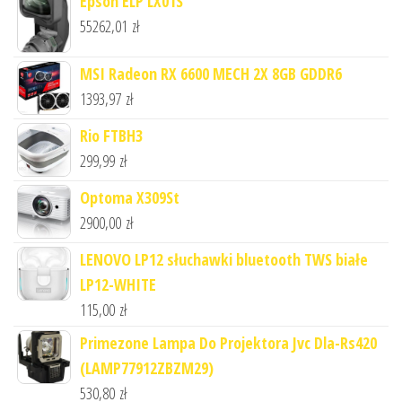
Epson ELP LX01S
55262,01
zł
MSI Radeon RX 6600 MECH 2X 8GB GDDR6
1393,97
zł
Rio FTBH3
299,99
zł
Optoma X309St
2900,00
zł
LENOVO LP12 słuchawki bluetooth TWS białe
LP12-WHITE
115,00
zł
Primezone Lampa Do Projektora Jvc Dla-Rs420
(LAMP77912ZBZM29)
530,80
zł