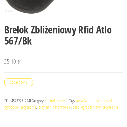
Brelok Zbliżeniowy Rfid Atlo
567/Bk
25,10
zł
Zobacz cenę
SKU:
48232271724f
Category:
Kontrola dostępu
Tags:
frezarka do drewna
,
krzesła
ogrodowe leroy merlin
,
leroy merlin inowrocław
,
panel ogrodzeniowy leroy merlin