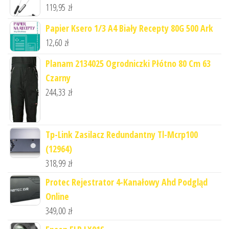
119,95
zł
Papier Ksero 1/3 A4 Biały Recepty 80G 500 Ark
12,60
zł
Planam 2134025 Ogrodniczki Płótno 80 Cm 63
Czarny
244,33
zł
Tp-Link Zasilacz Redundantny Tl-Mcrp100
(12964)
318,99
zł
Protec Rejestrator 4-Kanałowy Ahd Podgląd
Online
349,00
zł