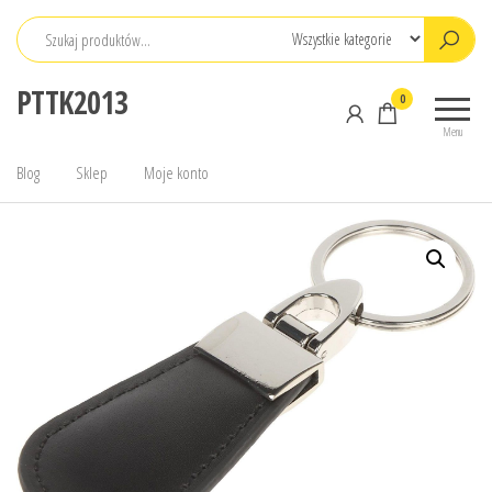
Przejdź
do
treści
PTTK2013
0
Menu
Blog
Sklep
Moje konto