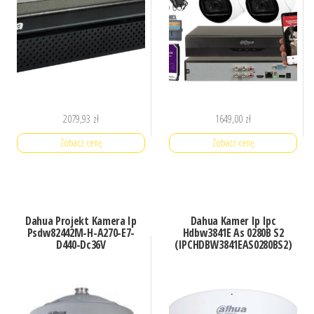
2079,93
zł
1649,00
zł
Zobacz cenę
Zobacz cenę
Dahua Projekt Kamera Ip
Dahua Kamer Ip Ipc
Psdw82442M-H-A270-E7-
Hdbw3841E As 0280B S2
D440-Dc36V
(IPCHDBW3841EAS0280BS2)