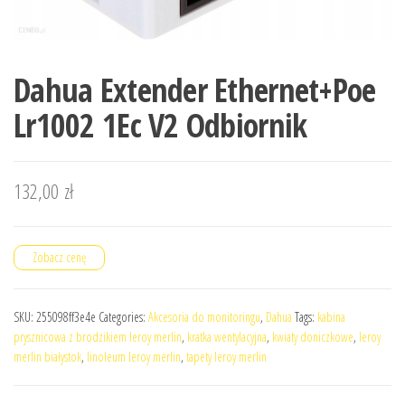
Dahua Extender Ethernet+Poe
Lr1002 1Ec V2 Odbiornik
132,00
zł
Zobacz cenę
SKU:
255098ff3e4e
Categories:
Akcesoria do monitoringu
,
Dahua
Tags:
kabina
prysznicowa z brodzikiem leroy merlin
,
kratka wentylacyjna
,
kwiaty doniczkowe
,
leroy
merlin białystok
,
linoleum leroy merlin
,
tapety leroy merlin