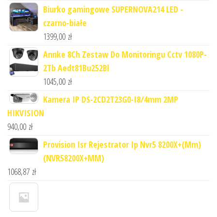
Biurko gamingowe SUPERNOVA214 LED -
czarno-białe
1399,00
zł
Annke 8Ch Zestaw Do Monitoringu Cctv 1080P-
2Tb Aedt81Bu252Bl
1045,00
zł
Kamera IP DS-2CD2T23G0-I8/4mm 2MP
HIKVISION
940,00
zł
Provision Isr Rejestrator Ip Nvr5 8200X+(Mm)
(NVR58200X+MM)
1068,87
zł