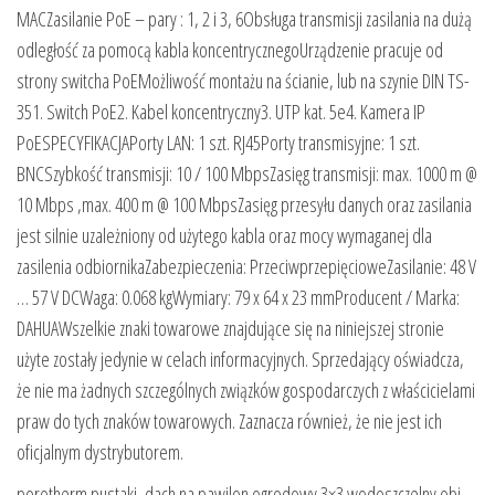
MACZasilanie PoE – pary : 1, 2 i 3, 6Obsługa transmisji zasilania na dużą
odległość za pomocą kabla koncentrycznegoUrządzenie pracuje od
strony switcha PoEMożliwość montażu na ścianie, lub na szynie DIN TS-
351. Switch PoE2. Kabel koncentryczny3. UTP kat. 5e4. Kamera IP
PoESPECYFIKACJAPorty LAN: 1 szt. RJ45Porty transmisyjne: 1 szt.
BNCSzybkość transmisji: 10 / 100 MbpsZasięg transmisji: max. 1000 m @
10 Mbps ,max. 400 m @ 100 MbpsZasięg przesyłu danych oraz zasilania
jest silnie uzależniony od użytego kabla oraz mocy wymaganej dla
zasilenia odbiornikaZabezpieczenia: PrzeciwprzepięcioweZasilanie: 48 V
… 57 V DCWaga: 0.068 kgWymiary: 79 x 64 x 23 mmProducent / Marka:
DAHUAWszelkie znaki towarowe znajdujące się na niniejszej stronie
użyte zostały jedynie w celach informacyjnych. Sprzedający oświadcza,
że nie ma żadnych szczególnych związków gospodarczych z właścicielami
praw do tych znaków towarowych. Zaznacza również, że nie jest ich
oficjalnym dystrybutorem.
porotherm pustaki, dach na pawilon ogrodowy 3×3 wodoszczelny obi,