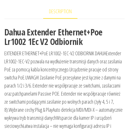
DESCRIPTION
Dahua Extender Ethernet+Poe
Lr1002 1Ec V2 Odbiornik
EXTENDER ETHERNET+PoE LR1002-1EC-V2 ODBIORNIK DAHUAExtender
LR1002-1EC-V2 pozwala na wydłużenie transmisji danych oraz zasilania
PoE za pomocą kabla koncentrycznego.Urządzenie pracuje od strony
switcha PoE.UWAGA! Zasilanie PoE przesyłane jest łącznie z danymi na
parach 1/2 i 3/6. Extender nie współpracuje ze switchami, zasilaczami
oraz patchpanelami Passive POE. Extender nie współpracuje również
ze switchami podającymi zasilanie po wolnych parach (żyły 4, 5 i 7,
8).Wybrane cechy:Plug & PlayAuto detekcja MDI/MDI-X – automatycznie
wykrywa tryb transmisji danychWsparcie dla kamer IP i urządzeń
sieciowychŁatwa instalacja – nie wymaga konfiguracji adresu IP i