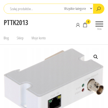
Przejdź
do
treści
PTTK2013
0
Menu
Blog
Sklep
Moje konto