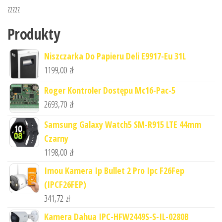
zzzzz
Produkty
Niszczarka Do Papieru Deli E9917-Eu 31L
1199,00
zł
Roger Kontroler Dostępu Mc16-Pac-5
2693,70
zł
Samsung Galaxy Watch5 SM-R915 LTE 44mm
Czarny
1198,00
zł
Imou Kamera Ip Bullet 2 Pro Ipc F26Fep
(IPCF26FEP)
341,72
zł
Kamera Dahua IPC-HFW2449S-S-IL-0280B