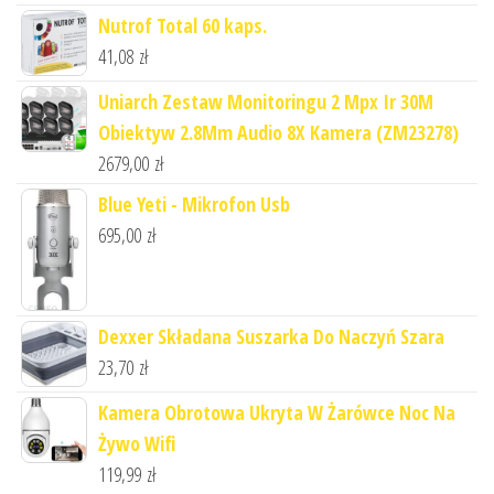
Nutrof Total 60 kaps.
41,08
zł
Uniarch Zestaw Monitoringu 2 Mpx Ir 30M
Obiektyw 2.8Mm Audio 8X Kamera (ZM23278)
2679,00
zł
Blue Yeti - Mikrofon Usb
695,00
zł
Dexxer Składana Suszarka Do Naczyń Szara
23,70
zł
Kamera Obrotowa Ukryta W Żarówce Noc Na
Żywo Wifi
119,99
zł