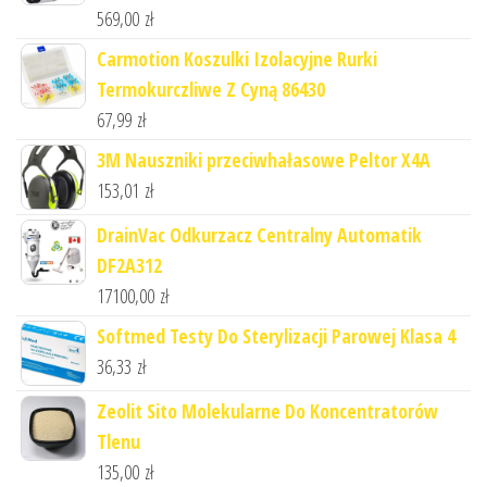
569,00
zł
Carmotion Koszulki Izolacyjne Rurki
Termokurczliwe Z Cyną 86430
67,99
zł
3M Nauszniki przeciwhałasowe Peltor X4A
153,01
zł
DrainVac Odkurzacz Centralny Automatik
DF2A312
17100,00
zł
Softmed Testy Do Sterylizacji Parowej Klasa 4
36,33
zł
Zeolit Sito Molekularne Do Koncentratorów
Tlenu
135,00
zł