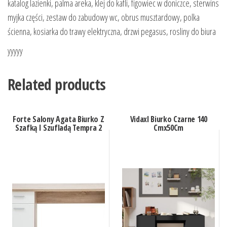
katalog lazienki, palma areka, klej do kafli, figowiec w doniczce, sterwins
myjka części, zestaw do zabudowy wc, obrus musztardowy, polka
ścienna, kosiarka do trawy elektryczna, drzwi pegasus, rosliny do biura
yyyyy
Related products
Forte Salony Agata Biurko Z
Vidaxl Biurko Czarne 140
Szafką I Szufladą Tempra 2
Cmx50Cm