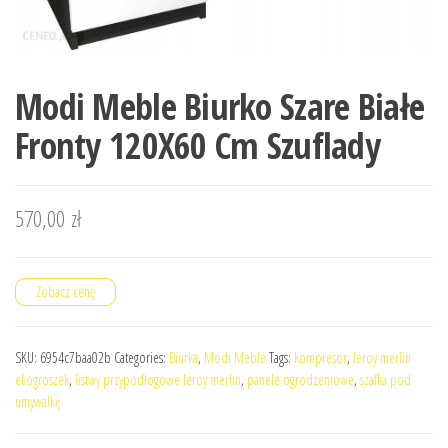
Modi Meble Biurko Szare Białe
Fronty 120X60 Cm Szuflady
570,00
zł
Zobacz cenę
SKU:
6954c7baa02b
Categories:
Biurka
,
Modi Meble
Tags:
kompresor
,
leroy merlin
ekogroszek
,
listwy przypodłogowe leroy merlin
,
panele ogrodzeniowe
,
szafka pod
umywalkę