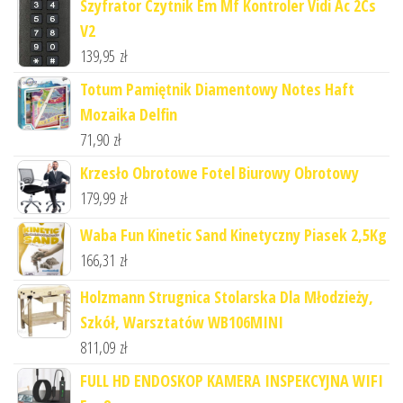
Szyfrator Czytnik Em Mf Kontroler Vidi Ac 2Cs
V2
139,95
zł
Totum Pamiętnik Diamentowy Notes Haft
Mozaika Delfin
71,90
zł
Krzesło Obrotowe Fotel Biurowy Obrotowy
179,99
zł
Waba Fun Kinetic Sand Kinetyczny Piasek 2,5Kg
166,31
zł
Holzmann Strugnica Stolarska Dla Młodzieży,
Szkół, Warsztatów WB106MINI
811,09
zł
FULL HD ENDOSKOP KAMERA INSPEKCYJNA WIFI