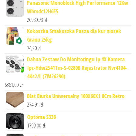
Panasonic Monoblock High Performance 12Kw
Whmdc12H6E5
20989,73
zł
Kokoszka Smakoszka Pasza dla kur niosek
Granu 25kg
74,20
zł
Dahua Zestaw Do Monitoringu Ip 4X Kamera
Ipc-Hdw2541Tm-S-0280B Rejestrator Nvr4104-
4Ks2/L (ZM26290)
6361,00
zł
Blat Biurka Uniwersalny 100X60X1 8Cm Retro
274,91
zł
Optoma S336
1799,00
zł