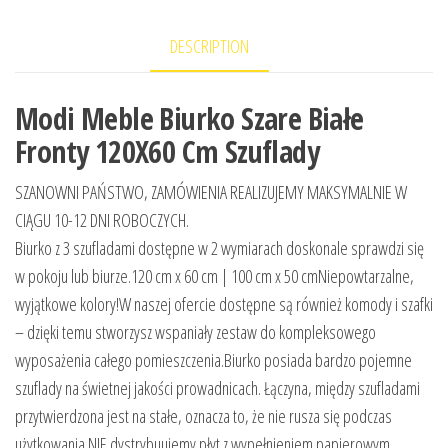
DESCRIPTION
Modi Meble Biurko Szare Białe
Fronty 120X60 Cm Szuflady
SZANOWNI PAŃSTWO, ZAMÓWIENIA REALIZUJEMY MAKSYMALNIE W
CIĄGU 10-12 DNI ROBOCZYCH.
Biurko z 3 szufladami dostępne w 2 wymiarach doskonale sprawdzi się
w pokoju lub biurze.120 cm x 60 cm | 100 cm x 50 cmNiepowtarzalne,
wyjątkowe kolory!W naszej ofercie dostępne są również komody i szafki
– dzięki temu stworzysz wspaniały zestaw do kompleksowego
wyposażenia całego pomieszczenia.Biurko posiada bardzo pojemne
szuflady na świetnej jakości prowadnicach. Łączyna, między szufladami
przytwierdzona jest na stałe, oznacza to, że nie rusza się podczas
użytkowania.NIE dystrybuujemy płyt z wypełnieniem papierowym.