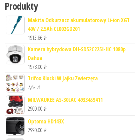
Produkty
Makita Odkurzacz akumulatorowy Li-ion XGT
40V / 2.5Ah CL002GD201
1913,86
zł
Kamera hybrydowa DH-SD52C225I-HC 1080p
Dahua
1978,00
zł
Trifox Klocki W Jajku Zwierzęta
7,62
zł
MILWAUKEE AS-30LAC 4933459411
2900,00
zł
Optoma HD143X
2990,00
zł