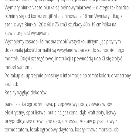
Wymiary biurkaNasze biurka są pełnowymiarowe – dlatego tak bardzo
różnimy się od konkurencjiPłyta laminowana 18 mmWymiary: dług. x
szer. x wys.Biurko 120 x 60 x 75 cm3 szuflady 40 x 19 cmPółka na
klawiaturę jest wysuwana
Wyznajemy zasadę, że można zrobić wszystko, utrzymując przy tym
doskonałą jakość.Formatki są wysyłane w paczce do samodzielnego
montażu.Dzięki szczegółowej instrukcji z pewnością uda Ci się złożyć
mebel samemu.
Po zakupie, uprzejmie prosimy o informację na temat koloru oraz strony
szuflad:
Realny wygląd dekorów:
panel siatka ogrodzeniowa, przepływowy podgrzewacz wody
elektryczny, spot listwa, butla na gaz cena, dąb kraft złoty, listwy
przypodłogowe drewniane dąb, ordessa, zestaw prysznicowy z
termostatem, leżak ogrodowy daytona, koszyk trawa morska, obi