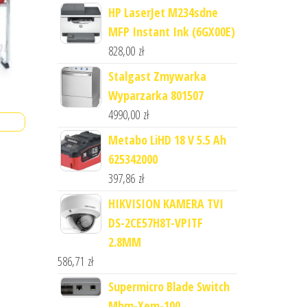
HP LaserJet M234sdne
MFP Instant Ink (6GX00E)
828,00
zł
Stalgast Zmywarka
Wyparzarka 801507
4990,00
zł
Metabo LiHD 18 V 5.5 Ah
625342000
397,86
zł
HIKVISION KAMERA TVI
DS-2CE57H8T-VPITF
2.8MM
586,71
zł
Supermicro Blade Switch
Mbm-Xem-100