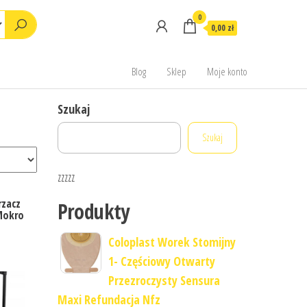
0
0,00 zł
Blog
Sklep
Moje konto
Szukaj
Szukaj
zzzzz
rzacz
Produkty
Mokro
Coloplast Worek Stomijny
1- Częściowy Otwarty
Przezroczysty Sensura
Maxi Refundacja Nfz