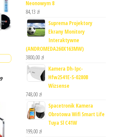
Neonowym 8
84,13
zł
Suprema Projektory
Ekrany Monitory
Interaktywne
(ANDROMEDA260X163MW)
3800,00
zł
Kamera Dh-Ipc-
Hfw2541E-S-0280B
2P
Wizsense
748,00
zł
Spacetronik Kamera
Obrotowa Wifi Smart Life
Tuya Sl C41W
199,00
zł