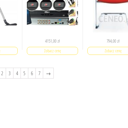
4151,00
zł
794,00
zł
ę
Zobacz cenę
Zobacz cenę
2
3
4
5
6
7
→