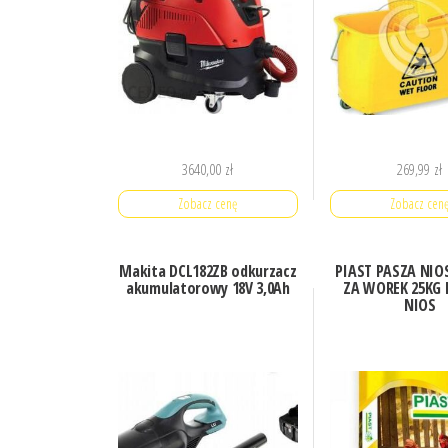
3640,00
zł
269,99
zł
Zobacz cenę
Zobacz cen
Makita DCL182ZB odkurzacz
PIAST PASZA NIO
akumulatorowy 18V 3,0Ah
ZA WOREK 25KG 
NIOS