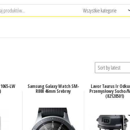
M1065-LW
Samsung Galaxy Watch SM-
Lavor Taurus Ir Odku
)
R800 46mm Srebrny
Przemysłowy Sucho/
(82120501)