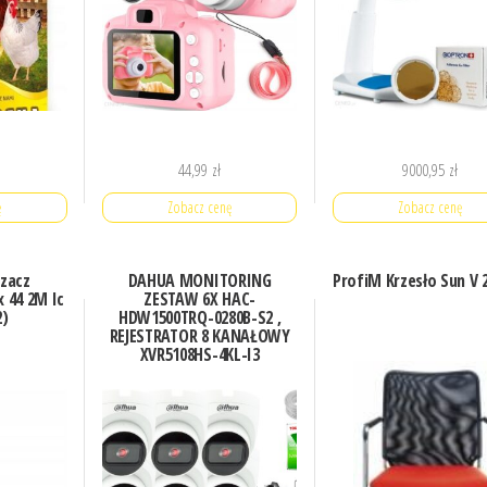
44,99
zł
9000,95
zł
ę
Zobacz cenę
Zobacz cenę
rzacz
DAHUA MONITORING
ProfiM Krzesło Sun V 
 44 2M Ic
ZESTAW 6X HAC-
2)
HDW1500TRQ-0280B-S2 ,
REJESTRATOR 8 KANAŁOWY
XVR5108HS-4KL-I3