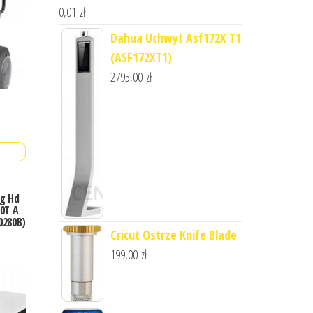
0,01
zł
Dahua Uchwyt Asf172X T1
(ASF172XT1)
2795,00
zł
g Hd
0T A
0280B)
Cricut Ostrze Knife Blade
199,00
zł