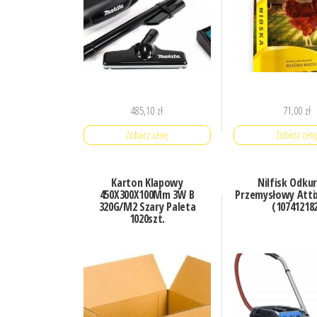
485,10
zł
71,00
zł
Zobacz cenę
Zobacz cen
Karton Klapowy
Nilfisk Odku
450X300X100Mm 3W B
Przemysłowy Attix
320G/M2 Szary Paleta
(10741218
1020szt.