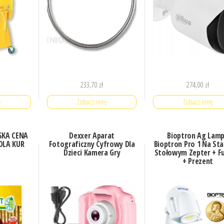
233,70
zł
274,00
zł
ę
Zobacz cenę
Zobacz cenę
SKA CENA
Dexxer Aparat
Bioptron Ag Lam
DLA KUR
Fotograficzny Cyfrowy Dla
Bioptron Pro 1 Na St
Dzieci Kamera Gry
Stołowym Zepter + Fu
+ Prezent