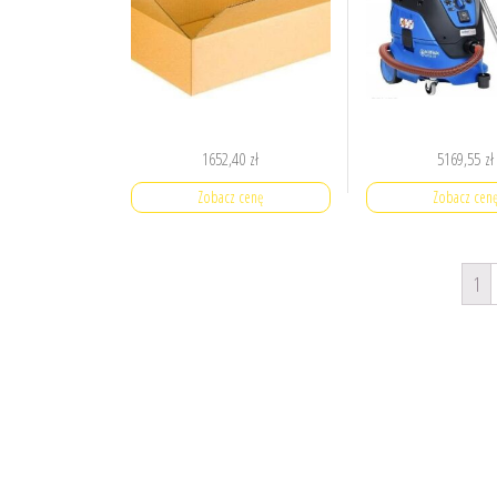
1652,40
zł
5169,55
zł
Zobacz cenę
Zobacz cen
1