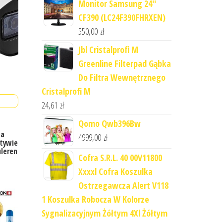
Monitor Samsung 24''
CF390 (LC24F390FHRXEN)
550,00
zł
Jbl Cristalprofi M
Greenline Filterpad Gąbka
Do Filtra Wewnętrznego
Cristalprofi M
24,61
zł
Qomo Qwb396Bw
pa
4999,00
zł
atywie
leren
Cofra S.R.L. 40 00V11800
Xxxxl Cofra Koszulka
Ostrzegawcza Alert V118
1 Koszulka Robocza W Kolorze
Sygnalizacyjnym Żółtym 4Xl Żółtym