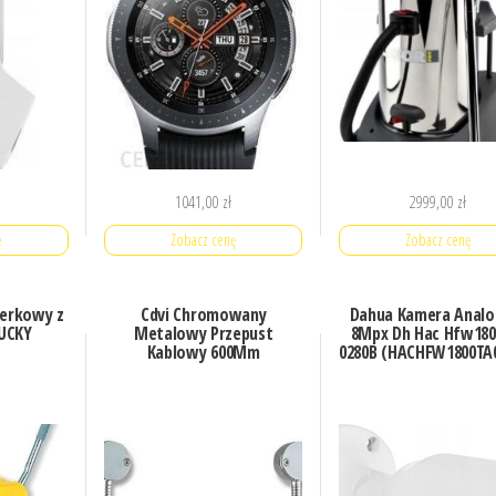
1041,00
zł
2999,00
zł
ę
Zobacz cenę
Zobacz cenę
erkowy z
Cdvi Chromowany
Dahua Kamera Analo
TUCKY
Metalowy Przepust
8Mpx Dh Hac Hfw180
Kablowy 600Mm
0280B (HACHFW1800TA