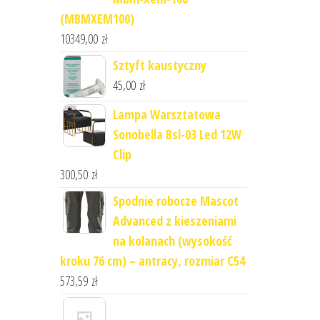
(MBMXEM100)
10349,00
zł
Sztyft kaustyczny
45,00
zł
Lampa Warsztatowa
Sonobella Bsl-03 Led 12W
Clip
300,50
zł
Spodnie robocze Mascot
Advanced z kieszeniami
na kolanach (wysokość
kroku 76 cm) – antracy, rozmiar C54
573,59
zł