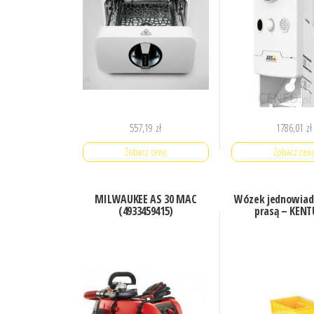
557,19
zł
1786,01
zł
Zobacz cenę
Zobacz cen
MILWAUKEE AS 30 MAC
Wózek jednowiad
(4933459415)
prasą – KEN