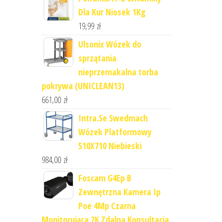
Dla Kur Niosek 1Kg
19,99
zł
Ulsonix Wózek do
sprzątania
nieprzemakalna torba
pokrywa (UNICLEAN13)
661,00
zł
Intra.Se Swedmach
Wózek Platformowy
510X710 Niebieski
984,00
zł
Foscam G4Ep B
Zewnętrzna Kamera Ip
Poe 4Mp Czarna
Monitorująca 2K Zdalna Konsultacja