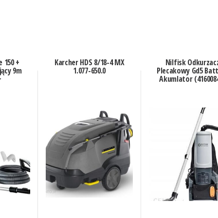
e 150 +
Karcher HDS 8/18-4 MX
Nilfisk Odkurzac
jący 9m
1.077-650.0
Plecakowy Gd5 Bat
+
Akumlator (416008