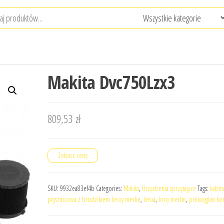
Makita Dvc750Lzx3
809,53
zł
Zobacz cenę
SKU:
9932ea83ef4b
Categories:
Makita
,
Urządzenia sprzątające
Tags:
kabin
prysznicowa z brodzikiem leroy merlin
,
lerua
,
liroy merlin
,
poliwęglan k