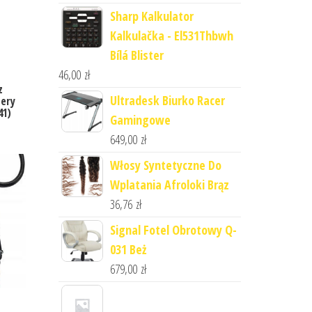
Sharp Kalkulator
Kalkulačka - El531Thbwh
Bílá Blister
46,00
zł
z
Ultradesk Biurko Racer
tery
41)
Gamingowe
649,00
zł
Włosy Syntetyczne Do
Wplatania Afroloki Brąz
36,76
zł
Signal Fotel Obrotowy Q-
031 Beż
679,00
zł