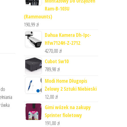
Montażowy Do Urządzeń
Ram-B-103U
(Rammounts)
190,99
zł
Dahua Kamera Dh-Ipc-
Hfw7124H-Z-2712
4270,00
zł
Cubot Sw10
789,98
zł
Modi Home Długopis
Żelowy 2 Sztuki Niebieski
e do
12,00
zł
ełniania
brówka
Gimi wózek na zakupy
Sprinter fioletowy
191,00
zł