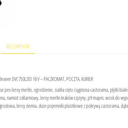
DESCRIPTION
leaner DVC750LZX3 18 V – PACZKOMAT, POCZTA, KURIER
ur pex leroy merlin, ogrodzenie, siatka cięto ciągniona castorama, plytki bial
ewna, namiot szklarniowy, leroy merlin kraków czyżyny, p9 mapei, wosk do wyp
ogrodowa, leroy ziemia, duże pojemniki plastikowe z pokrywą castorama, dą