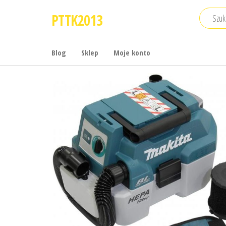
Przejdź
PTTK2013
do
treści
Blog
Sklep
Moje konto