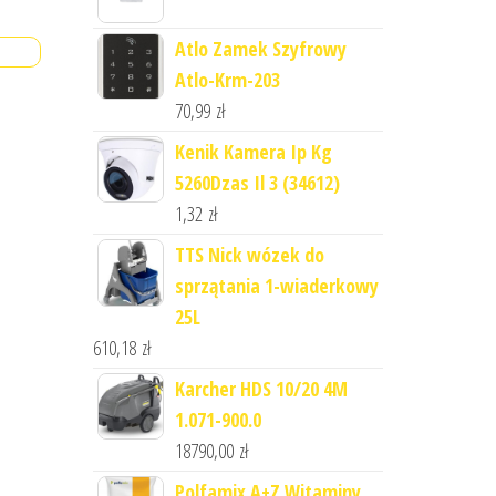
Atlo Zamek Szyfrowy
Atlo-Krm-203
70,99
zł
Kenik Kamera Ip Kg
5260Dzas Il 3 (34612)
1,32
zł
TTS Nick wózek do
sprzątania 1-wiaderkowy
25L
610,18
zł
Karcher HDS 10/20 4M
1.071-900.0
18790,00
zł
Polfamix A+Z Witaminy