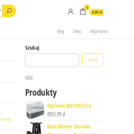
0
0,00 zł
Blog
Sklep
Moje konto
Szukaj
Szukaj
zzzzz
Produkty
Optoma W319USTire
a
8953,99
zł
omorowy
Ram Mount Zestaw