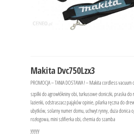
Makita Dvc750Lzx3
PROMOCJA – TANIA DOSTAWA ! – Makita cordless vacuum c
szpilki do agrowłókniny obi, turkusowe doniczki, praska do r
lazienki, odstraszacz pająków opinie, pilarka ręczna do dr
ubytków, solarny numer domu, uchwyt rynny, duża donica 
rozłogowa, mini szlifierka obi, chemia do szamba
yyyyy