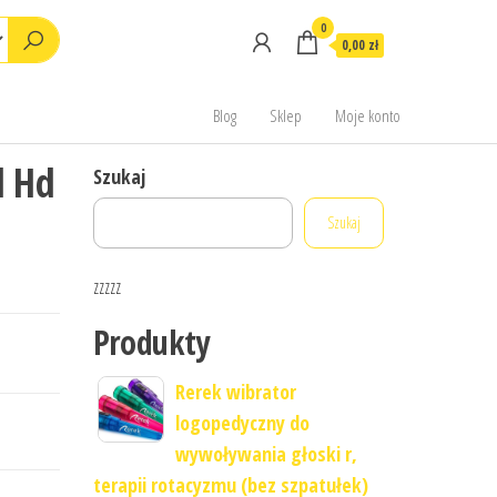
0
0,00 zł
Blog
Sklep
Moje konto
l Hd
Szukaj
Szukaj
zzzzz
Produkty
Rerek wibrator
logopedyczny do
wywoływania głoski r,
terapii rotacyzmu (bez szpatułek)