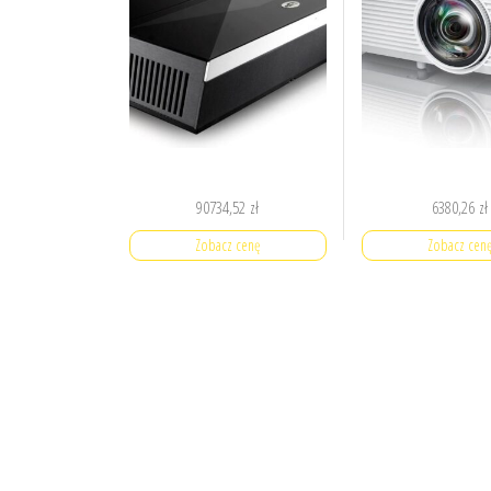
90734,52
zł
6380,26
zł
Zobacz cenę
Zobacz cen