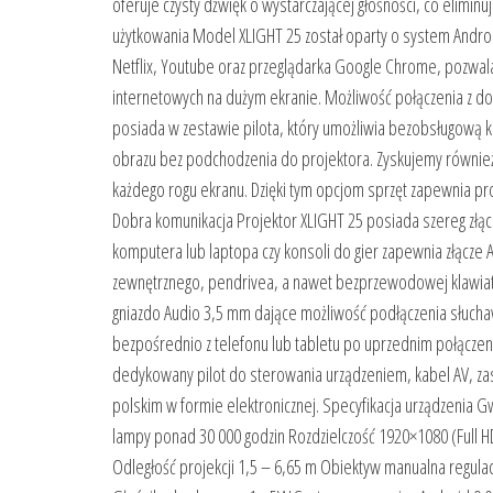
oferuje czysty dźwięk o wystarczającej głośności, co elimi
użytkowania Model XLIGHT 25 został oparty o system Android 
Netflix, Youtube oraz przeglądarka Google Chrome, pozwala
internetowych na dużym ekranie. Możliwość połączenia z do
posiada w zestawie pilota, który umożliwia bezobsługową ko
obrazu bez podchodzenia do projektora. Zyskujemy również
każdego rogu ekranu. Dzięki tym opcjom sprzęt zapewnia pr
Dobra komunikacja Projektor XLIGHT 25 posiada szereg złąc
komputera lub laptopa czy konsoli do gier zapewnia złącze
zewnętrznego, pendrivea, a nawet bezprzewodowej klawiat
gniazdo Audio 3,5 mm dające możliwość podłączenia słucha
bezpośrednio z telefonu lub tabletu po uprzednim połączen
dedykowany pilot do sterowania urządzeniem, kabel AV, zasil
polskim w formie elektronicznej. Specyfikacja urządzenia 
lampy ponad 30 000 godzin Rozdzielczość 1920×1080 (Full H
Odległość projekcji 1,5 – 6,65 m Obiektyw manualna regulac