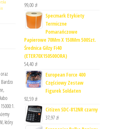
eska
99,00
zł
lin
Specmark Etykiety
Termiczne
Pomarańczowe
Papierowe 70Mm X 150Mm 500Szt.
Średnica Gilzy Fi40
(ETER70X150500ORA)
54,40
zł
 oraz
European Force 400
. Bardzo
Częściowy Zestaw
ze,
Figurek Soldaten
słabo
92,59
zł
 15000:1.
Citizen SDC-812NR czarny
możemy
37,97
zł
W, który