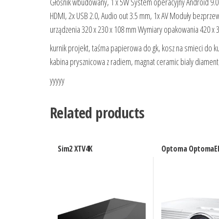
Głośnik wbudowany, 1 x 5W System operacyjny Android 9.
HDMI, 2x USB 2.0, Audio out 3.5 mm, 1x AV Moduły bezprz
urządzenia 320 x 230 x 108 mm Wymiary opakowania 420 x 30
kurnik projekt, taśma papierowa do gk, kosz na smieci do ku
kabina prysznicowa z radiem, magnat ceramic bialy diament
yyyyy
Related products
Sim2 XTV4K
Optoma OptomaEh