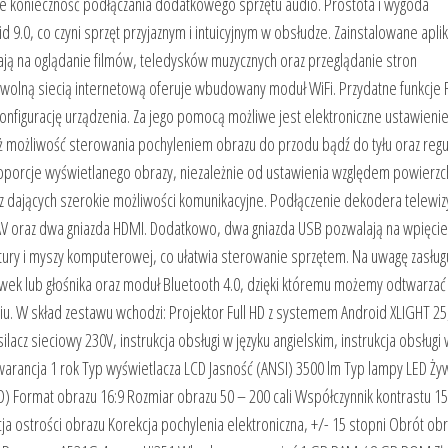
nuje konieczność podłączania dodatkowego sprzętu audio. Prostota i wygoda
9.0, co czyni sprzęt przyjaznym i intuicyjnym w obsłudze. Zainstalowane aplik
ją na oglądanie filmów, teledysków muzycznych oraz przeglądanie stron
wolną siecią internetową oferuje wbudowany moduł WiFi. Przydatne funkcje R
nfigurację urządzenia. Za jego pomocą możliwe jest elektroniczne ustawienie
 możliwość sterowania pochyleniem obrazu do przodu bądź do tyłu oraz regul
oporcje wyświetlanego obrazy, niezależnie od ustawienia względem powierzch
z dających szerokie możliwości komunikacyjne. Podłączenie dekodera telewiz
 AV oraz dwa gniazda HDMI. Dodatkowo, dwa gniazda USB pozwalają na wpięci
ury i myszy komputerowej, co ułatwia sterowanie sprzętem. Na uwagę zasług
wek lub głośnika oraz moduł Bluetooth 4.0, dzięki któremu możemy odtwarzać
iu. W skład zestawu wchodzi: Projektor Full HD z systemem Android XLIGHT 25
acz sieciowy 230V, instrukcja obsługi w języku angielskim, instrukcja obsługi 
Gwarancja 1 rok Typ wyświetlacza LCD Jasność (ANSI) 3500 lm Typ lampy LED Ż
D) Format obrazu 16:9 Rozmiar obrazu 50 – 200 cali Współczynnik kontrastu 1
ja ostrości obrazu Korekcja pochylenia elektroniczna, +/- 15 stopni Obrót ob