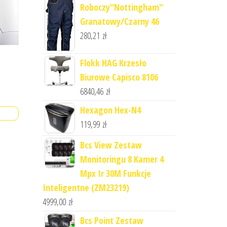
Roboczy"Nottingham"
Granatowy/Czarny 46
280,21
zł
Flokk HAG Krzesło
Biurowe Capisco 8106
6840,46
zł
Hexagon Hex-N4
119,99
zł
Bcs View Zestaw
Monitoringu 8 Kamer 4
Mpx Ir 30M Funkcje
Inteligentne (ZM23219)
4999,00
zł
Bcs Point Zestaw