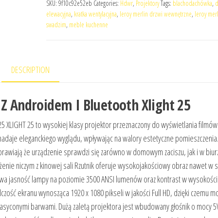
SKU:
9f10c92e52eb
Categories:
Hdwr
,
Projektory
Tags:
blachodachówka
,
d
elewacyjna
,
kratka wentylacyjna
,
leroy merlin drzwi wewnętrzne
,
leroy mer
swadzim
,
meble kuchenne
DESCRIPTION
 Z Androidem I Bluetooth Xlight 25
 XLIGHT 25 to wysokiej klasy projektor przeznaczony do wyświetlania filmów
adaje eleganckiego wyglądu, wpływając na walory estetyczne pomieszczenia
awiają że urządzenie sprawdzi się zarówno w domowym zaciszu, jak i w biur
żenie niczym z kinowej sali Rzutnik oferuje wysokojakościowy obraz nawet w 
ywa jasność lampy na poziomie 3500 ANSI lumenów oraz kontrast w wysokości
czość ekranu wynosząca 1920 x 1080 pikseli w jakości Full HD, dzięki czemu 
nasyconymi barwami. Dużą zaletą projektora jest wbudowany głośnik o mocy 5