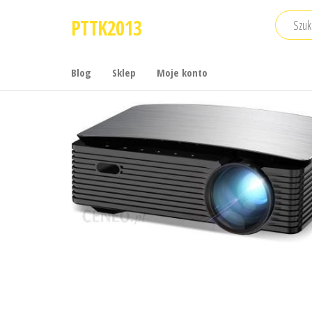
Przejdź
PTTK2013
do
treści
Blog
Sklep
Moje konto