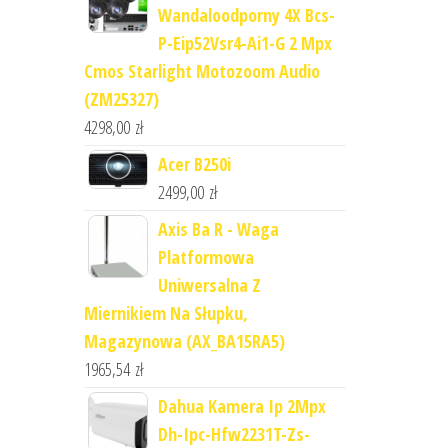
Wandaloodporny 4X Bcs-
P-Eip52Vsr4-Ai1-G 2 Mpx
Cmos Starlight Motozoom Audio
(ZM25327)
4298,00
zł
Acer B250i
2499,00
zł
Axis Ba R - Waga
Platformowa
Uniwersalna Z
Miernikiem Na Słupku,
Magazynowa (AX_BA15RA5)
1965,54
zł
Dahua Kamera Ip 2Mpx
Dh-Ipc-Hfw2231T-Zs-