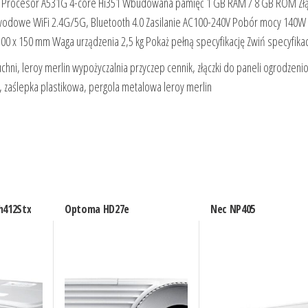
0 Procesor A531G 4-core Hi351 Wbudowana pamięć 1 GB RAM / 8 GB ROM Złą
ewodowe WiFi 2.4G/5G, Bluetooth 4.0 Zasilanie AC100-240V Pobór mocy 140W
0 x 150 mm Waga urządzenia 2,5 kg Pokaż pełną specyfikację Zwiń specyfikac
chni, leroy merlin wypożyczalnia przyczep cennik, złączki do paneli ogrodzeni
, zaślepka plastikowa, pergola metalowa leroy merlin
412Stx
Optoma HD27e
Nec NP405