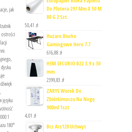
Europapier Rolka Papieru
Do Plotera 297 Mm X 50 M
acje, jak
80 G 2 Szt.
50,41
zł
zutnik
 ostrości
Huzaro Biurko
acji
Gamingowe Hero 7.7
ni.
616,88
zł
yjnego,
HSM SECURIO B22 3,9 x 30
e dysku
mm
uje
2399,83
zł
 dźwięk
ZARYS Worek Do
,
Zbiórkimoczu Na Nogę
w języku
900ml 1szt
ywotność
4,01
zł
5000:1
razu 180°
Bcs Ars120 Uchwyt