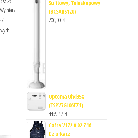
cza 2x
Sufitowy, Teleskopowy
 Wymiary
(BCSARS120)
ję
200,00
zł
owych,
Optoma Uhd35X
(E9PV7GL06EZ1)
4439,47
zł
Cofra V172 0 02.Z46
Dziurkacz