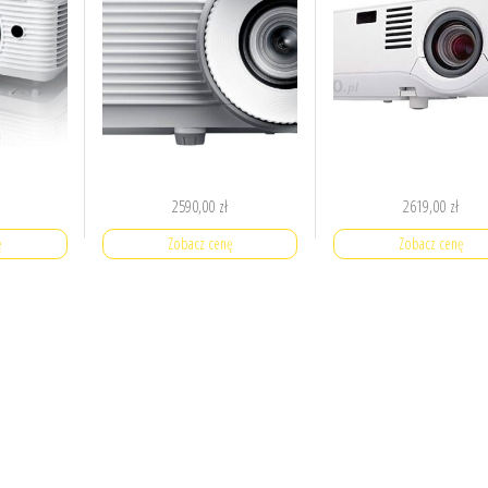
2590,00
zł
2619,00
zł
ę
Zobacz cenę
Zobacz cenę