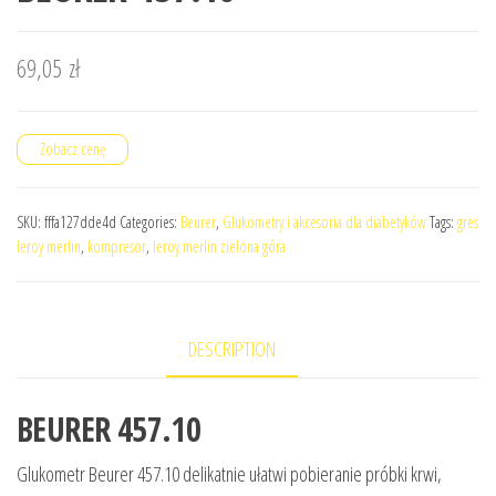
69,05
zł
Zobacz cenę
SKU:
fffa127dde4d
Categories:
Beurer
,
Glukometry i akcesoria dla diabetyków
Tags:
gres
leroy merlin
,
kompresor
,
leroy merlin zielona góra
DESCRIPTION
BEURER 457.10
Glukometr Beurer 457.10 delikatnie ułatwi pobieranie próbki krwi,