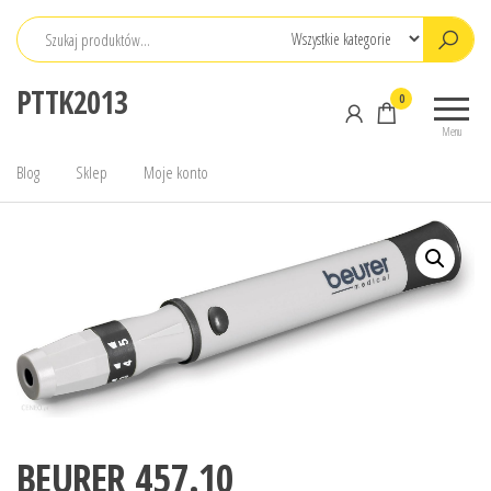
Przejdź
do
treści
PTTK2013
0
Menu
Blog
Sklep
Moje konto
BEURER 457.10