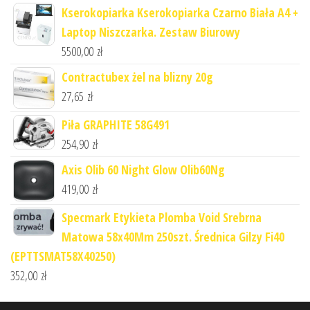
Kserokopiarka Kserokopiarka Czarno Biała A4 +
Laptop Niszczarka. Zestaw Biurowy
5500,00
zł
Contractubex żel na blizny 20g
27,65
zł
Piła GRAPHITE 58G491
254,90
zł
Axis Olib 60 Night Glow Olib60Ng
419,00
zł
Specmark Etykieta Plomba Void Srebrna
Matowa 58x40Mm 250szt. Średnica Gilzy Fi40
(EPTTSMAT58X40250)
352,00
zł