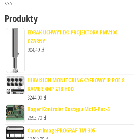
zzzzz
Produkty
EDBAK UCHWYT DO PROJEKTORA PMV100
CZARNY
904,49
zł
HIKVISION MONITORING CYFROWY IP POE 8
KAMER 4MP 2TB HDD
3244,00
zł
Roger Kontroler Dostępu Mc16-Pac-5
2693,70
zł
Canon imagePROGRAF TM-305
13499,00
zł