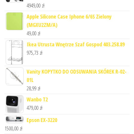
4949,00
zł
Apple Silicone Case Iphone 6/6S Zielony
(MGXU2ZM/A)
49,00
zł
Ikea Utrusta Wnętrze Szaf Gospod 403.258.89
975,73
zł
Vanity KOPYTKO DO ODSUWANIA SKÓREK R-02-
01L
28,99
zł
Wanbo T2
479,00
zł
Epson EX-3220
1500,00
zł