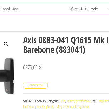
Axis 0883-041 Q1615 Mk I
Barebone (883041)
6275,00
zł
Zobacz cenę
SKU:
b6768ec92344
Categories:
Axis
,
Kamery przemysłowe
Tags:
leroy mer
kuchenne projekty
,
panele
,
rolety dzień noc leroy merlin