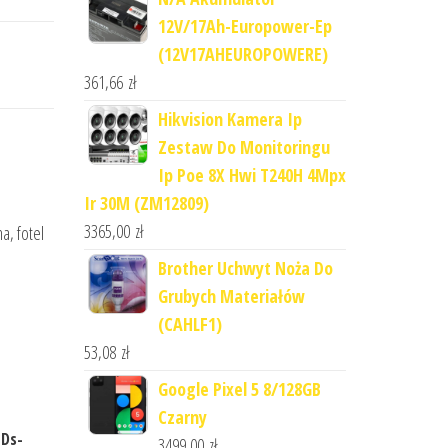
12V/17Ah-Europower-Ep
(12V17AHEUROPOWERE)
361,66
zł
Hikvision Kamera Ip
Zestaw Do Monitoringu
Ip Poe 8X Hwi T240H 4Mpx
Ir 30M (ZM12809)
3365,00
zł
a, fotel
Brother Uchwyt Noża Do
Grubych Materiałów
(CAHLF1)
53,08
zł
Google Pixel 5 8/128GB
Czarny
 Ds-
3499,00
zł