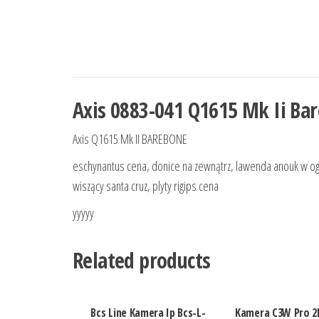
Axis 0883-041 Q1615 Mk Ii Ba
Axis Q1615 Mk II BAREBONE
eschynantus cena, donice na zewnątrz, lawenda anouk w ogr
wiszący santa cruz, plyty rigips cena
yyyyy
Related products
Bcs Line Kamera Ip Bcs-L-
Kamera C3W Pro 