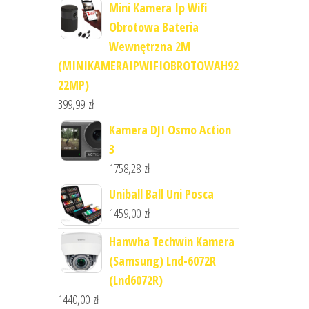
Mini Kamera Ip Wifi
Obrotowa Bateria
Wewnętrzna 2M
(MINIKAMERAIPWIFIOBROTOWAH92
22MP)
399,99
zł
Kamera DJI Osmo Action
3
1758,28
zł
Uniball Ball Uni Posca
1459,00
zł
Hanwha Techwin Kamera
(Samsung) Lnd-6072R
(Lnd6072R)
1440,00
zł