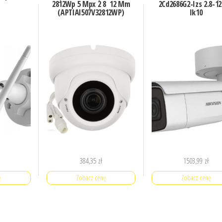
2812Wp 5 Mpx 2 8 12 Mm
2Cd2686G2-Izs 2.8-
(APTIAI507V32812WP)
Ik10
384,35
zł
1503,99
zł
ę
Zobacz cenę
Zobacz cenę