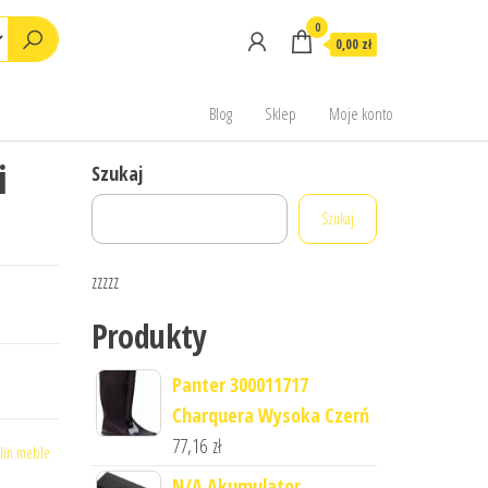
0
0,00 zł
Blog
Sklep
Moje konto
i
Szukaj
Szukaj
zzzzz
Produkty
Panter 300011717
Charquera Wysoka Czerń
77,16
zł
lin meble
N/A Akumulator