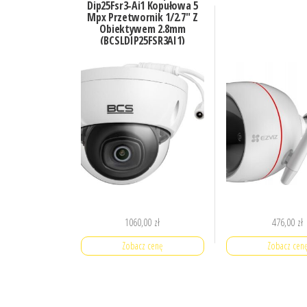
Dip25Fsr3-Ai1 Kopułowa 5
Mpx Przetwornik 1/2.7″ Z
Obiektywem 2.8mm
(BCSLDIP25FSR3AI1)
1060,00
zł
476,00
zł
Zobacz cenę
Zobacz cen