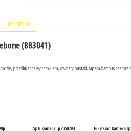
DESCRIPTION
rebone (883041)
odzie, przedłużacz z wyłącznikiem, owczary pustaki, tapeta bambus castoram
2Mp
Apti Kamera Ip Ai507V3
Hikvision Kamera Ip