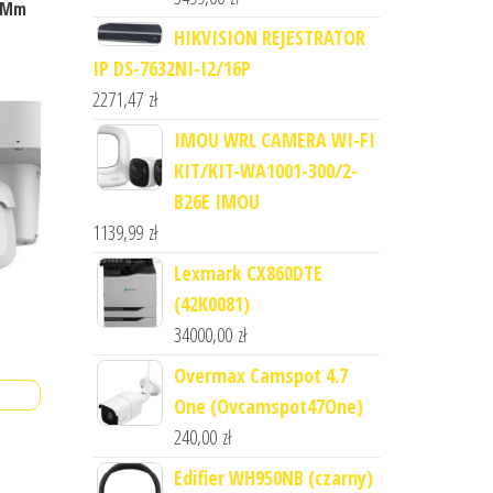
12Mm
HIKVISION REJESTRATOR
IP DS-7632NI-I2/16P
2271,47
zł
IMOU WRL CAMERA WI-FI
KIT/KIT-WA1001-300/2-
B26E IMOU
1139,99
zł
Lexmark CX860DTE
(42K0081)
34000,00
zł
Overmax Camspot 4.7
One (Ovcamspot47One)
240,00
zł
Edifier WH950NB (czarny)