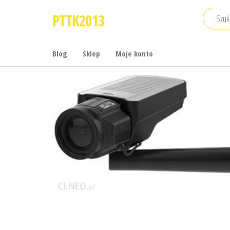
Przejdź
PTTK2013
do
treści
Blog
Sklep
Moje konto