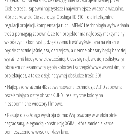
Projektor XGIMI Aura 4K, bez uwzględnienia zaprojektowanej przez
Ciebie treści, zapewni najczystsze i najwierniejsze wrażenia wizualne,
które całkowicie Cię zauroczą. Obsługa HDR10 + dla inteligentnej
regulacji projekcji, kompensacja ruchu MEMC i technologia wyświetlania
treści pomagają zapewnić, że ten projektor ma najlepszy maksymalny
współczynnik kontrastu, dzięki czemu treść wyświetlana na ekranie
będzie znacznie jaśniejsza, ostrzejsza, a ciemne obszary będą bardziej
wyraźne niż kiedykolwiek wcześniej. Ciesz się najbardziej realistycznym
obrazem z niesamowitą głębią kolorów i szczegółów we wszystkim, co
projektujesz, a także dzięki natywnej obsłudze treści 3D!
• Najlepsze wrażenia 4K: zaawansowana technologia ALPD zapewnia
oszałamiająco ostry obraz 4K UHD i realistyczne kolory na
niezapomniane wieczory filmowe.
• Pasuje do każdego wystroju domu: Wyposażony w wielokrotnie
nagradzaną, elegancką konstrukcję XGIMI, która zamienia każde
pomieszczenie w wysokiej klasy kino.