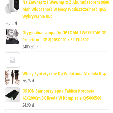
Na Zewnątrz I Wewnątrz Z Akumulatorem 9600
Mah Widoczność W Nocy Wodoszczelność Ip65
Wykrywanie Ruc
526,12
zł
Oryginalna Lampa Do OPTOMA TW675UTiM-3D
Projektor - SP.8JR03GC01 / BL-FU280C
2400,80
zł
Włosy Syntetyczne Do Wplatania Afroloki Brąz
36,76
zł
ORION Samoprzylepna Tablica Kredowa
45X200Cm 5X Kreda W Komplecie Cy5000500
24,99
zł