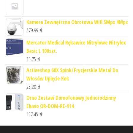
Kamera Zewnętrzna Obrotowa Wifi 5Mpx 4Mpx
379,99
zł
Mercator Medical Rękawice Nitrylowe Nitrylex
Basic L 100szt.
11,75
zł
Activeshop 60X Spinki Fryzjerskie Metal Do
Włosów Upięcie Kok
25,20
zł
Orno Zestaw Domofonowy Jednorodzinny
Eluvio OR-DOM-RE-914
157,45
zł