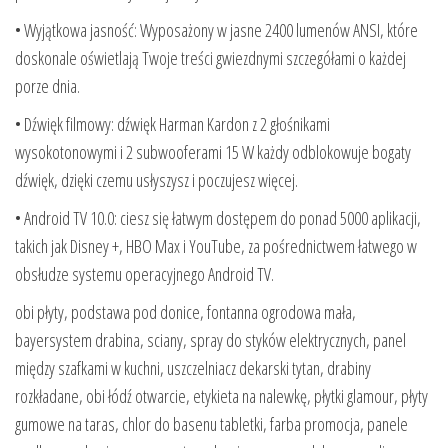
• Wyjątkowa jasność: Wyposażony w jasne 2400 lumenów ANSI, które
doskonale oświetlają Twoje treści gwiezdnymi szczegółami o każdej
porze dnia.
• Dźwięk filmowy: dźwięk Harman Kardon z 2 głośnikami
wysokotonowymi i 2 subwooferami 15 W każdy odblokowuje bogaty
dźwięk, dzięki czemu usłyszysz i poczujesz więcej.
• Android TV 10.0: ciesz się łatwym dostępem do ponad 5000 aplikacji,
takich jak Disney +, HBO Max i YouTube, za pośrednictwem łatwego w
obsłudze systemu operacyjnego Android TV.
obi płyty, podstawa pod donice, fontanna ogrodowa mała,
bayersystem drabina, sciany, spray do styków elektrycznych, panel
między szafkami w kuchni, uszczelniacz dekarski tytan, drabiny
rozkładane, obi łódź otwarcie, etykieta na nalewkę, płytki glamour, płyty
gumowe na taras, chlor do basenu tabletki, farba promocja, panele