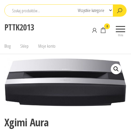
Przejdź
do
treści
PTTK2013
0
Menu
Blog
Sklep
Moje konto
Xgimi Aura