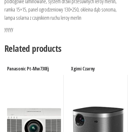
podlogowe laminowane, system drzwi przesuwnych leroy merlin,
ramka 15×15, panel ogrodzeniowy 130×250, okleina dąb sonoma,
lampa solarna z czujnikiem ruchu leroy merlin
yyyyy
Related products
Panasonic Pt-Mw730Ej
Xgimi Czarny