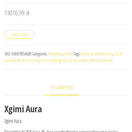
13016,99
zł
Zobacz cenę
SKU:
9dfd7f056b8f
Categories:
Projektory
,
XGIMI
Tags:
beton architektoniczny
,
drzwi
wewnętrzne leroy merlin
,
leroy merlin gliwice
,
leroy merlin płytki łazienkowe
DESCRIPTION
Xgimi Aura
Xgimi Aura