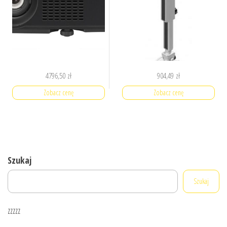
4796,50
zł
904,49
zł
Zobacz cenę
Zobacz cenę
Szukaj
Szukaj
zzzzz