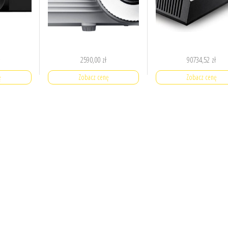
ł
2590,00
zł
90734,52
zł
ę
Zobacz cenę
Zobacz cenę