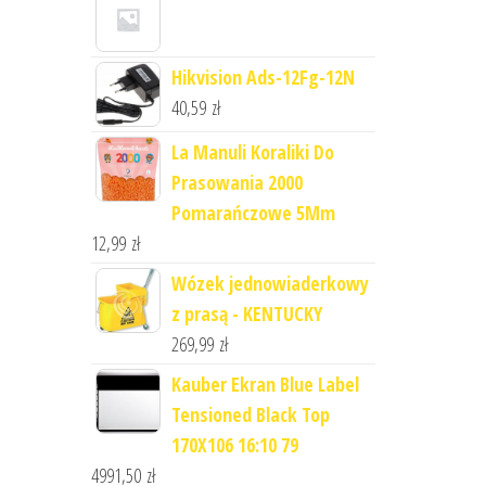
Hikvision Ads-12Fg-12N
40,59
zł
La Manuli Koraliki Do
Prasowania 2000
Pomarańczowe 5Mm
12,99
zł
Wózek jednowiaderkowy
z prasą - KENTUCKY
269,99
zł
Kauber Ekran Blue Label
Tensioned Black Top
170X106 16:10 79
4991,50
zł