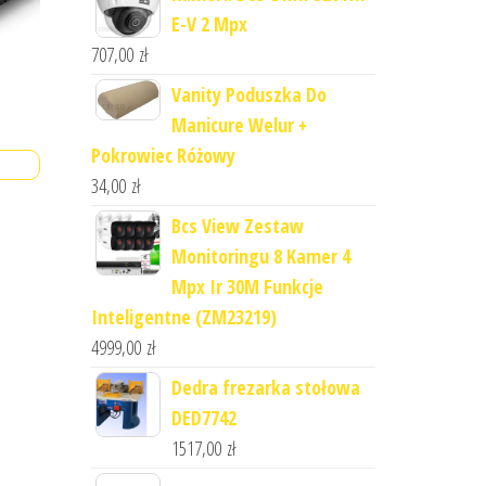
E-V 2 Mpx
707,00
zł
Vanity Poduszka Do
Manicure Welur +
Pokrowiec Różowy
34,00
zł
Bcs View Zestaw
Monitoringu 8 Kamer 4
Mpx Ir 30M Funkcje
Inteligentne (ZM23219)
4999,00
zł
Dedra frezarka stołowa
DED7742
1517,00
zł