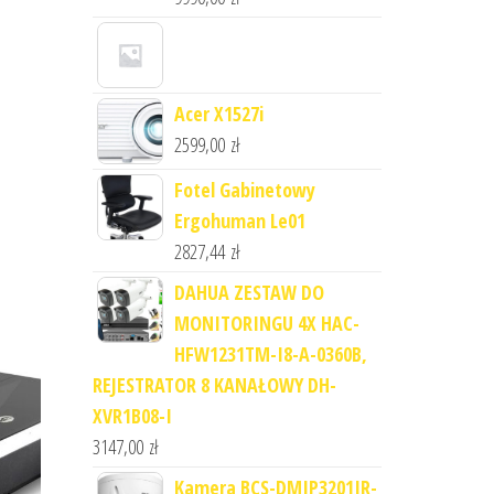
Acer X1527i
2599,00
zł
Fotel Gabinetowy
Ergohuman Le01
2827,44
zł
DAHUA ZESTAW DO
MONITORINGU 4X HAC-
HFW1231TM-I8-A-0360B,
REJESTRATOR 8 KANAŁOWY DH-
XVR1B08-I
3147,00
zł
Kamera BCS-DMIP3201IR-