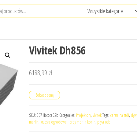
Vivitek Dh856
6188,99
zł
Zobacz cenę
SKU:
5671bccce52b
Categories:
Projektory
,
Vivitek
Tags:
cerata na stół
,
dyw
merlin
,
krzesła ogrodowe
,
leroy merlin konin
,
płyta osb