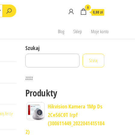
0
0,00 zł
Blog
Sklep
Moje konto
Szukaj
Szukaj
zzzzz
Produkty
Hikvision Kamera 1Mp Ds
any leroy
2Ce56C0T Irpf
(300611449_2022041415184
2)