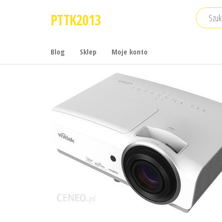
Przejdź
PTTK2013
do
treści
Blog
Sklep
Moje konto