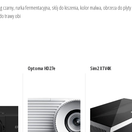
g czarny, rurka fermentacyjna, słój do kiszenia, kolor malwa, obrzeza do plyty
 do trawy obi
Optoma HD27e
Sim2 XTV4K