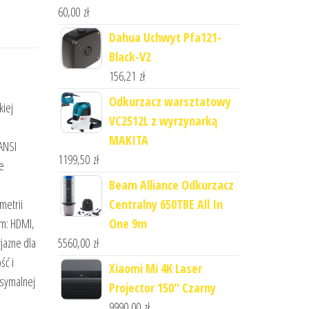
60,00
zł
Dahua Uchwyt Pfa121-
Black-V2
156,21
zł
Odkurzacz warsztatowy
kiej
VC2512L z wyrzynarką
MAKITA
ANSI
1199,50
zł
ze
Beam Alliance Odkurzacz
Centralny 650TBE All In
metrii
One 9m
ym: HDMI,
5560,00
zł
jazne dla
ść i
Xiaomi Mi 4K Laser
ksymalnej
Projector 150'' Czarny
9990,00
zł