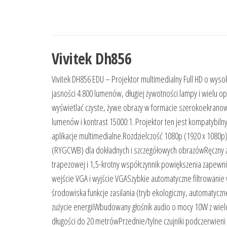
Vivitek Dh856
Vivitek DH856 EDU – Projektor multimedialny Full HD o wysok
jasności 4.800 lumenów, długiej żywotności lampy i wielu o
wyświetlać czyste, żywe obrazy w formacie szerokoekranowy
lumenów i kontrast 15000:1. Projektor ten jest kompatybiln
aplikacje multimedialne.Rozdzielczość 1080p (1920 x 1080p
(RYGCWB) dla dokładnych i szczegółowych obrazówRęczny zoo
trapezowej i 1,5-krotny współczynnik powiększenia zapewnia
wejście VGA i wyjście VGASzybkie automatyczne filtrowanie
środowiska funkcje zasilania (tryb ekologiczny, automatyczn
zużycie energiiWbudowany głośnik audio o mocy 10W z wiel
długości do 20 metrówPrzednie/tylne czujniki podczerwieni