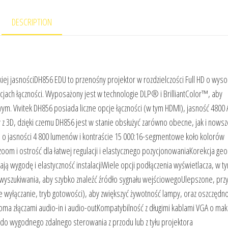
DESCRIPTION
iej jasnościDH856 EDU to przenośny projektor w rozdzielczości Full HD o wyso
pcjach łączności. Wyposażony jest w technologie DLP® i BrilliantColor™, aby
m. Vivitek DH856 posiada liczne opcje łączności (w tym HDMI), jasność 4800 
y z 3D, dzięki czemu DH856 jest w stanie obsłużyć zarówno obecne, jak i nows
) o jasności 4 800 lumenów i kontraście 15 000:16-segmentowe koło kolorów
m i ostrość dla łatwej regulacji i elastycznego pozycjonowaniaKorekcja geo
ją wygodę i elastyczność instalacjiWiele opcji podłączenia wyświetlacza, w t
 wyszukiwania, aby szybko znaleźć źródło sygnału wejściowegoUlepszone, przy
e wyłączanie, tryb gotowości), aby zwiększyć żywotność lampy, oraz oszczędno
oma złączami audio-in i audio-outKompatybilność z długimi kablami VGA o ma
 do wygodnego zdalnego sterowania z przodu lub z tyłu projektora