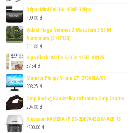
Ddpai Mini Full Hd 1080P 30Fps
199,00
zł
Vidaxl Flaga Niemiec Z Masztem 5 55 M
Aluminium (3147120)
211,08
zł
Hipo Klocki Wafle 5,5Cm 125El. A0125
37,54
zł
Monitor Philips V-line 27" 275V8LA/00
808,25
zł
Omp Racing Kamizelka Ochronna Omp Czarna
294,00
zł
Hikvision KAMERA IP DS-2DE7A432IW-AEB T5
4200,00
zł