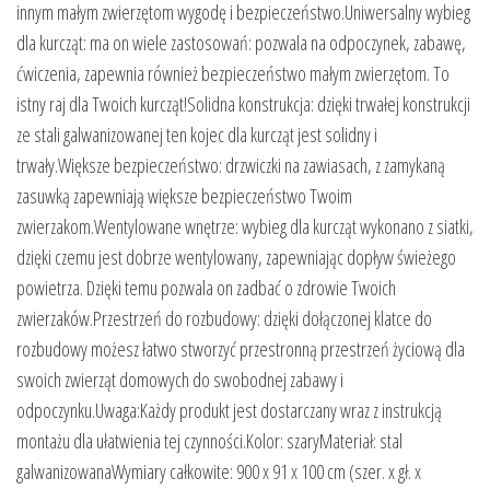
innym małym zwierzętom wygodę i bezpieczeństwo.Uniwersalny wybieg
dla kurcząt: ma on wiele zastosowań: pozwala na odpoczynek, zabawę,
ćwiczenia, zapewnia również bezpieczeństwo małym zwierzętom. To
istny raj dla Twoich kurcząt!Solidna konstrukcja: dzięki trwałej konstrukcji
ze stali galwanizowanej ten kojec dla kurcząt jest solidny i
trwały.Większe bezpieczeństwo: drzwiczki na zawiasach, z zamykaną
zasuwką zapewniają większe bezpieczeństwo Twoim
zwierzakom.Wentylowane wnętrze: wybieg dla kurcząt wykonano z siatki,
dzięki czemu jest dobrze wentylowany, zapewniając dopływ świeżego
powietrza. Dzięki temu pozwala on zadbać o zdrowie Twoich
zwierzaków.Przestrzeń do rozbudowy: dzięki dołączonej klatce do
rozbudowy możesz łatwo stworzyć przestronną przestrzeń życiową dla
swoich zwierząt domowych do swobodnej zabawy i
odpoczynku.Uwaga:Każdy produkt jest dostarczany wraz z instrukcją
montażu dla ułatwienia tej czynności.Kolor: szaryMateriał: stal
galwanizowanaWymiary całkowite: 900 x 91 x 100 cm (szer. x gł. x