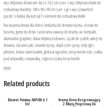
wys.)Wymiary drzwiczek: 46,5 x 74,5 cm (szer. x wys.)Wymiary klatki do
rozbudowy (każdej): 100 x 90 x 90 cm (szer. x gł. x wys.)Zawartość
paczki:1 x klatka dla kurcząt7 x element do rozbudowy klatki
lina wspinaczkowa dla dzieci, heblarka do drewna ręczna, zestaw do
basenu, gumy do drzwi, castorama zawiasy do bramy, wc kompakt,
akumulator graphite, dulux błękitny lodowiec, rączki do szafek, wkręt do
drewna, obi wieszaki, siewnik ręczny, dupli color spray, ledy rgb z
pilotem, listwa ćwierćwałek, górka w ogrodzie, leroy merlin osb, szafka
pod umywalkę z umywalką, cegła na ścianę leroy merlin
yyyyy
Related products
Biowet Puławy ARPON G 1
Kramp Krem Rozgrzewający
litr
Z Miętą Pieprzową Do