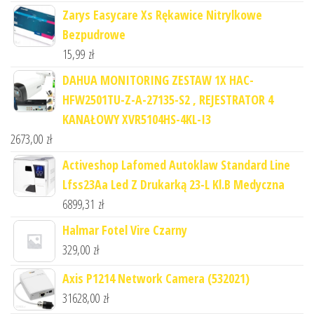
Zarys Easycare Xs Rękawice Nitrylkowe
Bezpudrowe
15,99
zł
DAHUA MONITORING ZESTAW 1X HAC-
HFW2501TU-Z-A-27135-S2 , REJESTRATOR 4
KANAŁOWY XVR5104HS-4KL-I3
2673,00
zł
Activeshop Lafomed Autoklaw Standard Line
Lfss23Aa Led Z Drukarką 23-L Kl.B Medyczna
6899,31
zł
Halmar Fotel Vire Czarny
329,00
zł
Axis P1214 Network Camera (532021)
31628,00
zł