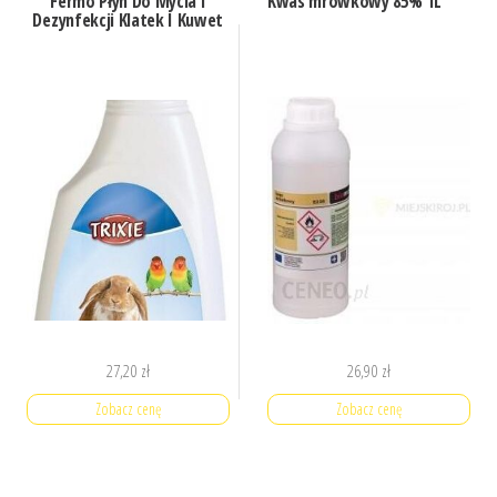
Fermo Płyn Do Mycia I
Kwas mrówkowy 85% 1L
Dezynfekcji Klatek I Kuwet
27,20
zł
26,90
zł
Zobacz cenę
Zobacz cenę