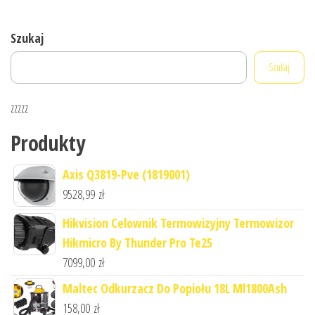
Szukaj
Szukaj
zzzzz
Produkty
Axis Q3819-Pve (1819001)
9528,99
zł
Hikvision Celownik Termowizyjny Termowizor
Hikmicro By Thunder Pro Te25
7099,00
zł
Maltec Odkurzacz Do Popiołu 18L Ml1800Ash
158,00
zł