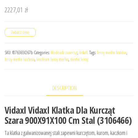
2227,01
zł
Zobacz cenę
SKU:
f076365f267b
Categories:
Hodowla zwierząt
,
VidaXL
Tags:
leroy merlin kraków
,
leroy merlin kuchnia
,
linoleum leroy merlin
,
merlin leroy
DESCRIPTION
Vidaxl Vidaxl Klatka Dla Kurcząt
Szara 900X91X100 Cm Stal (3106466)
Ta klatka z galwanizowanej stali zapewni kurczętom, kurom, kaczkom i