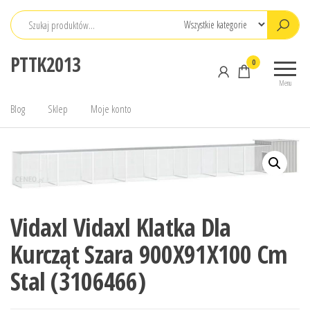
Przejdź
do
treści
PTTK2013
0
Menu
Blog
Sklep
Moje konto
Vidaxl Vidaxl Klatka Dla
Kurcząt Szara 900X91X100 Cm
Stal (3106466)