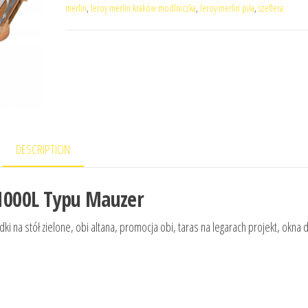
merlin
,
leroy merlin kraków modlniczka
,
leroy merlin piła
,
szeflera
DESCRIPTION
i 1000L Typu Mauzer
 na stół zielone, obi altana, promocja obi, taras na legarach projekt, okna 