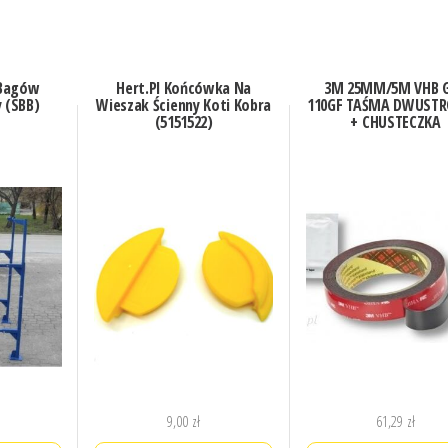
 Bagów
Hert.Pl Końcówka Na
3M 25MM/5M VHB 
 (SBB)
Wieszak Ścienny Koti Kobra
110GF TAŚMA DWUST
(5151522)
+ CHUSTECZKA
9,00
zł
61,29
zł