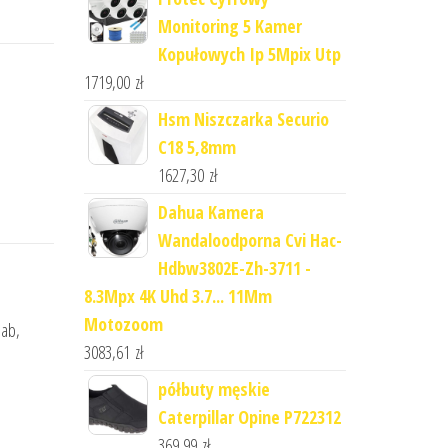
Monitoring 5 Kamer
Kopułowych Ip 5Mpix Utp
1719,00
zł
Hsm Niszczarka Securio
C18 5,8mm
1627,30
zł
Dahua Kamera
Wandaloodporna Cvi Hac-
Hdbw3802E-Zh-3711 -
8.3Mpx 4K Uhd 3.7... 11Mm
Motozoom
dab,
3083,61
zł
półbuty męskie
Caterpillar Opine P722312
369,99
zł