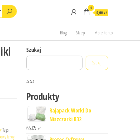
0
0,00 zł
Blog
Sklep
Moje konto
iki
Szukaj
Szukaj
zzzzz
Produkty
Rajapack Worki Do
Niszczarki B32
66,05
zł
w
Tags:
azowy leroy
Protec Cyfrowy