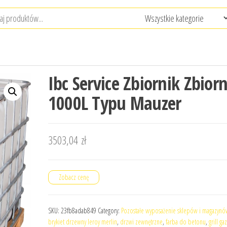
Ibc Service Zbiornik Zbiorn
1000L Typu Mauzer
3503,04
zł
Zobacz cenę
SKU:
23fb8adab849
Category:
Pozostałe wyposażenie sklepów i magazynó
brykiet drzewny leroy merlin
,
drzwi zewnętrzne
,
farba do betonu
,
grill g