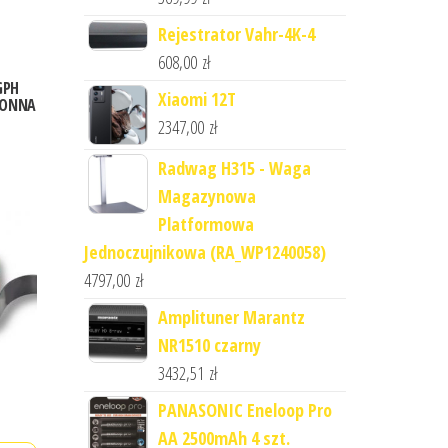
Rejestrator Vahr-4K-4
608,00
zł
GPH
Xiaomi 12T
RONNA
2347,00
zł
Radwag H315 - Waga
Magazynowa
Platformowa
Jednoczujnikowa (RA_WP1240058)
4797,00
zł
Amplituner Marantz
NR1510 czarny
3432,51
zł
PANASONIC Eneloop Pro
AA 2500mAh 4 szt.