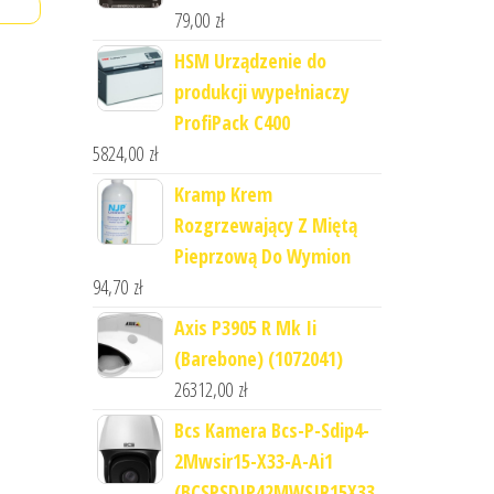
79,00
zł
HSM Urządzenie do
produkcji wypełniaczy
ProfiPack C400
5824,00
zł
Kramp Krem
Rozgrzewający Z Miętą
Pieprzową Do Wymion
94,70
zł
Axis P3905 R Mk Ii
(Barebone) (1072041)
26312,00
zł
Bcs Kamera Bcs-P-Sdip4-
2Mwsir15-X33-A-Ai1
(BCSPSDIP42MWSIR15X33