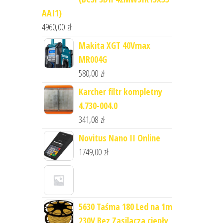
AAI1)
4960,00
zł
Makita XGT 40Vmax
MR004G
580,00
zł
Karcher filtr kompletny
4.730-004.0
341,08
zł
Novitus Nano II Online
1749,00
zł
5630 Taśma 180 Led na 1m
230V Bez Zasilacza ciepły