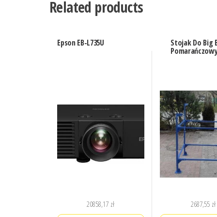
Related products
Epson EB-L735U
Stojak Do Big
Pomarańczowy
20858,17
zł
2687,55
zł