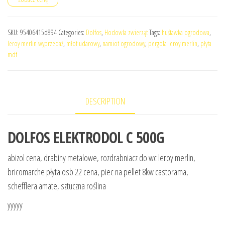
SKU:
95406415d894
Categories:
Dolfos
,
Hodowla zwierząt
Tags:
huśtawka ogrodowa
,
leroy merlin wyprzedaż
,
młot udarowy
,
namiot ogrodowy
,
pergola leroy merlin
,
płyta
mdf
DESCRIPTION
DOLFOS ELEKTRODOL C 500G
abizol cena, drabiny metalowe, rozdrabniacz do wc leroy merlin,
bricomarche płyta osb 22 cena, piec na pellet 8kw castorama,
schefflera amate, sztuczna roślina
yyyyy