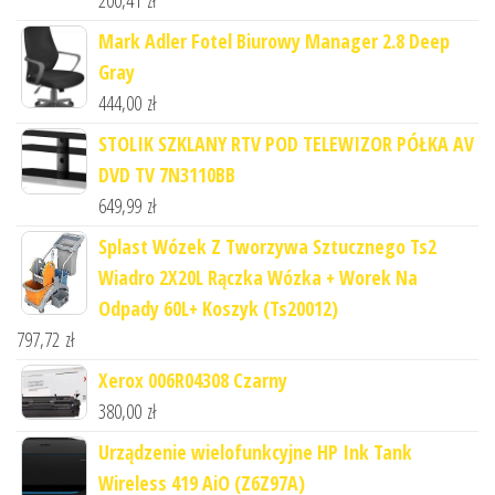
Mark Adler Fotel Biurowy Manager 2.8 Deep
Gray
444,00
zł
STOLIK SZKLANY RTV POD TELEWIZOR PÓŁKA AV
DVD TV 7N3110BB
649,99
zł
Splast Wózek Z Tworzywa Sztucznego Ts2
Wiadro 2X20L Rączka Wózka + Worek Na
Odpady 60L+ Koszyk (Ts20012)
797,72
zł
Xerox 006R04308 Czarny
380,00
zł
Urządzenie wielofunkcyjne HP Ink Tank
Wireless 419 AiO (Z6Z97A)