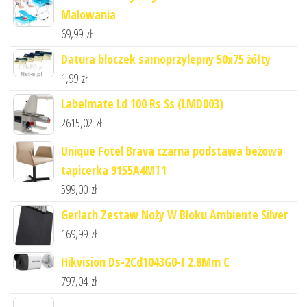
Malowania
69,99
zł
Datura bloczek samoprzylepny 50x75 żółty
1,99
zł
Labelmate Ld 100 Rs Ss (LMD003)
2615,02
zł
Unique Fotel Brava czarna podstawa beżowa
tapicerka 9155A4MT1
599,00
zł
Gerlach Zestaw Noży W Bloku Ambiente Silver
169,99
zł
Hikvision Ds-2Cd1043G0-I 2.8Mm C
797,04
zł