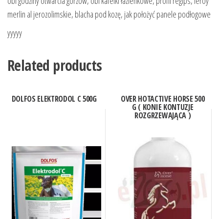
obi godziny otwarcia gorzów, obi kafelki łazienkowe, profil regips, leroy
merlin al jerozolimskie, blacha pod kozę, jak położyć panele podłogowe
yyyyy
Related products
DOLFOS ELEKTRODOL C 500G
OVER HOTACTIVE HORSE 500
G ( KONIE KONTUZJE
ROZGRZEWAJĄCA )