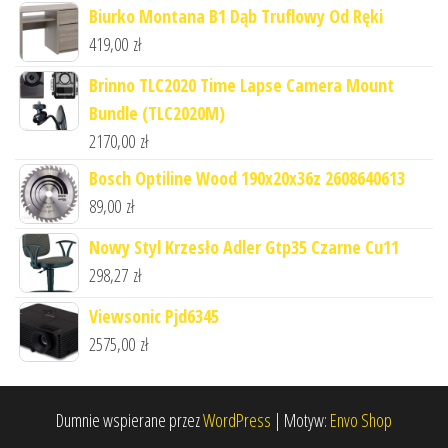
Biurko Montana B1 Dąb Truflowy Od Ręki
419,00
zł
Brinno TLC2020 Time Lapse Camera Mount
Bundle (TLC2020M)
2170,00
zł
Bosch Optiline Wood 190x20x36z 2608640613
89,00
zł
Nowy Styl Krzesło Adler Gtp35 Czarne Cu11
298,27
zł
Viewsonic Pjd6345
2575,00
zł
Dumnie wspierane przez
WordPress
|
Motyw:
Envo Shop