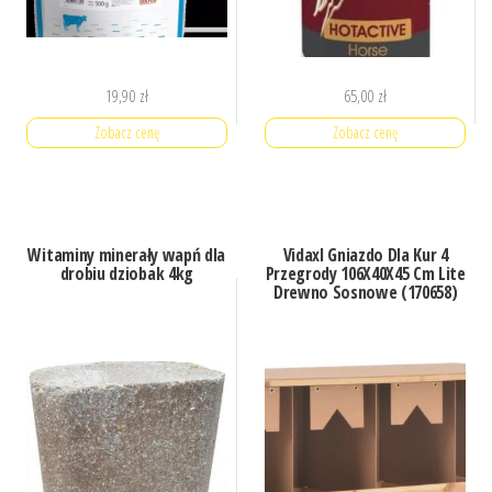
19,90
zł
65,00
zł
Zobacz cenę
Zobacz cenę
Witaminy minerały wapń dla
Vidaxl Gniazdo Dla Kur 4
drobiu dziobak 4kg
Przegrody 106X40X45 Cm Lite
Drewno Sosnowe (170658)