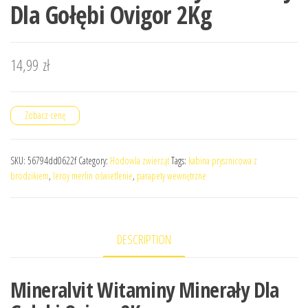
Dla Gołębi Ovigor 2Kg
14,99
zł
Zobacz cenę
SKU:
56794dd0622f
Category:
Hodowla zwierząt
Tags:
kabina prysznicowa z
brodzikiem
,
leroy merlin oświetlenie
,
parapety wewnętrzne
DESCRIPTION
Mineralvit Witaminy Minerały Dla