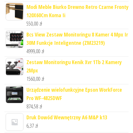
Modi Meble Biurko Drewno Retro Czarne Fronty
120X60Cm Koma Ii
550,00
zł
Bcs View Zestaw Monitoringu 8 Kamer 4 Mpx Ir
30M Funkcje Inteligentne (ZM23219)
4999,00
zł
Zestaw Monitoringu Kenik Xvr 1Tb 2 Kamery
2Mpx
1560,00
zł
Urządzenie wielofunkcyjne Epson WorkForce
Pro WF-4825DWF
874,58
zł
Druk Dowód Wewnętrzny A6 M&P k13
6,37
zł