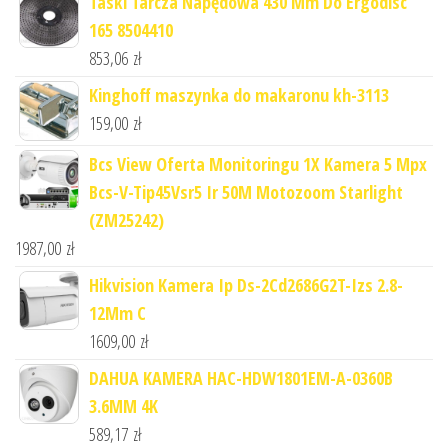
Taski Tarcza Napędowa 430 Mm Do Ergodisc
165 8504410
853,06
zł
Kinghoff maszynka do makaronu kh-3113
159,00
zł
Bcs View Oferta Monitoringu 1X Kamera 5 Mpx
Bcs-V-Tip45Vsr5 Ir 50M Motozoom Starlight
(ZM25242)
1987,00
zł
Hikvision Kamera Ip Ds-2Cd2686G2T-Izs 2.8-
12Mm C
1609,00
zł
DAHUA KAMERA HAC-HDW1801EM-A-0360B
3.6MM 4K
589,17
zł