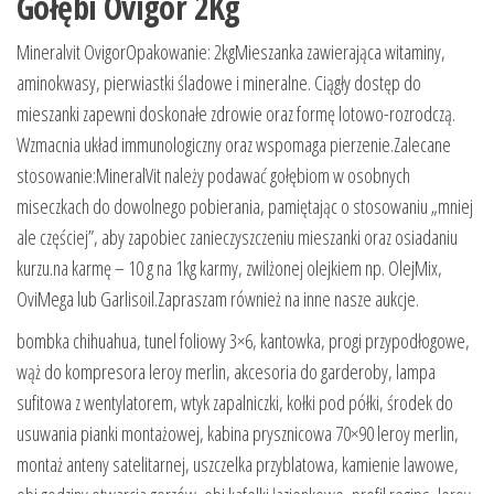
Gołębi Ovigor 2Kg
Mineralvit OvigorOpakowanie: 2kgMieszanka zawierająca witaminy,
aminokwasy, pierwiastki śladowe i mineralne. Ciągły dostęp do
mieszanki zapewni doskonałe zdrowie oraz formę lotowo-rozrodczą.
Wzmacnia układ immunologiczny oraz wspomaga pierzenie.Zalecane
stosowanie:MineralVit należy podawać gołębiom w osobnych
miseczkach do dowolnego pobierania, pamiętając o stosowaniu „mniej
ale częściej”, aby zapobiec zanieczyszczeniu mieszanki oraz osiadaniu
kurzu.na karmę – 10 g na 1kg karmy, zwilżonej olejkiem np. OlejMix,
OviMega lub Garlisoil.Zapraszam również na inne nasze aukcje.
bombka chihuahua, tunel foliowy 3×6, kantowka, progi przypodłogowe,
wąż do kompresora leroy merlin, akcesoria do garderoby, lampa
sufitowa z wentylatorem, wtyk zapalniczki, kołki pod półki, środek do
usuwania pianki montażowej, kabina prysznicowa 70×90 leroy merlin,
montaż anteny satelitarnej, uszczelka przyblatowa, kamienie lawowe,