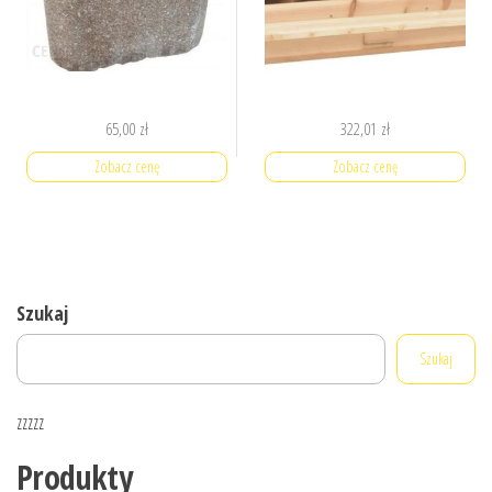
65,00
zł
322,01
zł
Zobacz cenę
Zobacz cenę
Szukaj
Szukaj
zzzzz
Produkty