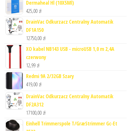
Dermaheal Hl (10X5Ml)
425,00
zł
DrainVac Odkurzacz Centralny Automatik
DF1A150
12750,00
zł
XO kabel NB143 USB - microUSB 1,0 m 2,4A
czerwony
12,99
zł
Redmi 9A 2/32GB Szary
419,00
zł
DrainVac Odkurzacz Centralny Automatik
DF2A312
17100,00
zł
Einhell Trimmerspole T/GræStrimmer Gc-Et