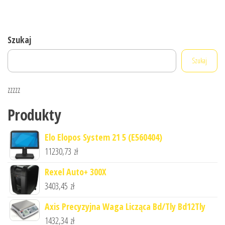
Szukaj
Szukaj
zzzzz
Produkty
Elo Elopos System 21 5 (E560404)
11230,73
zł
Rexel Auto+ 300X
3403,45
zł
Axis Precyzyjna Waga Licząca Bd/Tly Bd12Tly
1432,34
zł