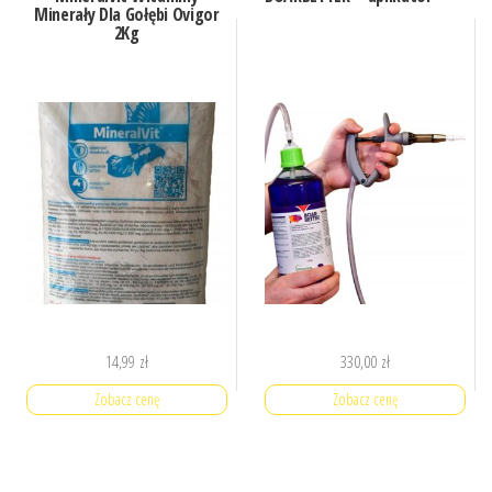
Minerały Dla Gołębi Ovigor
2Kg
14,99
zł
330,00
zł
Zobacz cenę
Zobacz cenę