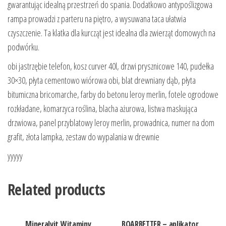
gwarantując idealną przestrzeń do spania. Dodatkowo antypoślizgowa
rampa prowadzi z parteru na piętro, a wysuwana taca ułatwia
czyszczenie. Ta klatka dla kurcząt jest idealna dla zwierząt domowych na
podwórku.
obi jastrzębie telefon, kosz curver 40l, drzwi prysznicowe 140, pudełka
30×30, płyta cementowo wiórowa obi, blat drewniany dąb, płyta
bitumiczna bricomarche, farby do betonu leroy merlin, fotele ogrodowe
rozkładane, komarzyca roślina, blacha ażurowa, listwa maskująca
drzwiowa, panel przyblatowy leroy merlin, prowadnica, numer na dom
grafit, złota lampka, zestaw do wypalania w drewnie
yyyyy
Related products
Mineralvit Witaminy
BOARBETTER – aplikator