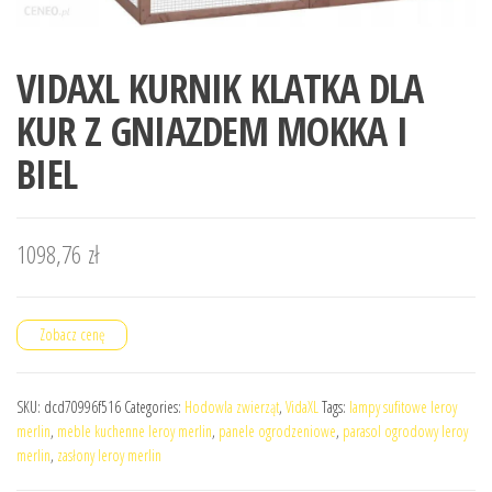
VIDAXL KURNIK KLATKA DLA
KUR Z GNIAZDEM MOKKA I
BIEL
1098,76
zł
Zobacz cenę
SKU:
dcd70996f516
Categories:
Hodowla zwierząt
,
VidaXL
Tags:
lampy sufitowe leroy
merlin
,
meble kuchenne leroy merlin
,
panele ogrodzeniowe
,
parasol ogrodowy leroy
merlin
,
zasłony leroy merlin