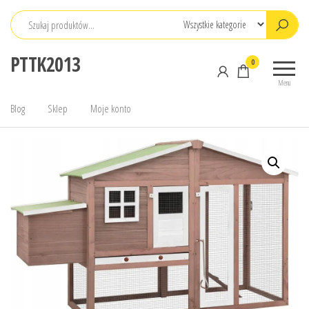
Przejdź
do
treści
PTTK2013
0
Menu
Blog
Sklep
Moje konto