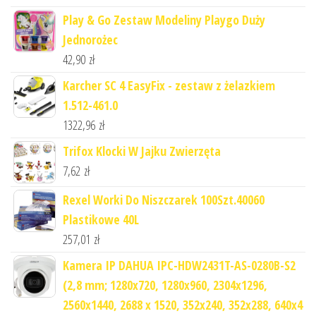
Play & Go Zestaw Modeliny Playgo Duży
Jednorożec
42,90
zł
Karcher SC 4 EasyFix - zestaw z żelazkiem
1.512-461.0
1322,96
zł
Trifox Klocki W Jajku Zwierzęta
7,62
zł
Rexel Worki Do Niszczarek 100Szt.40060
Plastikowe 40L
257,01
zł
Kamera IP DAHUA IPC-HDW2431T-AS-0280B-S2
(2,8 mm; 1280x720, 1280x960, 2304x1296,
2560x1440, 2688 x 1520, 352x240, 352x288, 640x4