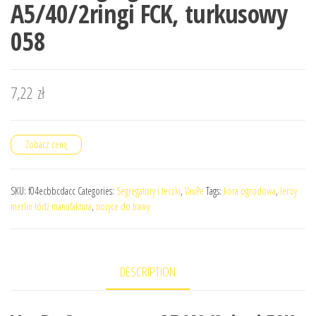
A5/40/2ringi FCK, turkusowy
058
7,22
zł
Zobacz cenę
SKU:
f04ecbbcdacc
Categories:
Segregatory i teczki
,
VauPe
Tags:
kora ogrodowa
,
leroy
merlin łódź manufaktura
,
nożyce do trawy
DESCRIPTION