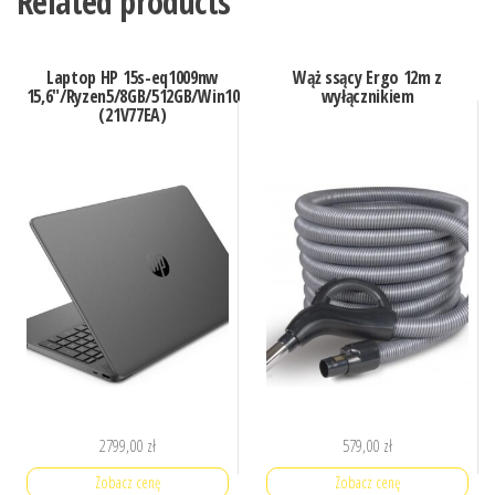
Related products
Laptop HP 15s-eq1009nw
Wąż ssący Ergo 12m z
15,6″/Ryzen5/8GB/512GB/Win10
wyłącznikiem
(21V77EA)
2799,00
zł
579,00
zł
Zobacz cenę
Zobacz cenę