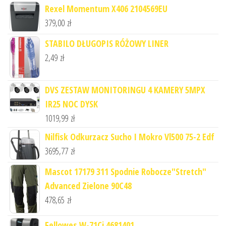
Rexel Momentum X406 2104569EU
379,00
zł
STABILO DŁUGOPIS RÓŻOWY LINER
2,49
zł
DVS ZESTAW MONITORINGU 4 KAMERY 5MPX
IR25 NOC DYSK
1019,99
zł
Nilfisk Odkurzacz Sucho I Mokro Vl500 75-2 Edf
3695,77
zł
Mascot 17179 311 Spodnie Robocze"Stretch"
Advanced Zielone 90C48
478,65
zł
Fellowes W-71Ci 4681401