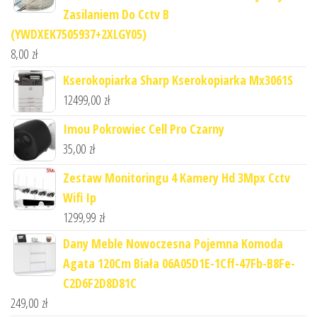
Zasilaniem Do Cctv B
(YWDXEK7505937+2XLGY05)
8,00
zł
Kserokopiarka Sharp Kserokopiarka Mx3061S
12499,00
zł
Imou Pokrowiec Cell Pro Czarny
35,00
zł
Zestaw Monitoringu 4 Kamery Hd 3Mpx Cctv
Wifi Ip
1299,99
zł
Dany Meble Nowoczesna Pojemna Komoda
Agata 120Cm Biała 06A05D1E-1Cff-47Fb-B8Fe-
C2D6F2D8D81C
249,00
zł