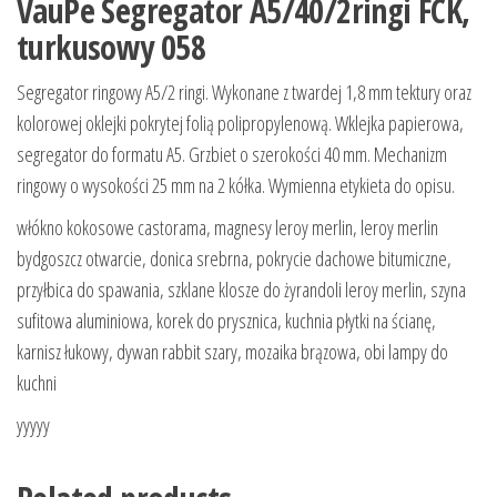
VauPe Segregator A5/40/2ringi FCK,
turkusowy 058
Segregator ringowy A5/2 ringi. Wykonane z twardej 1,8 mm tektury oraz
kolorowej oklejki pokrytej folią polipropylenową. Wklejka papierowa,
segregator do formatu A5. Grzbiet o szerokości 40 mm. Mechanizm
ringowy o wysokości 25 mm na 2 kółka. Wymienna etykieta do opisu.
włókno kokosowe castorama, magnesy leroy merlin, leroy merlin
bydgoszcz otwarcie, donica srebrna, pokrycie dachowe bitumiczne,
przyłbica do spawania, szklane klosze do żyrandoli leroy merlin, szyna
sufitowa aluminiowa, korek do prysznica, kuchnia płytki na ścianę,
karnisz łukowy, dywan rabbit szary, mozaika brązowa, obi lampy do
kuchni
yyyyy