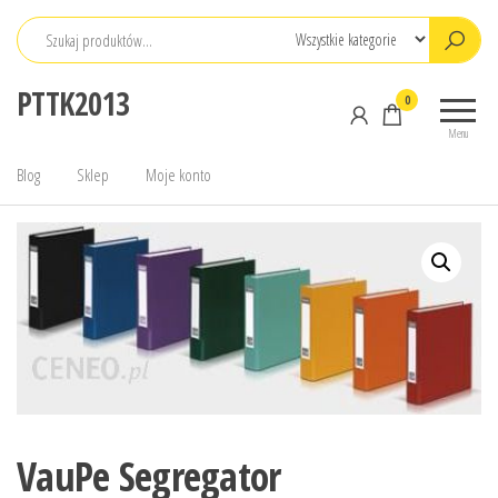
Przejdź
do
treści
PTTK2013
0
Menu
Blog
Sklep
Moje konto
VauPe Segregator