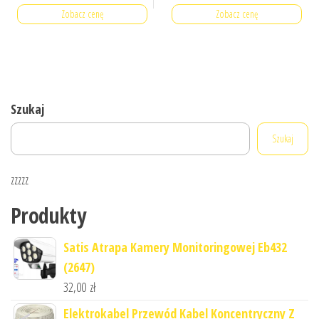
Zobacz cenę
Zobacz cenę
Szukaj
Szukaj
zzzzz
Produkty
Satis Atrapa Kamery Monitoringowej Eb432
(2647)
32,00
zł
Elektrokabel Przewód Kabel Koncentryczny Z