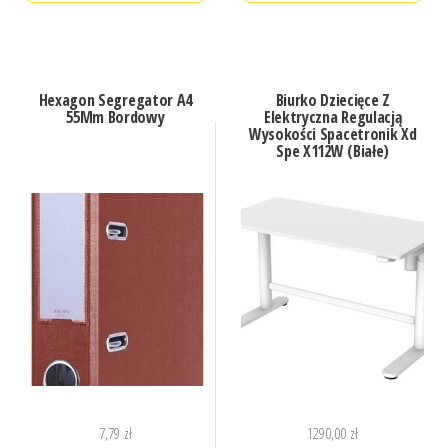
Hexagon Segregator A4
Biurko Dziecięce Z
55Mm Bordowy
Elektryczna Regulacją
Wysokości Spacetronik Xd
Spe X112W (Białe)
7,79
zł
1290,00
zł