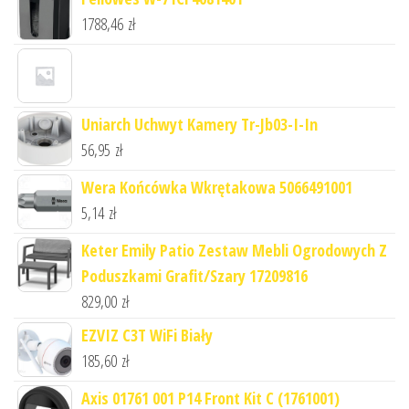
1788,46
zł
Uniarch Uchwyt Kamery Tr-Jb03-I-In
56,95
zł
Wera Końcówka Wkrętakowa 5066491001
5,14
zł
Keter Emily Patio Zestaw Mebli Ogrodowych Z
Poduszkami Grafit/Szary 17209816
829,00
zł
EZVIZ C3T WiFi Biały
185,60
zł
Axis 01761 001 P14 Front Kit C (1761001)