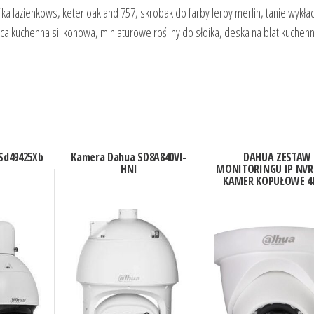
afka lazienkows, keter oakland 757, skrobak do farby leroy merlin, tanie wykła
 kuchenna silikonowa, miniaturowe rośliny do słoika, deska na blat kuchen
Sd49425Xb
Kamera Dahua SD8A840VI-
DAHUA ZESTAW
HNI
MONITORINGU IP NVR 
KAMER KOPUŁOWE 