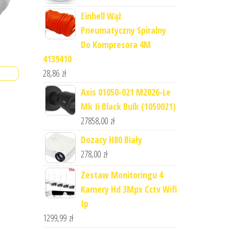
Einhell Wąż
Pneumatyczny Spiralny
Do Kompresora 4M
4139410
28,86
zł
Axis 01050-021 M2026-Le
Mk Ii Black Bulk (1050021)
27858,00
zł
Dozacy H80 Biały
278,00
zł
Zestaw Monitoringu 4
Kamery Hd 3Mpx Cctv Wifi
Ip
1299,99
zł