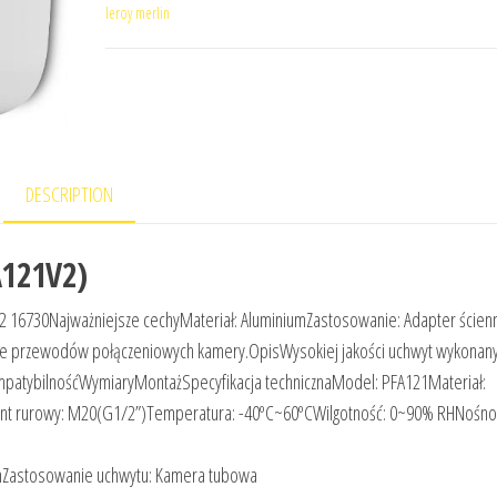
leroy merlin
DESCRIPTION
A121V2)
6730Najważniejsze cechyMateriał: AluminiumZastosowanie: Adapter ścien
cie przewodów połączeniowych kamery.OpisWysokiej jakości uchwyt wykonany
mpatybilnośćWymiaryMontażSpecyfikacja technicznaModel: PFA121Materiał:
t rurowy: M20(G1/2”)Temperatura: -40ºC~60ºCWilgotność: 0~90% RHNośno
mmZastosowanie uchwytu: Kamera tubowa