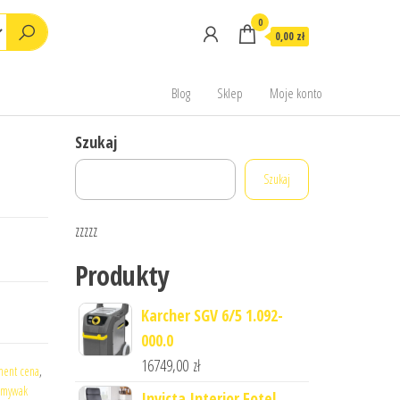
0
0,00 zł
Blog
Sklep
Moje konto
Szukaj
Szukaj
zzzzz
Produkty
Karcher SGV 6/5 1.092-
000.0
16749,00
zł
ment cena
,
zmywak
Invicta Interior Fotel