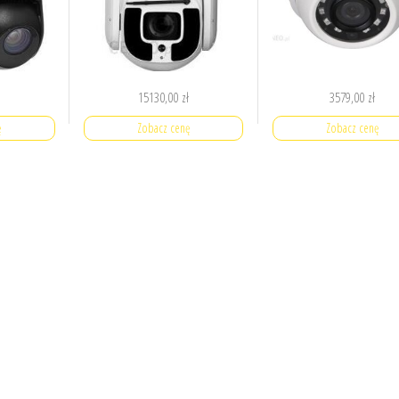
15130,00
zł
3579,00
zł
ę
Zobacz cenę
Zobacz cenę