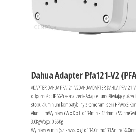
Dahua Adapter Pfa121-V2 (PF
ADAPTER DAHUA PFA121-V2DAHUAADAPTER DAHUA PFA121-V2 1
odporności: IP66PrzeznaczenieAdapter umożliwiający ukry
stopu aluminium kompatybilny z kamerami serii HFWxxE.Ko
AluminumWymiary (W x D x H): 134mm x 134mm x 55mmGwin
3.0KgWaga: 0.55Kg
Wymiary w mm (sz. x wys. x gł.): 134.0mmx133.5mmx56.0