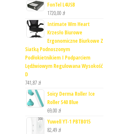
FonTel L4USB
1720,00
zł
Intimate Wm Heart
Krzesło Biurowe
Ergonomiczne Biurkowe Z
Siatką Podnoszonym
Podłokietnikiem I Podparciem
Lędźwiowym Regulowana Wysokość
D
741,87
zł
Soicy Derma Roller Ice
Roller S40 Blue
69,00
zł
Yuwell YT-1 PBTB015
82,49
zł