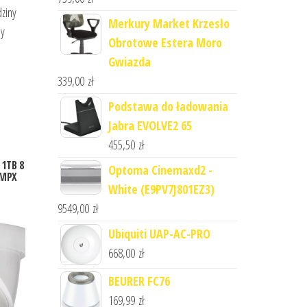
dziny
Merkury Market Krzesło
ny
Obrotowe Estera Moro
Gwiazda
339,00
zł
Podstawa do ładowania
Jabra EVOLVE2 65
455,50
zł
1TB 8
Optoma Cinemaxd2 -
4MPX
White (E9PV7J801EZ3)
9549,00
zł
Ubiquiti UAP-AC-PRO
668,00
zł
BEURER FC76
169,99
zł