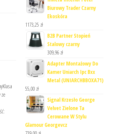
Biurowy Trader Czarny
Ekoskóra
1173,25
zł
B2B Partner Stopień
Stalowy czarny
309,96
zł
Adapter Montażowy Do
Kamer Uniarch Ipc Bxx
Metal (UNIARCHBBOXA71)
nyKlasa
55,00
zł
 ze
Signal Krzesło George
Velvet Zielone Ta
ść:
Cerowane W Stylu
Glamour Georgevcz
739,00
zł