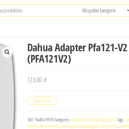
Dahua Adapter Pfa121-V2
(PFA121V2)
123,00
zł
Zobacz cenę
SKU:
76a4f7a19559
Categories:
Akcesoria do monitoringu
,
Dahua
Tags:
ce
leroy merlin bełchatów
,
nornica
,
panele podłogowe leroy merlin
,
zlewo