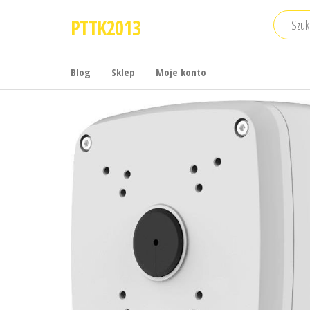
Przejdź
PTTK2013
do
treści
Blog
Sklep
Moje konto