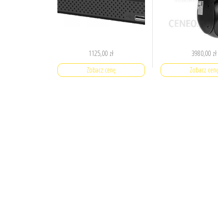
1125,00
zł
3980,00
zł
Zobacz cenę
Zobacz cen