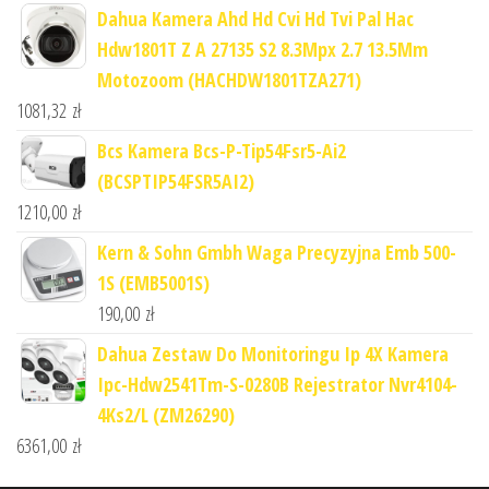
Dahua Kamera Ahd Hd Cvi Hd Tvi Pal Hac
Hdw1801T Z A 27135 S2 8.3Mpx 2.7 13.5Mm
Motozoom (HACHDW1801TZA271)
1081,32
zł
Bcs Kamera Bcs-P-Tip54Fsr5-Ai2
(BCSPTIP54FSR5AI2)
1210,00
zł
Kern & Sohn Gmbh Waga Precyzyjna Emb 500-
1S (EMB5001S)
190,00
zł
Dahua Zestaw Do Monitoringu Ip 4X Kamera
Ipc-Hdw2541Tm-S-0280B Rejestrator Nvr4104-
4Ks2/L (ZM26290)
6361,00
zł