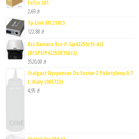
Fefco 201
2,69
zł
Tp-Link MC210CS
122,88
zł
Bcs Kamera Bcs-P-Sip4225Sr15-Ai2
(BCSPSIP4225SR15AI2)
3520,00
zł
Stalgast Dyspenser Do Sosów Z Polietylenu 0,7
L. Biały (065723)
4,95
zł
Vivitek Dw284-St