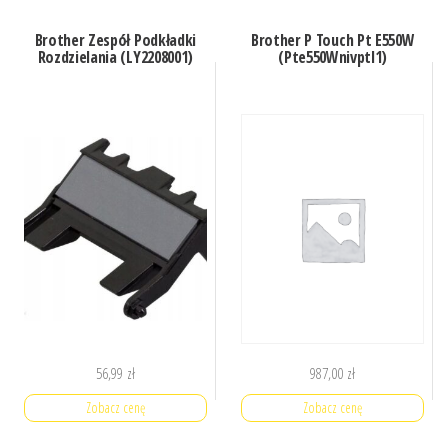
Brother Zespół Podkładki
Brother P Touch Pt E550W
Rozdzielania (LY2208001)
(Pte550Wnivptl1)
56,99
zł
987,00
zł
Zobacz cenę
Zobacz cenę