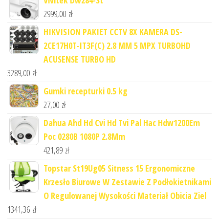
2999,00
zł
HIKVISION PAKIET CCTV 8X KAMERA DS-
2CE17H0T-IT3F(C) 2.8 MM 5 MPX TURBOHD
ACUSENSE TURBO HD
3289,00
zł
Gumki recepturki 0.5 kg
27,00
zł
Dahua Ahd Hd Cvi Hd Tvi Pal Hac Hdw1200Em
Poc 0280B 1080P 2.8Mm
421,89
zł
Topstar St19Ug05 Sitness 15 Ergonomiczne
Krzesło Biurowe W Zestawie Z Podłokietnikami
O Regulowanej Wysokości Materiał Obicia Ziel
1341,36
zł