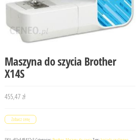
Maszyna do szycia Brother
X14S
455,47
zł
Zobacz cenę
SKU:
c83e548417c3
Categories:
Brother
,
Maszyny do szycia
Tags:
kosiarka spalinowa