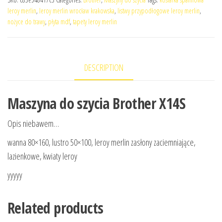
leroy merlin
,
leroy merlin wrocław krakowska
,
listwy przypodłogowe leroy merlin
,
nożyce do trawy
,
płyta mdf
,
tapety leroy merlin
DESCRIPTION
Maszyna do szycia Brother X14S
Opis niebawem…
wanna 80×160, lustro 50×100, leroy merlin zasłony zaciemniające,
lazienkowe, kwiaty leroy
yyyyy
Related products