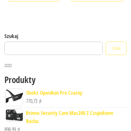
Szukaj
Szukaj
zzzzz
Produkty
Shokz OpenRun Pro Czarny
770,73
zł
Brinno Security Cam Mac200 Z Czujnikiem
Ruchu
898,99
zł