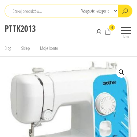
Przejdź
do
treści
PTTK2013
0
Menu
Blog
Sklep
Moje konto