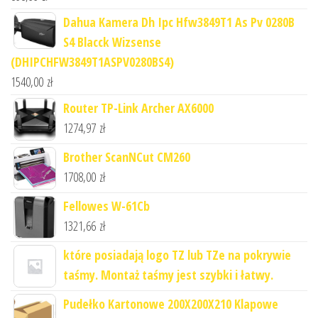
Dahua Kamera Dh Ipc Hfw3849T1 As Pv 0280B
S4 Blacck Wizsense
(DHIPCHFW3849T1ASPV0280BS4)
1540,00
zł
Router TP-Link Archer AX6000
1274,97
zł
Brother ScanNCut CM260
1708,00
zł
Fellowes W-61Cb
1321,66
zł
które posiadają logo TZ lub TZe na pokrywie
taśmy. Montaż taśmy jest szybki i łatwy.
Pudełko Kartonowe 200X200X210 Klapowe