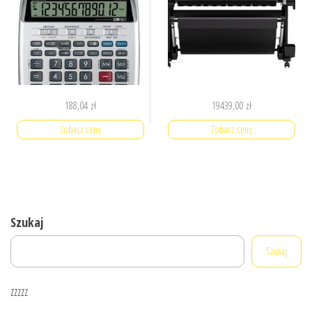
188,04
zł
19439,00
zł
Zobacz cenę
Zobacz cenę
Szukaj
Szukaj
zzzzz