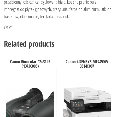
przyścienny, ościeżnica regulowana biala, kosz na pranie pufa,
impregnat do płytek gipsowych, crazytunia, farba do aluminium, latki do
basenow, obi klimator, terakota do łazienki
yyyyy
Related products
Canon Binocular 12×32 IS
Canon i-SENSYS MF445DW
(1373C005)
3514C007