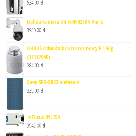
524,00
zł
Dahua Kamera Dh Sd49425Xb Hnr G
3980,00
zł
OHAUS Odważnik/wzorzec masy F1-50g
(11117040)
284,03
zł
Sony SRS-XB23 niebieski
329,00
zł
InFocus INL154
3942,00
zł