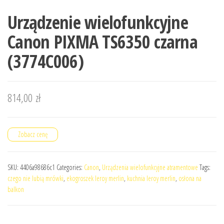
Urządzenie wielofunkcyjne
Canon PIXMA TS6350 czarna
(3774C006)
814,00
zł
Zobacz cenę
SKU:
4406a98686c1
Categories:
Canon
,
Urządzenia wielofunkcyjne atramentowe
Tags:
czego nie lubią mrówki
,
ekogroszek leroy merlin
,
kuchnia leroy merlin
,
osłona na
balkon