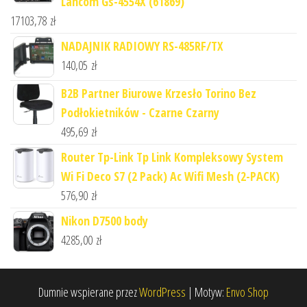
Lancom Gs-4554X (61869)
17103,78
zł
NADAJNIK RADIOWY RS-485RF/TX
140,05
zł
B2B Partner Biurowe Krzesło Torino Bez
Podłokietników - Czarne Czarny
495,69
zł
Router Tp-Link Tp Link Kompleksowy System
Wi Fi Deco S7 (2 Pack) Ac Wifi Mesh (2-PACK)
576,90
zł
Nikon D7500 body
4285,00
zł
Dumnie wspierane przez
WordPress
|
Motyw:
Envo Shop