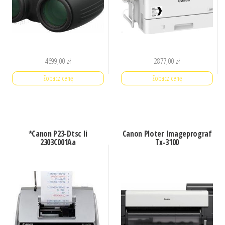
4699,00
zł
2877,00
zł
Zobacz cenę
Zobacz cenę
*Canon P23-Dtsc Ii
Canon Ploter Imageprograf
2303C001Aa
Tx-3100