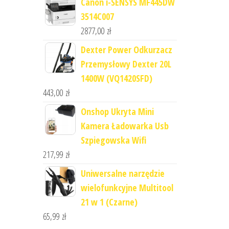
Canon i-SENSYS MF445DW
3514C007
2877,00
zł
Dexter Power Odkurzacz
Przemysłowy Dexter 20L
1400W (VQ1420SFD)
443,00
zł
Onshop Ukryta Mini
Kamera Ładowarka Usb
Szpiegowska Wifi
217,99
zł
Uniwersalne narzędzie
wielofunkcyjne Multitool
21 w 1 (Czarne)
65,99
zł