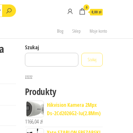
0
0,00 zł
Blog
Sklep
Moje konto
a
Szukaj
Szukaj
zzzzz
Produkty
Hikvision Kamera 2Mpx
Ds-2Cd2026G2-Iu(2.8Mm)
1166,04
zł
Yato SZABLON FREZARSKI