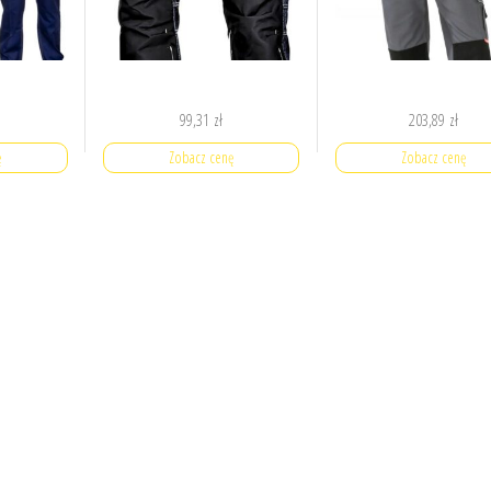
99,31
zł
203,89
zł
ę
Zobacz cenę
Zobacz cenę