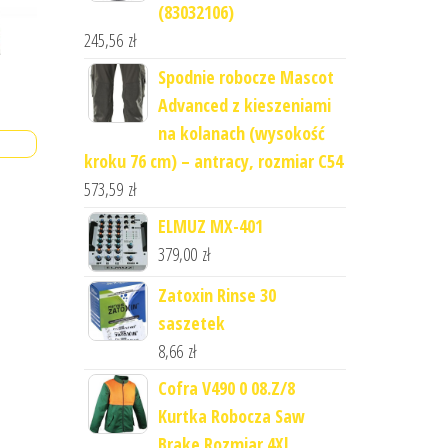
(83032106)
245,56
zł
Spodnie robocze Mascot
Advanced z kieszeniami
na kolanach (wysokość
kroku 76 cm) – antracy, rozmiar C54
573,59
zł
ELMUZ MX-401
379,00
zł
Zatoxin Rinse 30
saszetek
8,66
zł
Cofra V490 0 08.Z/8
Kurtka Robocza Saw
Brake Rozmiar 4Xl