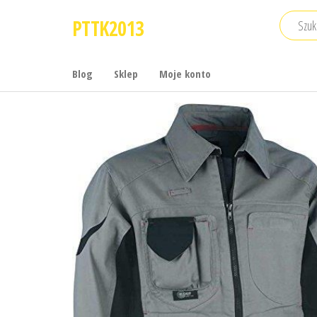
Przejdź
PTTK2013
do
treści
Blog
Sklep
Moje konto