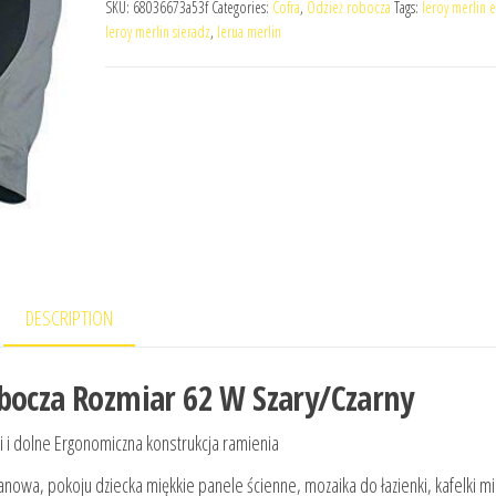
SKU:
68036673a53f
Categories:
Cofra
,
Odzież robocza
Tags:
leroy merlin 
leroy merlin sieradz
,
lerua merlin
DESCRIPTION
obocza Rozmiar 62 W Szary/Czarny
i i dolne Ergonomiczna konstrukcja ramienia
anowa, pokoju dziecka miękkie panele ścienne, mozaika do łazienki, kafelki m