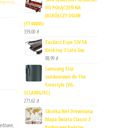
ekogroszek
,
DO POŁĄCZEŃ NA
JASKÓŁCZY OGON
(YT44085)
339,00
zł
Zasilacz Espe 12V 5A
Desktop 3 Lata Gw.
88,99
zł
Samsung Etui
outdoorowe do The
Freestyle (VG-
SCLA00G/XC)
271,62
zł
Sikorka.Net Drewniana
Mapa Świata Classic Z
iedziane,
Podpisami Państw