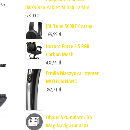
afka
180X90Cm Pakiet M Dąb 12 Mm
578,00
zł
JBL Tune 500BT Czarny
169,99
zł
Huzaro Force 2.5 RGB
Carbon Mesh
438,99
zł
anam
Ermila Maszynka, trymer
MOTION NANO
392,71
zł
Ohaus Akumulator Do
Wag Navigator Xl Xt