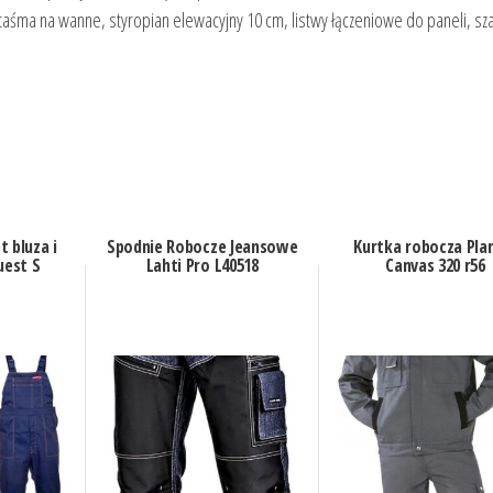
taśma na wanne, styropian elewacyjny 10 cm, listwy łączeniowe do paneli, sz
t bluza i
Spodnie Robocze Jeansowe
Kurtka robocza Pl
uest S
Lahti Pro L40518
Canvas 320 r56